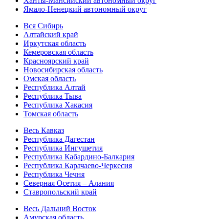
Ханты-Мансийский автономный округ
Ямало-Ненецкий автономный округ
Вся Сибирь
Алтайский край
Иркутская область
Кемеровская область
Красноярский край
Новосибирская область
Омская область
Республика Алтай
Республика Тыва
Республика Хакасия
Томская область
Весь Кавказ
Республика Дагестан
Республика Ингушетия
Республика Кабардино-Балкария
Республика Карачаево-Черкесия
Республика Чечня
Северная Осетия – Алания
Ставропольский край
Весь Дальний Восток
Амурская область