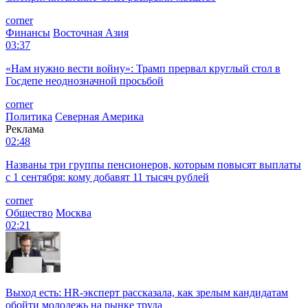
corner
Финансы
Восточная Азия
03:37
«Нам нужно вести войну»: Трамп прервал круглый стол в
Госдепе неоднозначной просьбой
corner
Политика
Северная Америка
Реклама
02:48
Названы три группы пенсионеров, которым повысят выплаты
с 1 сентября: кому добавят 11 тысяч рублей
corner
Общество
Москва
02:21
Выход есть: HR-эксперт рассказала, как зрелым кандидатам
обойти молодежь на рынке труда