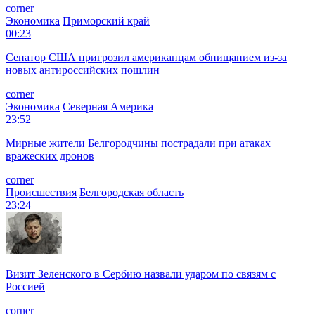
corner
Экономика
Приморский край
00:23
Сенатор США пригрозил американцам обнищанием из-за
новых антироссийских пошлин
corner
Экономика
Северная Америка
23:52
Мирные жители Белгородчины пострадали при атаках
вражеских дронов
corner
Происшествия
Белгородская область
23:24
Визит Зеленского в Сербию назвали ударом по связям с
Россией
corner