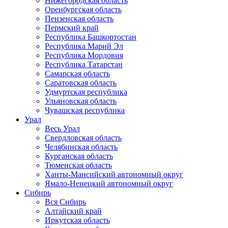
Нижегородская область
Оренбургская область
Пензенская область
Пермский край
Республика Башкортостан
Республика Марий Эл
Республика Мордовия
Республика Татарстан
Самарская область
Саратовская область
Удмуртская республика
Ульяновская область
Чувашская республика
Урал
Весь Урал
Свердловская область
Челябинская область
Курганская область
Тюменская область
Ханты-Мансийский автономный округ
Ямало-Ненецкий автономный округ
Сибирь
Вся Сибирь
Алтайский край
Иркутская область