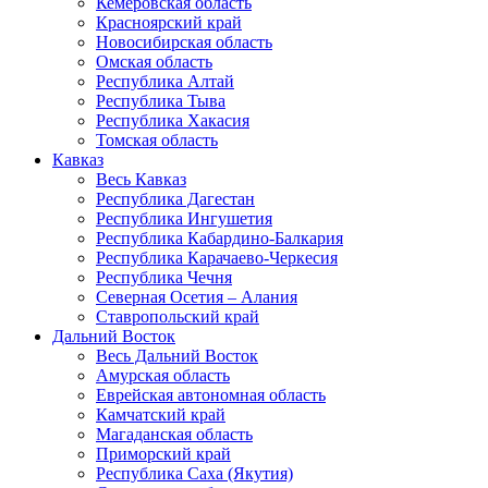
Кемеровская область
Красноярский край
Новосибирская область
Омская область
Республика Алтай
Республика Тыва
Республика Хакасия
Томская область
Кавказ
Весь Кавказ
Республика Дагестан
Республика Ингушетия
Республика Кабардино-Балкария
Республика Карачаево-Черкесия
Республика Чечня
Северная Осетия – Алания
Ставропольский край
Дальний Восток
Весь Дальний Восток
Амурская область
Еврейская автономная область
Камчатский край
Магаданская область
Приморский край
Республика Саха (Якутия)