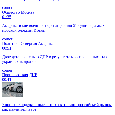
corner
Общество
Москва
01:35
Американские военные перенаправили 51 судно в рамках
морской блокады Ирана
corner
Политика
Северная Америка
00:51
Двое детей ранены в ДНР в результате массированных атак
украинских дронов
corner
Происшествия
ДНР
00:41
Японские подержанные авто захватывают российский рынок:
как изменился ввоз