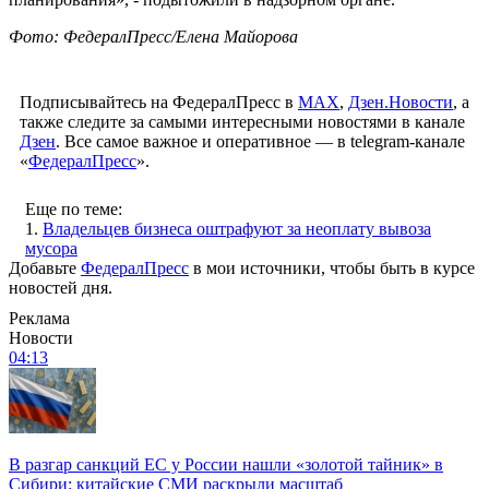
Фото: ФедералПресс/Елена Майорова
Подписывайтесь на ФедералПресс в
МАХ
,
Дзен.Новости
, а
также следите за самыми интересными новостями в канале
Дзен
. Все самое важное и оперативное — в telegram-канале
«
ФедералПресс
».
Еще по теме:
1.
Владельцев бизнеса оштрафуют за неоплату вывоза
мусора
Добавьте
ФедералПресс
в мои источники, чтобы быть в курсе
новостей дня.
Реклама
Новости
04:13
В разгар санкций ЕС у России нашли «золотой тайник» в
Сибири: китайские СМИ раскрыли масштаб