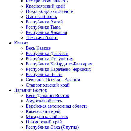
Кемеровская область
Красноярский край
Новосибирская область
Омская область
Республика Алтай
Республика Тыва
Республика Хакасия
Томская область
Кавказ
Весь Кавказ
Республика Дагестан
Республика Ингушетия
Республика Кабардино-Балкария
Республика Карачаево-Черкесия
Республика Чечня
Северная Осетия – Алания
Ставропольский край
Дальний Восток
Весь Дальний Восток
Амурская область
Еврейская автономная область
Камчатский край
Магаданская область
Приморский край
Республика Саха (Якутия)