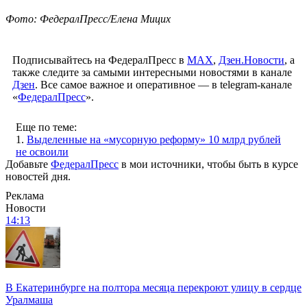
Фото: ФедералПресс/Елена Мицих
Подписывайтесь на ФедералПресс в
МАХ
,
Дзен.Новости
, а
также следите за самыми интересными новостями в канале
Дзен
. Все самое важное и оперативное — в telegram-канале
«
ФедералПресс
».
Еще по теме:
1.
Выделенные на «мусорную реформу» 10 млрд рублей
не освоили
Добавьте
ФедералПресс
в мои источники, чтобы быть в курсе
новостей дня.
Реклама
Новости
14:13
В Екатеринбурге на полтора месяца перекроют улицу в сердце
Уралмаша