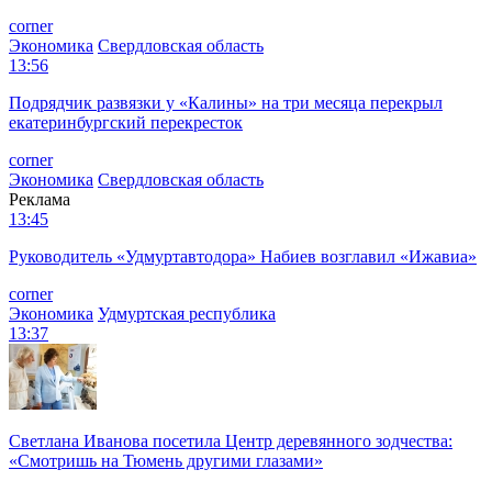
corner
Экономика
Свердловская область
13:56
Подрядчик развязки у «Калины» на три месяца перекрыл
екатеринбургский перекресток
corner
Экономика
Свердловская область
Реклама
13:45
Руководитель «Удмуртавтодора» Набиев возглавил «Ижавиа»
corner
Экономика
Удмуртская республика
13:37
Светлана Иванова посетила Центр деревянного зодчества:
«Смотришь на Тюмень другими глазами»