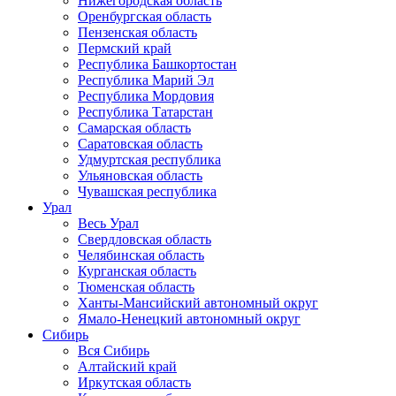
Нижегородская область
Оренбургская область
Пензенская область
Пермский край
Республика Башкортостан
Республика Марий Эл
Республика Мордовия
Республика Татарстан
Самарская область
Саратовская область
Удмуртская республика
Ульяновская область
Чувашская республика
Урал
Весь Урал
Свердловская область
Челябинская область
Курганская область
Тюменская область
Ханты-Мансийский автономный округ
Ямало-Ненецкий автономный округ
Сибирь
Вся Сибирь
Алтайский край
Иркутская область