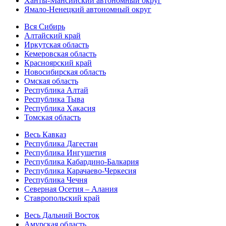
Ханты-Мансийский автономный округ
Ямало-Ненецкий автономный округ
Вся Сибирь
Алтайский край
Иркутская область
Кемеровская область
Красноярский край
Новосибирская область
Омская область
Республика Алтай
Республика Тыва
Республика Хакасия
Томская область
Весь Кавказ
Республика Дагестан
Республика Ингушетия
Республика Кабардино-Балкария
Республика Карачаево-Черкесия
Республика Чечня
Северная Осетия – Алания
Ставропольский край
Весь Дальний Восток
Амурская область