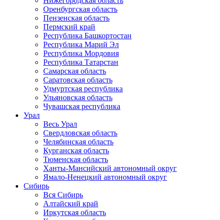
Нижегородская область
Оренбургская область
Пензенская область
Пермский край
Республика Башкортостан
Республика Марий Эл
Республика Мордовия
Республика Татарстан
Самарская область
Саратовская область
Удмуртская республика
Ульяновская область
Чувашская республика
Урал
Весь Урал
Свердловская область
Челябинская область
Курганская область
Тюменская область
Ханты-Мансийский автономный округ
Ямало-Ненецкий автономный округ
Сибирь
Вся Сибирь
Алтайский край
Иркутская область