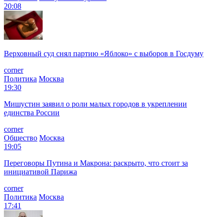
20:08
Верховный суд снял партию «Яблоко» с выборов в Госдуму
corner
Политика
Москва
19:30
Мишустин заявил о роли малых городов в укреплении
единства России
corner
Общество
Москва
19:05
Переговоры Путина и Макрона: раскрыто, что стоит за
инициативой Парижа
corner
Политика
Москва
17:41