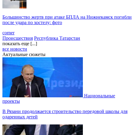
Большинство жертв при атаке БПЛА на Нижнекамск погибли
после удара по хостелу: фото
corner
Происшествия
Республика Татарстан
показать еще [...]
все новости
Актуальные сюжеты
Национальные
проекты
В Рязани продолжается строительство передовой школы для
одаренных детей