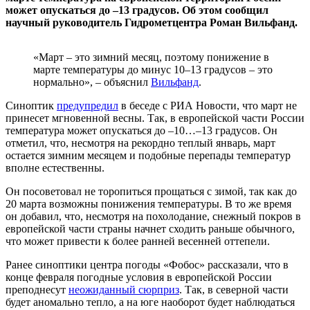
может опускаться до –13 градусов. Об этом сообщил
научный руководитель Гидрометцентра Роман Вильфанд.
«Март – это зимний месяц, поэтому понижение в
марте температуры до минус 10–13 градусов – это
нормально», – объяснил
Вильфанд
.
Синоптик
предупредил
в беседе с РИА Новости, что март не
принесет мгновенной весны. Так, в европейской части России
температура может опускаться до –10…–13 градусов. Он
отметил, что, несмотря на рекордно теплый январь, март
остается зимним месяцем и подобные перепады температур
вполне естественны.
Он посоветовал не торопиться прощаться с зимой, так как до
20 марта возможны понижения температуры. В то же время
он добавил, что, несмотря на похолодание, снежный покров в
европейской части страны начнет сходить раньше обычного,
что может привести к более ранней весенней оттепели.
Ранее синоптики центра погоды «Фобос» рассказали, что в
конце февраля погодные условия в европейской России
преподнесут
неожиданный сюрприз
. Так, в северной части
будет аномально тепло, а на юге наоборот будет наблюдаться