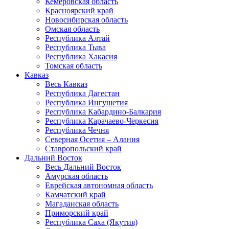
Кемеровская область
Красноярский край
Новосибирская область
Омская область
Республика Алтай
Республика Тыва
Республика Хакасия
Томская область
Кавказ
Весь Кавказ
Республика Дагестан
Республика Ингушетия
Республика Кабардино-Балкария
Республика Карачаево-Черкесия
Республика Чечня
Северная Осетия – Алания
Ставропольский край
Дальний Восток
Весь Дальний Восток
Амурская область
Еврейская автономная область
Камчатский край
Магаданская область
Приморский край
Республика Саха (Якутия)