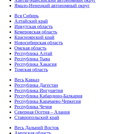
Ханты-Мансийский автономный округ
Ямало-Ненецкий автономный округ
Вся Сибирь
Алтайский край
Иркутская область
Кемеровская область
Красноярский край
Новосибирская область
Омская область
Республика Алтай
Республика Тыва
Республика Хакасия
Томская область
Весь Кавказ
Республика Дагестан
Республика Ингушетия
Республика Кабардино-Балкария
Республика Карачаево-Черкесия
Республика Чечня
Северная Осетия – Алания
Ставропольский край
Весь Дальний Восток
Амурская область