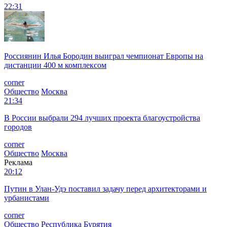
22:31
Россиянин Илья Бородин выиграл чемпионат Европы на
дистанции 400 м комплексом
corner
Общество
Москва
21:34
В России выбрали 294 лучших проекта благоустройства
городов
corner
Общество
Москва
Реклама
20:12
Путин в Улан-Удэ поставил задачу перед архитекторами и
урбанистами
corner
Общество
Республика Бурятия