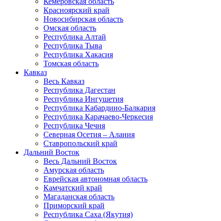
Кемеровская область
Красноярский край
Новосибирская область
Омская область
Республика Алтай
Республика Тыва
Республика Хакасия
Томская область
Кавказ
Весь Кавказ
Республика Дагестан
Республика Ингушетия
Республика Кабардино-Балкария
Республика Карачаево-Черкесия
Республика Чечня
Северная Осетия – Алания
Ставропольский край
Дальний Восток
Весь Дальний Восток
Амурская область
Еврейская автономная область
Камчатский край
Магаданская область
Приморский край
Республика Саха (Якутия)