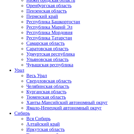
Нижегородская область
Оренбургская область
Пензенская область
Пермский край
Республика Башкортостан
Республика Марий Эл
Республика Мордовия
Республика Татарстан
Самарская область
Саратовская область
Удмуртская республика
Ульяновская область
Чувашская республика
Урал
Весь Урал
Свердловская область
Челябинская область
Курганская область
Тюменская область
Ханты-Мансийский автономный округ
Ямало-Ненецкий автономный округ
Сибирь
Вся Сибирь
Алтайский край
Иркутская область