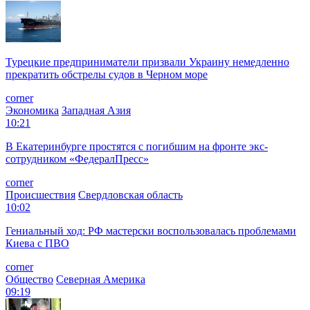
Турецкие предприниматели призвали Украину немедленно
прекратить обстрелы судов в Черном море
corner
Экономика
Западная Азия
10:21
В Екатеринбурге простятся с погибшим на фронте экс-
сотрудником «ФедералПресс»
corner
Происшествия
Свердловская область
10:02
Гениальный ход: РФ мастерски воспользовалась проблемами
Киева с ПВО
corner
Общество
Северная Америка
09:19