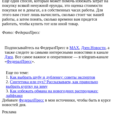
Еще один способ, который может помочь избежать затрат на
покупку всякой ненужной ерунды, это оценка стоимости
покупки не в деньгах, а в собственных часах работы. Для
этого вам стоит лишь вычислить, сколько стоит час вашей
работы, а затем понять, сколько времени вам придется
работать, чтобы купить тот или иной товар.
Фото: ФедералПресс
Подписывайтесь на ФедералПресс в
МАХ
,
Дзен.Новости
, а
также следите за самыми интересными новостями в канале
Дзен
. Все самое важное и оперативное — в telegram-канале
«
ФедералПресс
».
Еще по теме:
1.
Как выбрать шубу и дубленку: советы экспертов
2.
Синтетика или пух? Рассказываем, как правильно
выбрать куртку на зиму
3.
Как избежать обмана на новогодних распродажах:
лайфхаки
Добавьте
ФедералПресс
в мои источники, чтобы быть в курсе
новостей дня.
Реклама