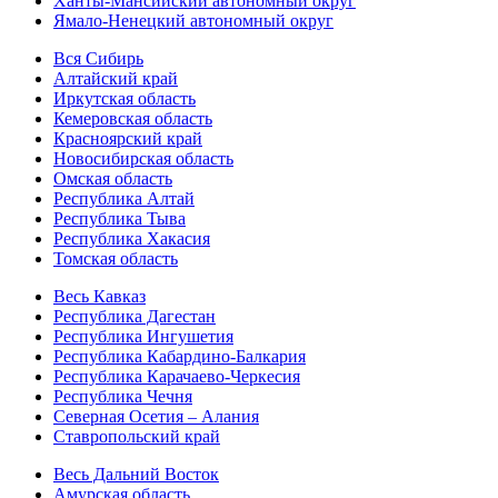
Ханты-Мансийский автономный округ
Ямало-Ненецкий автономный округ
Вся Сибирь
Алтайский край
Иркутская область
Кемеровская область
Красноярский край
Новосибирская область
Омская область
Республика Алтай
Республика Тыва
Республика Хакасия
Томская область
Весь Кавказ
Республика Дагестан
Республика Ингушетия
Республика Кабардино-Балкария
Республика Карачаево-Черкесия
Республика Чечня
Северная Осетия – Алания
Ставропольский край
Весь Дальний Восток
Амурская область