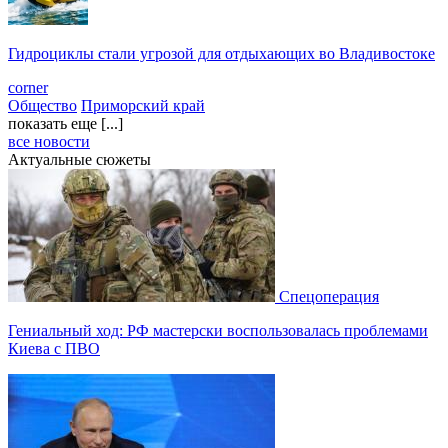
Гидроциклы стали угрозой для отдыхающих во Владивостоке
corner
Общество
Приморский край
показать еще [...]
все новости
Актуальные сюжеты
Спецоперация
Гениальный ход: РФ мастерски воспользовалась проблемами
Киева с ПВО