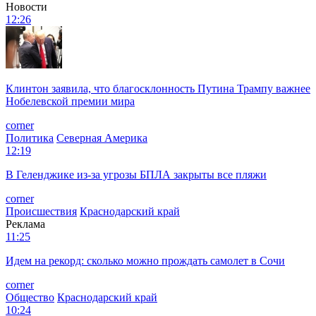
Новости
12:26
Клинтон заявила, что благосклонность Путина Трампу важнее
Нобелевской премии мира
corner
Политика
Северная Америка
12:19
В Геленджике из-за угрозы БПЛА закрыты все пляжи
corner
Происшествия
Краснодарский край
Реклама
11:25
Идем на рекорд: сколько можно прождать самолет в Сочи
corner
Общество
Краснодарский край
10:24