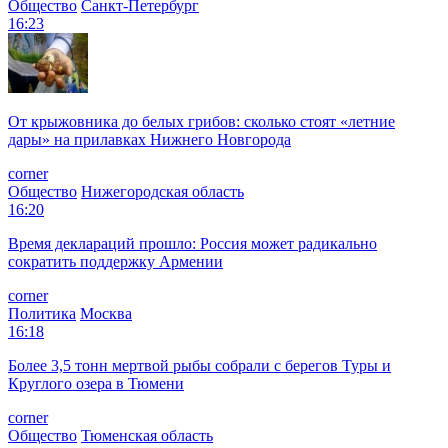
Общество
Санкт-Петербург
16:23
От крыжовника до белых грибов: сколько стоят «летние
дары» на прилавках Нижнего Новгорода
corner
Общество
Нижегородская область
16:20
Время деклараций прошло: Россия может радикально
сократить поддержку Армении
corner
Политика
Москва
16:18
Более 3,5 тонн мертвой рыбы собрали с берегов Туры и
Круглого озера в Тюмени
corner
Общество
Тюменская область