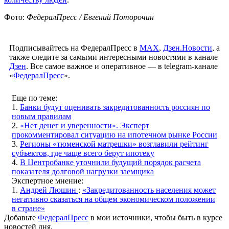
Фото:
ФедералПресс / Евгений Поторочин
Подписывайтесь на ФедералПресс в
МАХ
,
Дзен.Новости
, а
также следите за самыми интересными новостями в канале
Дзен
. Все самое важное и оперативное — в telegram-канале
«
ФедералПресс
».
Еще по теме:
1.
Банки будут оценивать закредитованность россиян по
новым правилам
2.
«Нет денег и уверенности». Эксперт
прокомментировал ситуацию на ипотечном рынке России
3.
Регионы «тюменской матрешки» возглавили рейтинг
субъектов, где чаще всего берут ипотеку
4.
В Центробанке уточнили будущий порядок расчета
показателя долговой нагрузки заемщика
Экспертное мнение:
1.
Андрей Люшин
:
«Закредитованность населения может
негативно сказаться на общем экономическом положении
в стране»
Добавьте
ФедералПресс
в мои источники, чтобы быть в курсе
новостей дня.