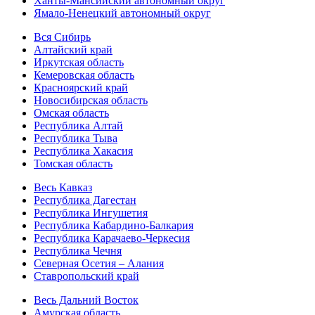
Ханты-Мансийский автономный округ
Ямало-Ненецкий автономный округ
Вся Сибирь
Алтайский край
Иркутская область
Кемеровская область
Красноярский край
Новосибирская область
Омская область
Республика Алтай
Республика Тыва
Республика Хакасия
Томская область
Весь Кавказ
Республика Дагестан
Республика Ингушетия
Республика Кабардино-Балкария
Республика Карачаево-Черкесия
Республика Чечня
Северная Осетия – Алания
Ставропольский край
Весь Дальний Восток
Амурская область