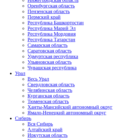
Нижегородская область
Оренбургская область
Пензенская область
Пермский край
Республика Башкортостан
Республика Марий Эл
Республика Мордовия
Республика Татарстан
Самарская область
Саратовская область
Удмуртская республика
Ульяновская область
Чувашская республика
Урал
Весь Урал
Свердловская область
Челябинская область
Курганская область
Тюменская область
Ханты-Мансийский автономный округ
Ямало-Ненецкий автономный округ
Сибирь
Вся Сибирь
Алтайский край
Иркутская область