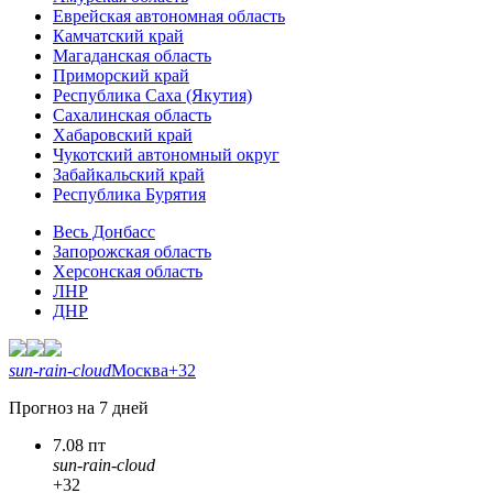
Еврейская автономная область
Камчатский край
Магаданская область
Приморский край
Республика Саха (Якутия)
Сахалинская область
Хабаровский край
Чукотский автономный округ
Забайкальский край
Республика Бурятия
Весь Донбасс
Запорожская область
Херсонская область
ЛНР
ДНР
sun-rain-cloud
Москва
+32
Прогноз на 7 дней
7.08 пт
sun-rain-cloud
+32