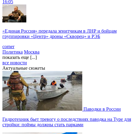
16:05
«Единая Россия» передала зенитчикам в ЛНР и бойцам
группировки «Центр» дроны «Скворец» и РЭБ
corner
Политика
Москва
показать еще [...]
все новости
Актуальные сюжеты
Паводки в России
Гидротехник бьет тревогу о последствиях паводка на Туре для
стройки: поймы должны стать парками