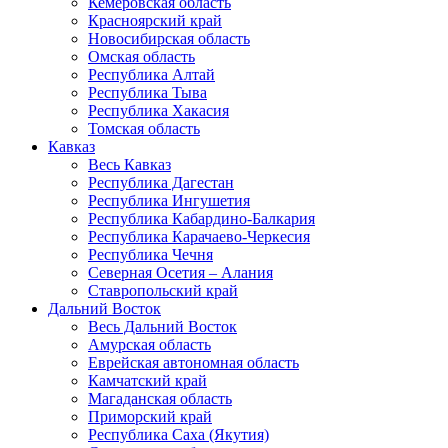
Кемеровская область
Красноярский край
Новосибирская область
Омская область
Республика Алтай
Республика Тыва
Республика Хакасия
Томская область
Кавказ
Весь Кавказ
Республика Дагестан
Республика Ингушетия
Республика Кабардино-Балкария
Республика Карачаево-Черкесия
Республика Чечня
Северная Осетия – Алания
Ставропольский край
Дальний Восток
Весь Дальний Восток
Амурская область
Еврейская автономная область
Камчатский край
Магаданская область
Приморский край
Республика Саха (Якутия)