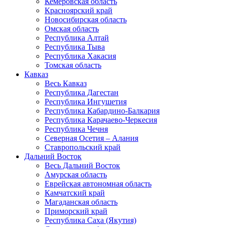
Кемеровская область
Красноярский край
Новосибирская область
Омская область
Республика Алтай
Республика Тыва
Республика Хакасия
Томская область
Кавказ
Весь Кавказ
Республика Дагестан
Республика Ингушетия
Республика Кабардино-Балкария
Республика Карачаево-Черкесия
Республика Чечня
Северная Осетия – Алания
Ставропольский край
Дальний Восток
Весь Дальний Восток
Амурская область
Еврейская автономная область
Камчатский край
Магаданская область
Приморский край
Республика Саха (Якутия)