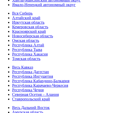
Ханты-Мансийский автономный округ
Ямало-Ненецкий автономный округ
Вся Сибирь
Алтайский край
Иркутская область
Кемеровская область
Красноярский край
Новосибирская область
Омская область
Республика Алтай
Республика Тыва
Республика Хакасия
Томская область
Весь Кавказ
Республика Дагестан
Республика Ингушетия
Республика Кабардино-Балкария
Республика Карачаево-Черкесия
Республика Чечня
Северная Осетия – Алания
Ставропольский край
Весь Дальний Восток
Амурская область