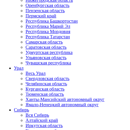
Нижегородская область
Оренбургская область
Пензенская область
Пермский край
Республика Башкортостан
Республика Марий Эл
Республика Мордовия
Республика Татарстан
Самарская область
Саратовская область
Удмуртская республика
Ульяновская область
Чувашская республика
Урал
Весь Урал
Свердловская область
Челябинская область
Курганская область
Тюменская область
Ханты-Мансийский автономный округ
Ямало-Ненецкий автономный округ
Сибирь
Вся Сибирь
Алтайский край
Иркутская область