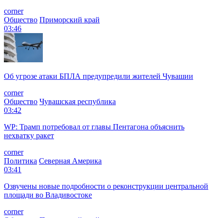
corner
Общество
Приморский край
03:46
Об угрозе атаки БПЛА предупредили жителей Чувашии
corner
Общество
Чувашская республика
03:42
WP: Трамп потребовал от главы Пентагона объяснить
нехватку ракет
corner
Политика
Северная Америка
03:41
Озвучены новые подробности о реконструкции центральной
площади во Владивостоке
corner