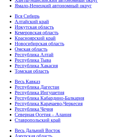
Ханты-Мансийский автономный округ
Ямало-Ненецкий автономный округ
Вся Сибирь
Алтайский край
Иркутская область
Кемеровская область
Красноярский край
Новосибирская область
Омская область
Республика Алтай
Республика Тыва
Республика Хакасия
Томская область
Весь Кавказ
Республика Дагестан
Республика Ингушетия
Республика Кабардино-Балкария
Республика Карачаево-Черкесия
Республика Чечня
Северная Осетия – Алания
Ставропольский край
Весь Дальний Восток
Амурская область