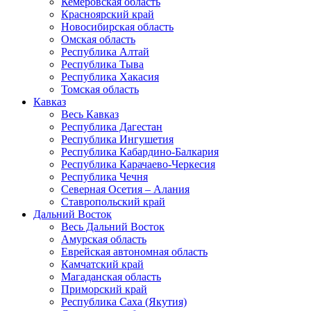
Кемеровская область
Красноярский край
Новосибирская область
Омская область
Республика Алтай
Республика Тыва
Республика Хакасия
Томская область
Кавказ
Весь Кавказ
Республика Дагестан
Республика Ингушетия
Республика Кабардино-Балкария
Республика Карачаево-Черкесия
Республика Чечня
Северная Осетия – Алания
Ставропольский край
Дальний Восток
Весь Дальний Восток
Амурская область
Еврейская автономная область
Камчатский край
Магаданская область
Приморский край
Республика Саха (Якутия)