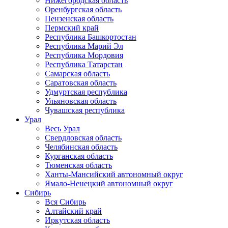
Нижегородская область
Оренбургская область
Пензенская область
Пермский край
Республика Башкортостан
Республика Марий Эл
Республика Мордовия
Республика Татарстан
Самарская область
Саратовская область
Удмуртская республика
Ульяновская область
Чувашская республика
Урал
Весь Урал
Свердловская область
Челябинская область
Курганская область
Тюменская область
Ханты-Мансийский автономный округ
Ямало-Ненецкий автономный округ
Сибирь
Вся Сибирь
Алтайский край
Иркутская область