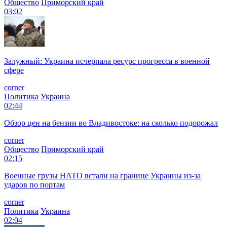
Общество
Приморский край
03:02
Залужный: Украина исчерпала ресурс прогресса в военной
сфере
corner
Политика
Украина
02:44
Обзор цен на бензин во Владивостоке: на сколько подорожал
corner
Общество
Приморский край
02:15
Военные грузы НАТО встали на границе Украины из-за
ударов по портам
corner
Политика
Украина
02:04