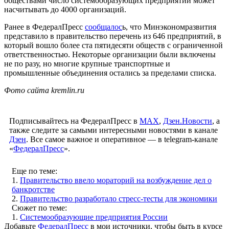
обществами число системообразующих предприятий может
насчитывать до 4000 организаций.
Ранее в ФедералПресс
сообщалос
ь, что Минэкономразвития
представило в правительство перечень из 646 предприятий, в
который вошло более ста пятидесяти обществ с ограниченной
ответственностью. Некоторые организации были включены
не по разу, но многие крупные транспортные и
промышленные объединения остались за пределами списка.
Фото сайта kremlin.ru
Подписывайтесь на ФедералПресс в
МАХ
,
Дзен.Новости
, а
также следите за самыми интересными новостями в канале
Дзен
. Все самое важное и оперативное — в telegram-канале
«
ФедералПресс
».
Еще по теме:
1.
Правительство ввело мораторий на возбуждение дел о
банкротстве
2.
Правительство разработало стресс-тесты для экономики
Сюжет по теме:
1.
Системообразующие предприятия России
Добавьте
ФедералПресс
в мои источники, чтобы быть в курсе