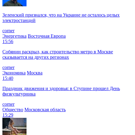
Зеленский признался, что на Украине не осталось целых
электростанций
corner
Энергетика
Восточная Европа
15:56
Собянин раскрыл, как строительство метро в Москве
сказывается на других регионах
corner
Экономика
Москва
15:40
Праздник движения и здоровья: в Ступине прошел День
физкультурника
corner
Общество
Московская область
15:29