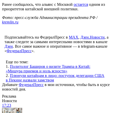
Ранее сообщалось, что альянс с Москвой
остается
одним из
приоритетов китайской внешней политики.
Фото: пресс-служба Администрации президента РФ /
kremlin.ru
Подписывайтесь на ФедералПресс в
МАХ
,
Дзен.Новости
, а
также следите за самыми интересными новостями в канале
Дзен
. Все самое важное и оперативное — в telegram-канале
«
ФедералПресс
».
Еще по теме:
1.
Политолог Баширов о визите Трампа в Китай:
«Мишура приемов и ноль ясности»
2.
Плюнули китайцам в лицо: поступок делегации США
в Пекине назвали хамством
Добавьте
ФедералПресс
в мои источники, чтобы быть в курсе
новостей дня.
Реклама
Новости
17:23