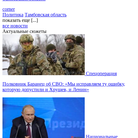
corner
Политика
Тамбовская область
показать еще [...]
все новости
Актуальные сюжеты
Спецоперация
Полковник Баранец об СВО: «Мы исправляем ту ошибку,
которую допустили и Хрущев, и Ленин»
Национальные