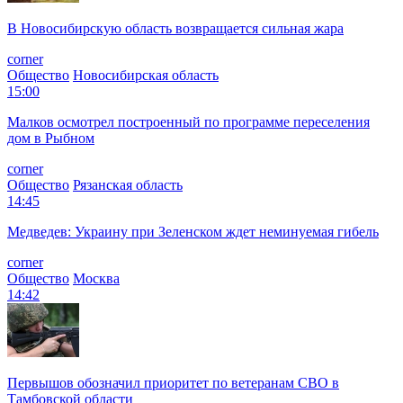
В Новосибирскую область возвращается сильная жара
corner
Общество
Новосибирская область
15:00
Малков осмотрел построенный по программе переселения
дом в Рыбном
corner
Общество
Рязанская область
14:45
Медведев: Украину при Зеленском ждет неминуемая гибель
corner
Общество
Москва
14:42
Первышов обозначил приоритет по ветеранам СВО в
Тамбовской области