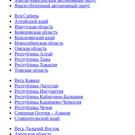
Ханты-Мансийский автономный округ
Ямало-Ненецкий автономный округ
Вся Сибирь
Алтайский край
Иркутская область
Кемеровская область
Красноярский край
Новосибирская область
Омская область
Республика Алтай
Республика Тыва
Республика Хакасия
Томская область
Весь Кавказ
Республика Дагестан
Республика Ингушетия
Республика Кабардино-Балкария
Республика Карачаево-Черкесия
Республика Чечня
Северная Осетия – Алания
Ставропольский край
Весь Дальний Восток
Амурская область