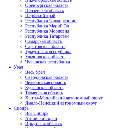
Нижегородская область
Оренбургская область
Пензенская область
Пермский край
Республика Башкортостан
Республика Марий Эл
Республика Мордовия
Республика Татарстан
Самарская область
Саратовская область
Удмуртская республика
Ульяновская область
Чувашская республика
Урал
Весь Урал
Свердловская область
Челябинская область
Курганская область
Тюменская область
Ханты-Мансийский автономный округ
Ямало-Ненецкий автономный округ
Сибирь
Вся Сибирь
Алтайский край
Иркутская область