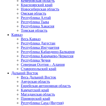
Кемеровская область
Красноярский край
Новосибирская область
Омская область
Республика Алтай
Республика Тыва
Республика Хакасия
Томская область
Кавказ
Весь Кавказ
Республика Дагестан
Республика Ингушетия
Республика Кабардино-Балкария
Республика Карачаево-Черкесия
Республика Чечня
Северная Осетия – Алания
Ставропольский край
Дальний Восток
Весь Дальний Восток
Амурская область
Еврейская автономная область
Камчатский край
Магаданская область
Приморский край
Республика Саха (Якутия)