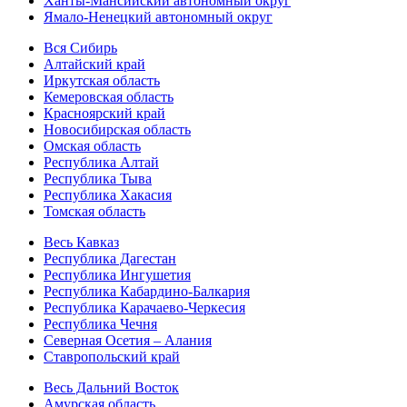
Ханты-Мансийский автономный округ
Ямало-Ненецкий автономный округ
Вся Сибирь
Алтайский край
Иркутская область
Кемеровская область
Красноярский край
Новосибирская область
Омская область
Республика Алтай
Республика Тыва
Республика Хакасия
Томская область
Весь Кавказ
Республика Дагестан
Республика Ингушетия
Республика Кабардино-Балкария
Республика Карачаево-Черкесия
Республика Чечня
Северная Осетия – Алания
Ставропольский край
Весь Дальний Восток
Амурская область