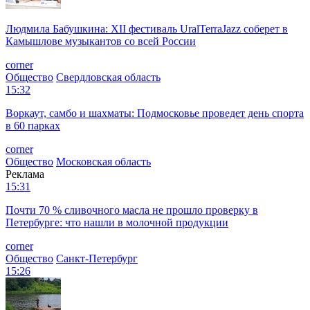
Людмила Бабушкина: XII фестиваль UralTerraJazz соберет в
Камышлове музыкантов со всей России
corner
Общество
Свердловская область
15:32
Воркаут, самбо и шахматы: Подмосковье проведет день спорта
в 60 парках
corner
Общество
Московская область
Реклама
15:31
Почти 70 % сливочного масла не прошло проверку в
Петербурге: что нашли в молочной продукции
corner
Общество
Санкт-Петербург
15:26