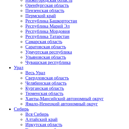
Нижегородская область
Оренбургская область
Пензенская область
Пермский край
Республика Башкортостан
Республика Марий Эл
Республика Мордовия
Республика Татарстан
Самарская область
Саратовская область
Удмуртская республика
Ульяновская область
Чувашская республика
Урал
Весь Урал
Свердловская область
Челябинская область
Курганская область
Тюменская область
Ханты-Мансийский автономный округ
Ямало-Ненецкий автономный округ
Сибирь
Вся Сибирь
Алтайский край
Иркутская область