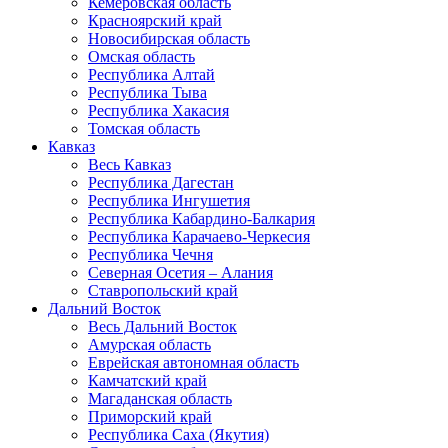
Кемеровская область
Красноярский край
Новосибирская область
Омская область
Республика Алтай
Республика Тыва
Республика Хакасия
Томская область
Кавказ
Весь Кавказ
Республика Дагестан
Республика Ингушетия
Республика Кабардино-Балкария
Республика Карачаево-Черкесия
Республика Чечня
Северная Осетия – Алания
Ставропольский край
Дальний Восток
Весь Дальний Восток
Амурская область
Еврейская автономная область
Камчатский край
Магаданская область
Приморский край
Республика Саха (Якутия)