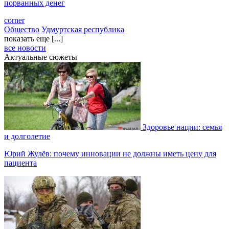
порванных денег
corner
Общество
Удмуртская республика
показать еще [...]
все новости
Актуальные сюжеты
Здоровье нации: семья
и долголетие
Юрий Жулёв: почему инновации не должны иметь цену для
пациента