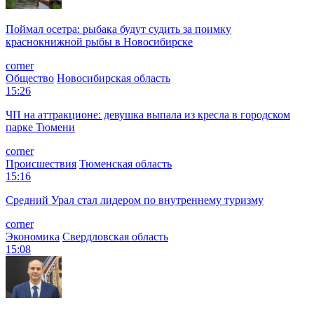
Поймал осетра: рыбака будут судить за поимку
краснокнижной рыбы в Новосибирске
corner
Общество
Новосибирская область
15:26
ЧП на аттракционе: девушка выпала из кресла в городском
парке Тюмени
corner
Происшествия
Тюменская область
15:16
Средний Урал стал лидером по внутреннему туризму
corner
Экономика
Свердловская область
15:08