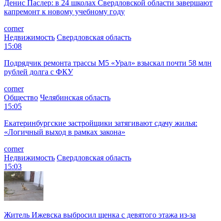
Денис Паслер: в 24 школах Свердловской области завершают
капремонт к новому учебному году
corner
Недвижимость
Свердловская область
15:08
Подрядчик ремонта трассы М5 «Урал» взыскал почти 58 млн
рублей долга с ФКУ
corner
Общество
Челябинская область
15:05
Екатеринбургские застройщики затягивают сдачу жилья:
«Логичный выход в рамках закона»
corner
Недвижимость
Свердловская область
15:03
Житель Ижевска выбросил щенка с девятого этажа из-за