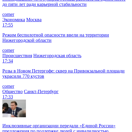
до пяти лет ради карьерной стабильности
corner
Экономика
Москва
17:55
Режим беспилотной опасности ввели на территории
Нижегородской области
corner
Происшествия
Нижегородская область
17:34
Розы в Новом Петергофе: сквер на Привокзальной площади
украсили 770 кустов
corner
Общество
Санкт-Петербург
17:33
Инклюзивные организации передали «Единой России»
предложения по поддержке людей с инвалидностью