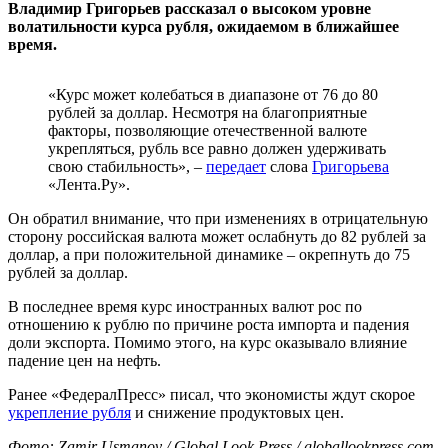
Владимир Григорьев рассказал о высоком уровне
волатильности курса рубля, ожидаемом в ближайшее
время.
«Курс может колебаться в диапазоне от 76 до 80
рублей за доллар. Несмотря на благоприятные
факторы, позволяющие отечественной валюте
укрепляться, рубль все равно должен удерживать
свою стабильность», –
передает
слова
Григорьева
«Лента.Ру».
Он обратил внимание, что при изменениях в отрицательную
сторону российская валюта может ослабнуть до 82 рублей за
доллар, а при положительной динамике – окрепнуть до 75
рублей за доллар.
В последнее время курс иностранных валют рос по
отношению к рублю по причине роста импорта и падения
доли экспорта. Помимо этого, на курс оказывало влияние
падение цен на нефть.
Ранее «ФедералПресс» писал, что экономисты ждут скорое
укрепление рубля
и снижение продуктовых цен.
Фото: Zamir Usmanov / Global Look Press / globallookpress.com