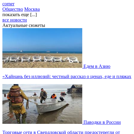
corner
Общество
Москва
показать еще [...]
все новости
Актуальные сюжеты
Едем в Азию
«Хайнань без иллюзий: честный рассказ о ценах, еде и пляжах
Паводки в России
Торговые сети в Свердловской области предостерегли от