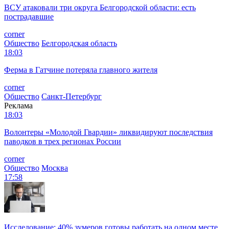
ВСУ атаковали три округа Белгородской области: есть
пострадавшие
corner
Общество
Белгородская область
18:03
Ферма в Гатчине потеряла главного жителя
corner
Общество
Санкт-Петербург
Реклама
18:03
Волонтеры «Молодой Гвардии» ликвидируют последствия
паводков в трех регионах России
corner
Общество
Москва
17:58
Исследование: 40% зумеров готовы работать на одном месте