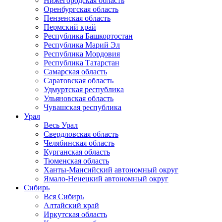
Нижегородская область
Оренбургская область
Пензенская область
Пермский край
Республика Башкортостан
Республика Марий Эл
Республика Мордовия
Республика Татарстан
Самарская область
Саратовская область
Удмуртская республика
Ульяновская область
Чувашская республика
Урал
Весь Урал
Свердловская область
Челябинская область
Курганская область
Тюменская область
Ханты-Мансийский автономный округ
Ямало-Ненецкий автономный округ
Сибирь
Вся Сибирь
Алтайский край
Иркутская область