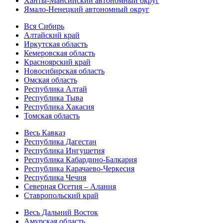
Ханты-Мансийский автономный округ
Ямало-Ненецкий автономный округ
Вся Сибирь
Алтайский край
Иркутская область
Кемеровская область
Красноярский край
Новосибирская область
Омская область
Республика Алтай
Республика Тыва
Республика Хакасия
Томская область
Весь Кавказ
Республика Дагестан
Республика Ингушетия
Республика Кабардино-Балкария
Республика Карачаево-Черкесия
Республика Чечня
Северная Осетия – Алания
Ставропольский край
Весь Дальний Восток
Амурская область