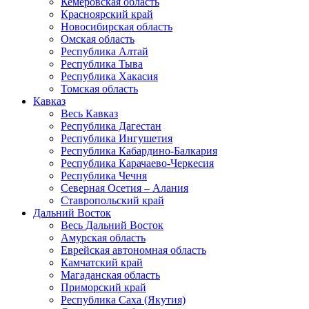
Кемеровская область
Красноярский край
Новосибирская область
Омская область
Республика Алтай
Республика Тыва
Республика Хакасия
Томская область
Кавказ
Весь Кавказ
Республика Дагестан
Республика Ингушетия
Республика Кабардино-Балкария
Республика Карачаево-Черкесия
Республика Чечня
Северная Осетия – Алания
Ставропольский край
Дальний Восток
Весь Дальний Восток
Амурская область
Еврейская автономная область
Камчатский край
Магаданская область
Приморский край
Республика Саха (Якутия)