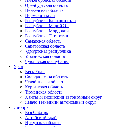
Нижегородская область
Оренбургская область
Пензенская область
Пермский край
Республика Башкортостан
Республика Марий Эл
Республика Мордовия
Республика Татарстан
Самарская область
Саратовская область
Удмуртская республика
Ульяновская область
Чувашская республика
Урал
Весь Урал
Свердловская область
Челябинская область
Курганская область
Тюменская область
Ханты-Мансийский автономный округ
Ямало-Ненецкий автономный округ
Сибирь
Вся Сибирь
Алтайский край
Иркутская область