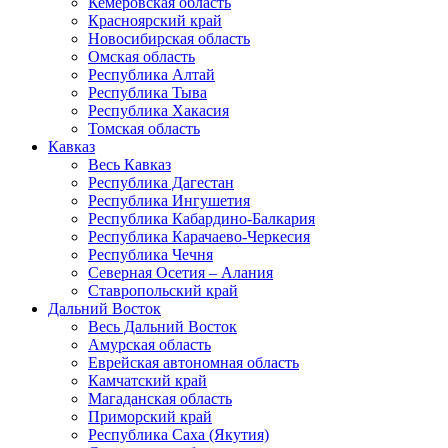
Кемеровская область
Красноярский край
Новосибирская область
Омская область
Республика Алтай
Республика Тыва
Республика Хакасия
Томская область
Кавказ
Весь Кавказ
Республика Дагестан
Республика Ингушетия
Республика Кабардино-Балкария
Республика Карачаево-Черкесия
Республика Чечня
Северная Осетия – Алания
Ставропольский край
Дальний Восток
Весь Дальний Восток
Амурская область
Еврейская автономная область
Камчатский край
Магаданская область
Приморский край
Республика Саха (Якутия)