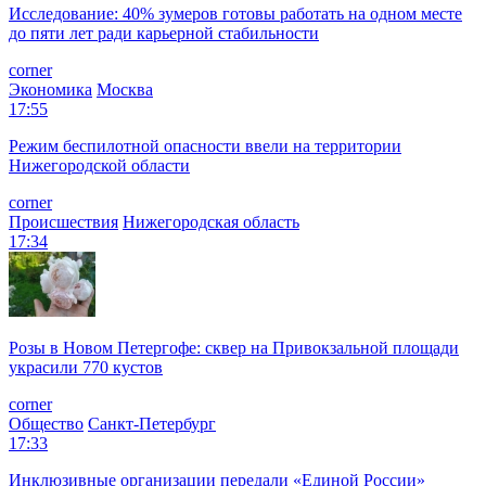
Исследование: 40% зумеров готовы работать на одном месте
до пяти лет ради карьерной стабильности
corner
Экономика
Москва
17:55
Режим беспилотной опасности ввели на территории
Нижегородской области
corner
Происшествия
Нижегородская область
17:34
Розы в Новом Петергофе: сквер на Привокзальной площади
украсили 770 кустов
corner
Общество
Санкт-Петербург
17:33
Инклюзивные организации передали «Единой России»