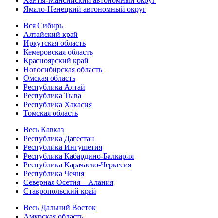
Ханты-Мансийский автономный округ
Ямало-Ненецкий автономный округ
Вся Сибирь
Алтайский край
Иркутская область
Кемеровская область
Красноярский край
Новосибирская область
Омская область
Республика Алтай
Республика Тыва
Республика Хакасия
Томская область
Весь Кавказ
Республика Дагестан
Республика Ингушетия
Республика Кабардино-Балкария
Республика Карачаево-Черкесия
Республика Чечня
Северная Осетия – Алания
Ставропольский край
Весь Дальний Восток
Амурская область