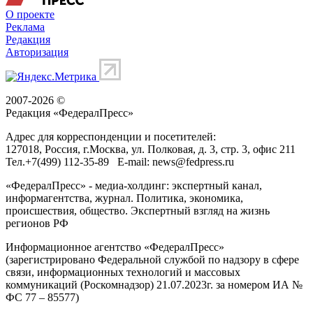
О проекте
Реклама
Редакция
Авторизация
2007-2026 ©
Редакция «
ФедералПресс
»
Адрес для корреспонденции и посетителей:
127018
, Россия, г.
Москва
,
ул. Полковая, д. 3, стр. 3
, офис 211
Тел.
+7(499) 112-35-89
E-mail:
news@fedpress.ru
«ФедералПресс» - медиа-холдинг: экспертный канал,
информагентства, журнал. Политика, экономика,
происшествия, общество. Экспертный взгляд на жизнь
регионов РФ
Информационное агентство «ФедералПресс»
(зарегистрировано Федеральной службой по надзору в сфере
связи, информационных технологий и массовых
коммуникаций (Роскомнадзор) 21.07.2023г. за номером ИА №
ФС 77 – 85577)