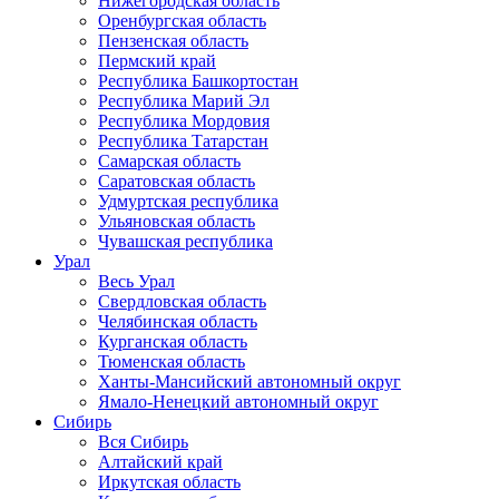
Нижегородская область
Оренбургская область
Пензенская область
Пермский край
Республика Башкортостан
Республика Марий Эл
Республика Мордовия
Республика Татарстан
Самарская область
Саратовская область
Удмуртская республика
Ульяновская область
Чувашская республика
Урал
Весь Урал
Свердловская область
Челябинская область
Курганская область
Тюменская область
Ханты-Мансийский автономный округ
Ямало-Ненецкий автономный округ
Сибирь
Вся Сибирь
Алтайский край
Иркутская область