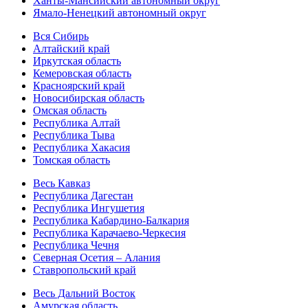
Ханты-Мансийский автономный округ
Ямало-Ненецкий автономный округ
Вся Сибирь
Алтайский край
Иркутская область
Кемеровская область
Красноярский край
Новосибирская область
Омская область
Республика Алтай
Республика Тыва
Республика Хакасия
Томская область
Весь Кавказ
Республика Дагестан
Республика Ингушетия
Республика Кабардино-Балкария
Республика Карачаево-Черкесия
Республика Чечня
Северная Осетия – Алания
Ставропольский край
Весь Дальний Восток
Амурская область