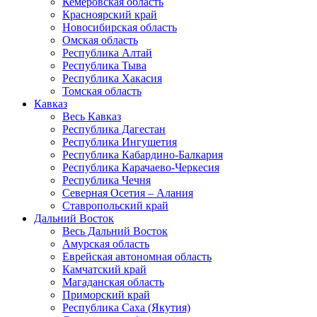
Кемеровская область
Красноярский край
Новосибирская область
Омская область
Республика Алтай
Республика Тыва
Республика Хакасия
Томская область
Кавказ
Весь Кавказ
Республика Дагестан
Республика Ингушетия
Республика Кабардино-Балкария
Республика Карачаево-Черкесия
Республика Чечня
Северная Осетия – Алания
Ставропольский край
Дальний Восток
Весь Дальний Восток
Амурская область
Еврейская автономная область
Камчатский край
Магаданская область
Приморский край
Республика Саха (Якутия)