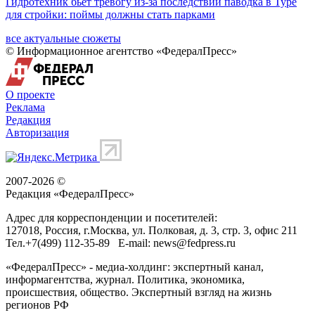
Гидротехник бьет тревогу из-за последствий паводка в Туре
для стройки: поймы должны стать парками
все актуальные сюжеты
© Информационное агентство «ФедералПресс»
О проекте
Реклама
Редакция
Авторизация
2007-2026 ©
Редакция «
ФедералПресс
»
Адрес для корреспонденции и посетителей:
127018
, Россия, г.
Москва
,
ул. Полковая, д. 3, стр. 3
, офис 211
Тел.
+7(499) 112-35-89
E-mail:
news@fedpress.ru
«ФедералПресс» - медиа-холдинг: экспертный канал,
информагентства, журнал. Политика, экономика,
происшествия, общество. Экспертный взгляд на жизнь
регионов РФ