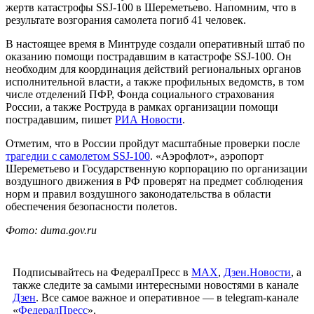
жертв катастрофы SSJ-100 в Шереметьево. Напомним, что в
результате возгорания самолета погиб 41 человек.
В настоящее время в Минтруде создали оперативный штаб по
оказанию помощи пострадавшим в катастрофе SSJ-100. Он
необходим для координация действий региональных органов
исполнительной власти, а также профильных ведомств, в том
числе отделений ПФР, Фонда социального страхования
России, а также Роструда в рамках организации помощи
пострадавшим, пишет
РИА Новости
.
Отметим, что в России пройдут масштабные проверки после
трагедии с самолетом SSJ-100
. «Аэрофлот», аэропорт
Шереметьево и Государственную корпорацию по организации
воздушного движения в РФ проверят на предмет соблюдения
норм и правил воздушного законодательства в области
обеспечения безопасности полетов.
Фото: duma.gov.ru
Подписывайтесь на ФедералПресс в
МАХ
,
Дзен.Новости
, а
также следите за самыми интересными новостями в канале
Дзен
. Все самое важное и оперативное — в telegram-канале
«
ФедералПресс
».