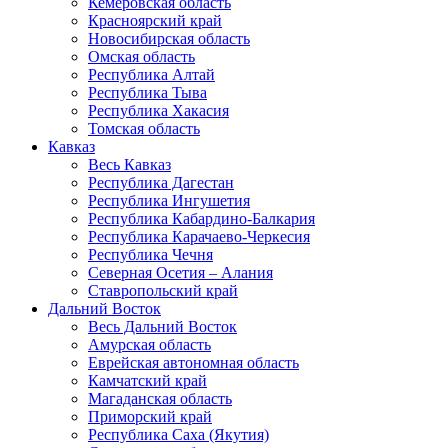
Кемеровская область
Красноярский край
Новосибирская область
Омская область
Республика Алтай
Республика Тыва
Республика Хакасия
Томская область
Кавказ
Весь Кавказ
Республика Дагестан
Республика Ингушетия
Республика Кабардино-Балкария
Республика Карачаево-Черкесия
Республика Чечня
Северная Осетия – Алания
Ставропольский край
Дальний Восток
Весь Дальний Восток
Амурская область
Еврейская автономная область
Камчатский край
Магаданская область
Приморский край
Республика Саха (Якутия)