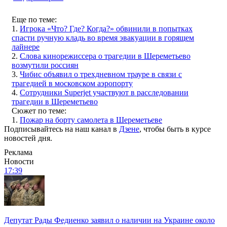
Еще по теме:
1.
Игрока «Что? Где? Когда?» обвинили в попытках
спасти ручную кладь во время эвакуации в горящем
лайнере
2.
Слова кинорежиссера о трагедии в Шереметьево
возмутили россиян
3.
Чибис объявил о трехдневном трауре в связи с
трагедией в московском аэропорту
4.
Сотрудники Superjet участвуют в расследовании
трагедии в Шереметьево
Сюжет по теме:
1.
Пожар на борту самолета в Шереметьеве
Подписывайтесь на наш канал в
Дзене
, чтобы быть в курсе
новостей дня.
Реклама
Новости
17:39
Депутат Рады Федиенко заявил о наличии на Украине около