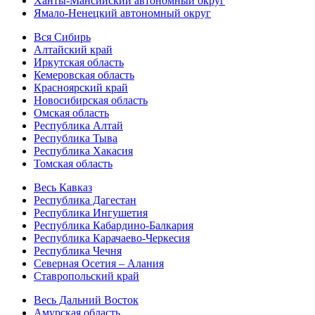
Ханты-Мансийский автономный округ
Ямало-Ненецкий автономный округ
Вся Сибирь
Алтайский край
Иркутская область
Кемеровская область
Красноярский край
Новосибирская область
Омская область
Республика Алтай
Республика Тыва
Республика Хакасия
Томская область
Весь Кавказ
Республика Дагестан
Республика Ингушетия
Республика Кабардино-Балкария
Республика Карачаево-Черкесия
Республика Чечня
Северная Осетия – Алания
Ставропольский край
Весь Дальний Восток
Амурская область