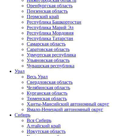
Нижегородская область
Оренбургская область
Пензенская область
Пермский край
Республика Башкортостан
Республика Марий Эл
Республика Мордовия
Республика Татарстан
Самарская область
Саратовская область
Удмуртская республика
Ульяновская область
Чувашская республика
Урал
Весь Урал
Свердловская область
Челябинская область
Курганская область
Тюменская область
Ханты-Мансийский автономный округ
Ямало-Ненецкий автономный округ
Сибирь
Вся Сибирь
Алтайский край
Иркутская область