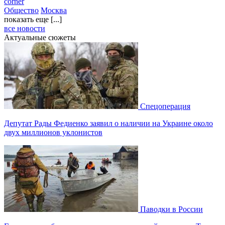
corner
Общество
Москва
показать еще [...]
все новости
Актуальные сюжеты
Спецоперация
Депутат Рады Федиенко заявил о наличии на Украине около
двух миллионов уклонистов
Паводки в России