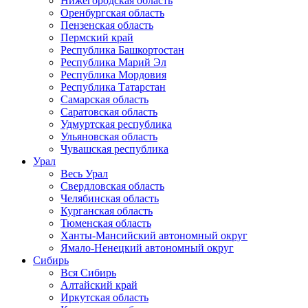
Нижегородская область
Оренбургская область
Пензенская область
Пермский край
Республика Башкортостан
Республика Марий Эл
Республика Мордовия
Республика Татарстан
Самарская область
Саратовская область
Удмуртская республика
Ульяновская область
Чувашская республика
Урал
Весь Урал
Свердловская область
Челябинская область
Курганская область
Тюменская область
Ханты-Мансийский автономный округ
Ямало-Ненецкий автономный округ
Сибирь
Вся Сибирь
Алтайский край
Иркутская область