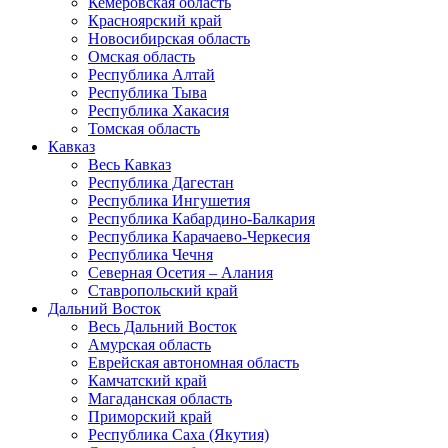
Кемеровская область
Красноярский край
Новосибирская область
Омская область
Республика Алтай
Республика Тыва
Республика Хакасия
Томская область
Кавказ
Весь Кавказ
Республика Дагестан
Республика Ингушетия
Республика Кабардино-Балкария
Республика Карачаево-Черкесия
Республика Чечня
Северная Осетия – Алания
Ставропольский край
Дальний Восток
Весь Дальний Восток
Амурская область
Еврейская автономная область
Камчатский край
Магаданская область
Приморский край
Республика Саха (Якутия)