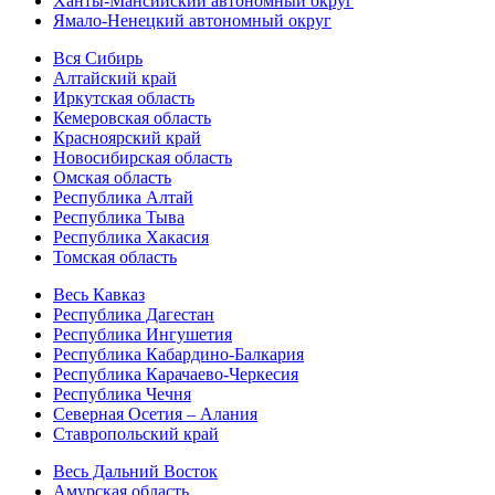
Ханты-Мансийский автономный округ
Ямало-Ненецкий автономный округ
Вся Сибирь
Алтайский край
Иркутская область
Кемеровская область
Красноярский край
Новосибирская область
Омская область
Республика Алтай
Республика Тыва
Республика Хакасия
Томская область
Весь Кавказ
Республика Дагестан
Республика Ингушетия
Республика Кабардино-Балкария
Республика Карачаево-Черкесия
Республика Чечня
Северная Осетия – Алания
Ставропольский край
Весь Дальний Восток
Амурская область