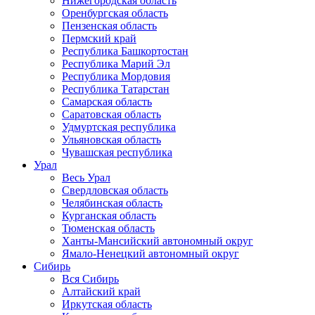
Нижегородская область
Оренбургская область
Пензенская область
Пермский край
Республика Башкортостан
Республика Марий Эл
Республика Мордовия
Республика Татарстан
Самарская область
Саратовская область
Удмуртская республика
Ульяновская область
Чувашская республика
Урал
Весь Урал
Свердловская область
Челябинская область
Курганская область
Тюменская область
Ханты-Мансийский автономный округ
Ямало-Ненецкий автономный округ
Сибирь
Вся Сибирь
Алтайский край
Иркутская область