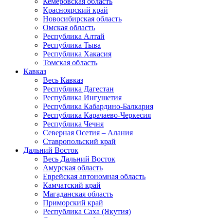
Кемеровская область
Красноярский край
Новосибирская область
Омская область
Республика Алтай
Республика Тыва
Республика Хакасия
Томская область
Кавказ
Весь Кавказ
Республика Дагестан
Республика Ингушетия
Республика Кабардино-Балкария
Республика Карачаево-Черкесия
Республика Чечня
Северная Осетия – Алания
Ставропольский край
Дальний Восток
Весь Дальний Восток
Амурская область
Еврейская автономная область
Камчатский край
Магаданская область
Приморский край
Республика Саха (Якутия)