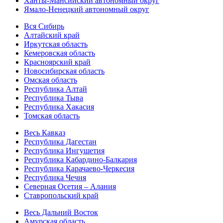
Ханты-Мансийский автономный округ
Ямало-Ненецкий автономный округ
Вся Сибирь
Алтайский край
Иркутская область
Кемеровская область
Красноярский край
Новосибирская область
Омская область
Республика Алтай
Республика Тыва
Республика Хакасия
Томская область
Весь Кавказ
Республика Дагестан
Республика Ингушетия
Республика Кабардино-Балкария
Республика Карачаево-Черкесия
Республика Чечня
Северная Осетия – Алания
Ставропольский край
Весь Дальний Восток
Амурская область