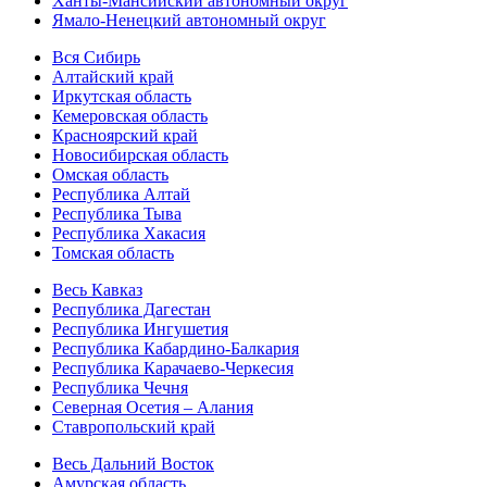
Ханты-Мансийский автономный округ
Ямало-Ненецкий автономный округ
Вся Сибирь
Алтайский край
Иркутская область
Кемеровская область
Красноярский край
Новосибирская область
Омская область
Республика Алтай
Республика Тыва
Республика Хакасия
Томская область
Весь Кавказ
Республика Дагестан
Республика Ингушетия
Республика Кабардино-Балкария
Республика Карачаево-Черкесия
Республика Чечня
Северная Осетия – Алания
Ставропольский край
Весь Дальний Восток
Амурская область