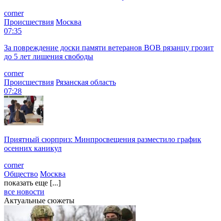
corner
Происшествия
Москва
07:35
За повреждение доски памяти ветеранов ВОВ рязанцу грозит
до 5 лет лишения свободы
corner
Происшествия
Рязанская область
07:28
Приятный сюрприз: Минпросвещения разместило график
осенних каникул
corner
Общество
Москва
показать еще [...]
все новости
Актуальные сюжеты