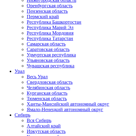
Нижегородская область
Оренбургская область
Пензенская область
Пермский край
Республика Башкортостан
Республика Марий Эл
Республика Мордовия
Республика Татарстан
Самарская область
Саратовская область
Удмуртская республика
Ульяновская область
Чувашская республика
Урал
Весь Урал
Свердловская область
Челябинская область
Курганская область
Тюменская область
Ханты-Мансийский автономный округ
Ямало-Ненецкий автономный округ
Сибирь
Вся Сибирь
Алтайский край
Иркутская область