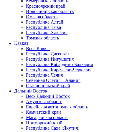
Кемеровская область
Красноярский край
Новосибирская область
Омская область
Республика Алтай
Республика Тыва
Республика Хакасия
Томская область
Кавказ
Весь Кавказ
Республика Дагестан
Республика Ингушетия
Республика Кабардино-Балкария
Республика Карачаево-Черкесия
Республика Чечня
Северная Осетия – Алания
Ставропольский край
Дальний Восток
Весь Дальний Восток
Амурская область
Еврейская автономная область
Камчатский край
Магаданская область
Приморский край
Республика Саха (Якутия)