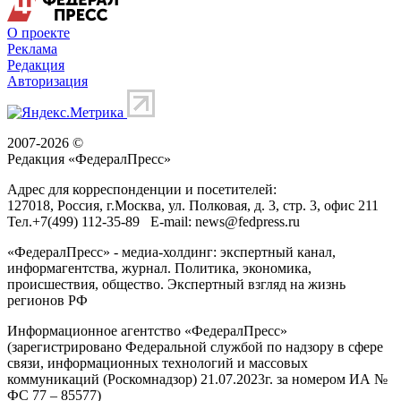
О проекте
Реклама
Редакция
Авторизация
2007-2026 ©
Редакция «
ФедералПресс
»
Адрес для корреспонденции и посетителей:
127018
, Россия, г.
Москва
,
ул. Полковая, д. 3, стр. 3
, офис 211
Тел.
+7(499) 112-35-89
E-mail:
news@fedpress.ru
«ФедералПресс» - медиа-холдинг: экспертный канал,
информагентства, журнал. Политика, экономика,
происшествия, общество. Экспертный взгляд на жизнь
регионов РФ
Информационное агентство «ФедералПресс»
(зарегистрировано Федеральной службой по надзору в сфере
связи, информационных технологий и массовых
коммуникаций (Роскомнадзор) 21.07.2023г. за номером ИА №
ФС 77 – 85577)