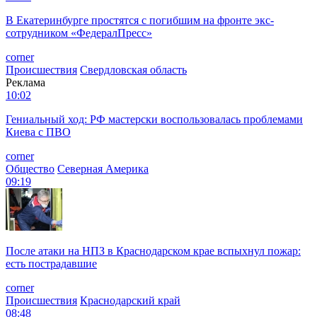
В Екатеринбурге простятся с погибшим на фронте экс-
сотрудником «ФедералПресс»
corner
Происшествия
Свердловская область
Реклама
10:02
Гениальный ход: РФ мастерски воспользовалась проблемами
Киева с ПВО
corner
Общество
Северная Америка
09:19
После атаки на НПЗ в Краснодарском крае вспыхнул пожар:
есть пострадавшие
corner
Происшествия
Краснодарский край
08:48