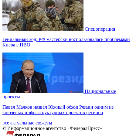
Спецоперация
Гениальный ход: РФ мастерски воспользовалась проблемами
Киева с ПВО
Национальные
проекты
Павел Малков назвал Южный обход Рязани одним из
ключевых инфраструктурных проектов региона
все актуальные сюжеты
© Информационное агентство «ФедералПресс»