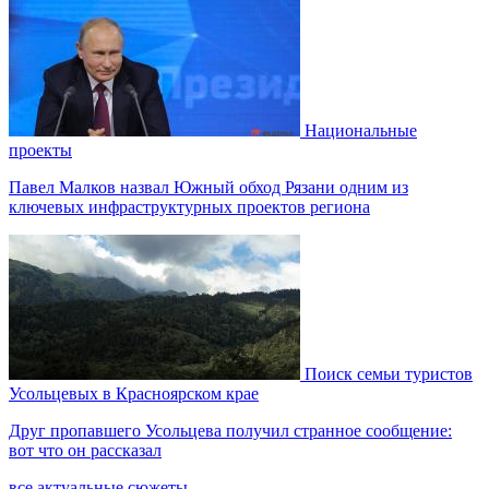
Национальные
проекты
Павел Малков назвал Южный обход Рязани одним из
ключевых инфраструктурных проектов региона
Поиск семьи туристов
Усольцевых в Красноярском крае
Друг пропавшего Усольцева получил странное сообщение:
вот что он рассказал
все актуальные сюжеты