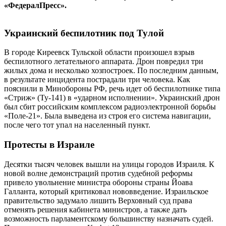
«ФедералПресс».
Украинский беспилотник под Тулой
В городе Киреевск Тульской области произошел взрыв
беспилотного летательного аппарата. Дрон повредил три
жилых дома и несколько хозпостроек. По последним данным,
в результате инцидента пострадали три человека. Как
пояснили в Минобороны РФ, речь идет об беспилотнике типа
«Стриж» (Ту-141) в «ударном исполнении». Украинский дрон
был сбит российским комплексом радиоэлектронной борьбы
«Поле-21». Была выведена из строя его система навигации,
после чего тот упал на населенный пункт.
Протесты в Израиле
Десятки тысяч человек вышли на улицы городов Израиля. К
новой волне демонстраций против судебной реформы
привело увольнение министра обороны страны Йоава
Галланта, который критиковал нововведение. Израильское
правительство задумало лишить Верховный суд права
отменять решения кабинета министров, а также дать
возможность парламентскому большинству назначать судей.