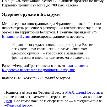
По оценкам телеканала Keshet 12, в акциях протеста по всему
Израилю приняли участие до 700 тыс. человек.
Ядерное оружие в Беларуси
Министерство иностранных дел Франции призвало Россию
пересмотреть решение о размещении тактического ядерного
оружия на территории Беларуси. Накануне президент РФ
Владимир Путин
анонсировал данное намерение.
«Франция осуждает заявление президента России
о заключенном соглашении о размещении там
ядерного оружия», – говорится в заявлении
французского внешнеполитического ведомства.
Ранее «ФедералПресс» писал о том, что
жительница
Киреевска рассказала подробности о взрыве
.
Фото: РИА Новости / Виталий Белоусов
Подписывайтесь на ФедералПресс в
МАХ
,
Дзен.Новости
, а
также следите за самыми интересными новостями в канале
Дзен
. Все самое важное и оперативное — в telegram-канале
«
ФедералПресс
».