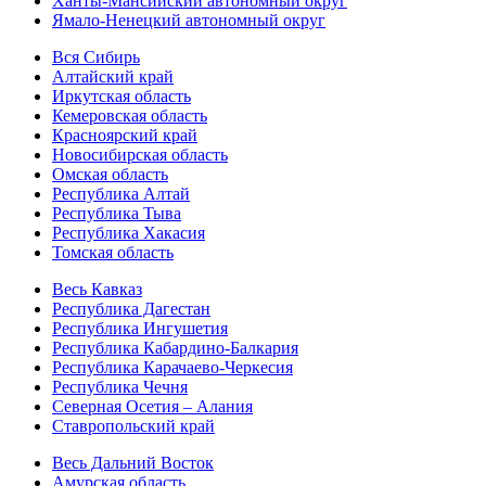
Ханты-Мансийский автономный округ
Ямало-Ненецкий автономный округ
Вся Сибирь
Алтайский край
Иркутская область
Кемеровская область
Красноярский край
Новосибирская область
Омская область
Республика Алтай
Республика Тыва
Республика Хакасия
Томская область
Весь Кавказ
Республика Дагестан
Республика Ингушетия
Республика Кабардино-Балкария
Республика Карачаево-Черкесия
Республика Чечня
Северная Осетия – Алания
Ставропольский край
Весь Дальний Восток
Амурская область