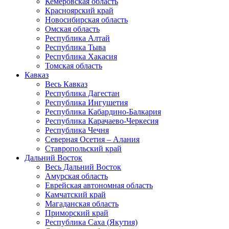
Кемеровская область
Красноярский край
Новосибирская область
Омская область
Республика Алтай
Республика Тыва
Республика Хакасия
Томская область
Кавказ
Весь Кавказ
Республика Дагестан
Республика Ингушетия
Республика Кабардино-Балкария
Республика Карачаево-Черкесия
Республика Чечня
Северная Осетия – Алания
Ставропольский край
Дальний Восток
Весь Дальний Восток
Амурская область
Еврейская автономная область
Камчатский край
Магаданская область
Приморский край
Республика Саха (Якутия)