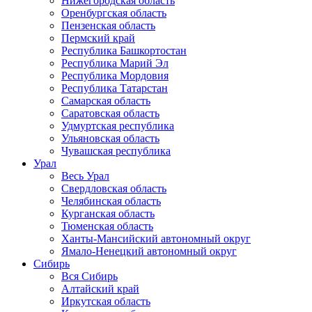
Нижегородская область
Оренбургская область
Пензенская область
Пермский край
Республика Башкортостан
Республика Марий Эл
Республика Мордовия
Республика Татарстан
Самарская область
Саратовская область
Удмуртская республика
Ульяновская область
Чувашская республика
Урал
Весь Урал
Свердловская область
Челябинская область
Курганская область
Тюменская область
Ханты-Мансийский автономный округ
Ямало-Ненецкий автономный округ
Сибирь
Вся Сибирь
Алтайский край
Иркутская область