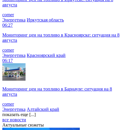
августа
corner
Энергетика
Иркутская область
06:27
Мониторинг цен на топливо в Красноярске: ситуация на 8
августа
corner
Энергетика
Красноярский край
06:17
Мониторинг цен на топливо в Барнауле: ситуация на 8
августа
corner
Энергетика
Алтайский край
показать еще [...]
все новости
Актуальные сюжеты