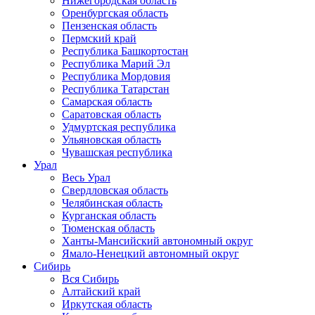
Нижегородская область
Оренбургская область
Пензенская область
Пермский край
Республика Башкортостан
Республика Марий Эл
Республика Мордовия
Республика Татарстан
Самарская область
Саратовская область
Удмуртская республика
Ульяновская область
Чувашская республика
Урал
Весь Урал
Свердловская область
Челябинская область
Курганская область
Тюменская область
Ханты-Мансийский автономный округ
Ямало-Ненецкий автономный округ
Сибирь
Вся Сибирь
Алтайский край
Иркутская область