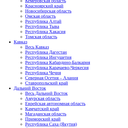
Кемеровская область
Красноярский край
Новосибирская область
Омская область
Республика Алтай
Республика Тыва
Республика Хакасия
Томская область
Кавказ
Весь Кавказ
Республика Дагестан
Республика Ингушетия
Республика Кабардино-Балкария
Республика Карачаево-Черкесия
Республика Чечня
Северная Осетия – Алания
Ставропольский край
Дальний Восток
Весь Дальний Восток
Амурская область
Еврейская автономная область
Камчатский край
Магаданская область
Приморский край
Республика Саха (Якутия)