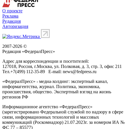
О проекте
Реклама
Редакция
Авторизация
2007-2026 ©
Редакция «
ФедералПресс
»
Адрес для корреспонденции и посетителей:
127018
, Россия, г.
Москва
,
ул. Полковая, д. 3, стр. 3
, офис 211
Тел.
+7(499) 112-35-89
E-mail:
news@fedpress.ru
«ФедералПресс» - медиа-холдинг: экспертный канал,
информагентства, журнал. Политика, экономика,
происшествия, общество. Экспертный взгляд на жизнь
регионов РФ
Информационное агентство «ФедералПресс»
(зарегистрировано Федеральной службой по надзору в сфере
связи, информационных технологий и массовых
коммуникаций (Роскомнадзор) 21.07.2023г. за номером ИА №
ФС 77 – 85577)