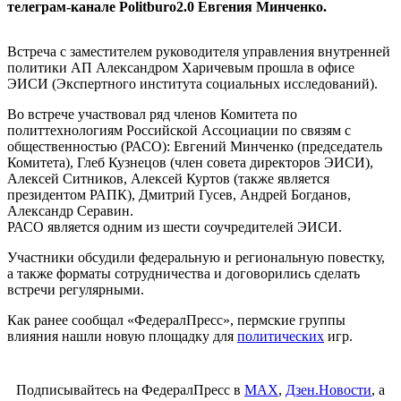
телеграм-канале Politburo2.0 Евгения Минченко.
Встреча с заместителем руководителя управления внутренней
политики АП Александром Харичевым прошла в офисе
ЭИСИ (Экспертного института социальных исследований).
Во встрече участвовал ряд членов Комитета по
политтехнологиям Российской Ассоциации по связям с
общественностью (РАСО): Евгений Минченко (председатель
Комитета), Глеб Кузнецов (член совета директоров ЭИСИ),
Алексей Ситников, Алексей Куртов (также является
президентом РАПК), Дмитрий Гусев, Андрей Богданов,
Александр Серавин.
РАСО является одним из шести соучредителей ЭИСИ.
Участники обсудили федеральную и региональную повестку,
а также форматы сотрудничества и договорились сделать
встречи регулярными.
Как ранее сообщал «ФедералПресс», пермские группы
влияния нашли новую площадку для
политических
игр.
Подписывайтесь на ФедералПресс в
МАХ
,
Дзен.Новости
, а