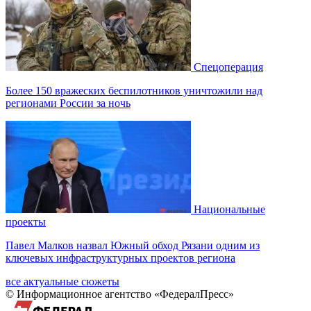
Спецоперация
Более 150 вражеских беспилотников уничтожили над
регионами России за ночь
Национальные
проекты
Павел Малков назвал Южный обход Рязани одним из
ключевых инфраструктурных проектов региона
все актуальные сюжеты
© Информационное агентство «ФедералПресс»