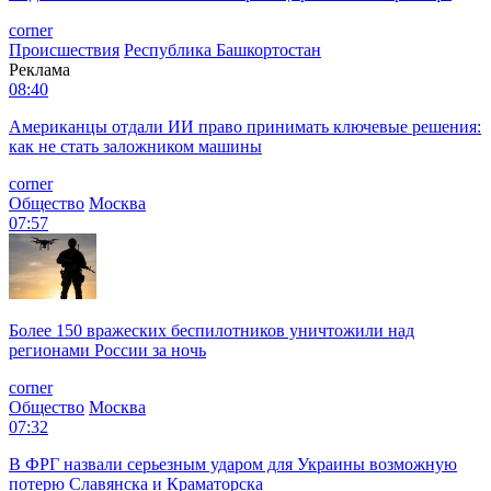
corner
Происшествия
Республика Башкортостан
Реклама
08:40
Американцы отдали ИИ право принимать ключевые решения:
как не стать заложником машины
corner
Общество
Москва
07:57
Более 150 вражеских беспилотников уничтожили над
регионами России за ночь
corner
Общество
Москва
07:32
В ФРГ назвали серьезным ударом для Украины возможную
потерю Славянска и Краматорска