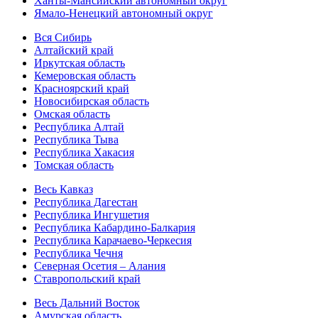
Ханты-Мансийский автономный округ
Ямало-Ненецкий автономный округ
Вся Сибирь
Алтайский край
Иркутская область
Кемеровская область
Красноярский край
Новосибирская область
Омская область
Республика Алтай
Республика Тыва
Республика Хакасия
Томская область
Весь Кавказ
Республика Дагестан
Республика Ингушетия
Республика Кабардино-Балкария
Республика Карачаево-Черкесия
Республика Чечня
Северная Осетия – Алания
Ставропольский край
Весь Дальний Восток
Амурская область