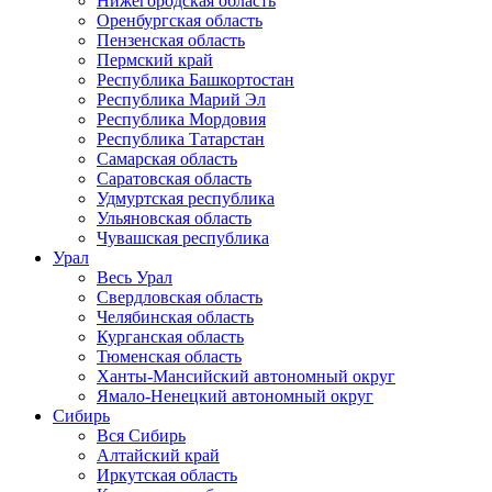
Нижегородская область
Оренбургская область
Пензенская область
Пермский край
Республика Башкортостан
Республика Марий Эл
Республика Мордовия
Республика Татарстан
Самарская область
Саратовская область
Удмуртская республика
Ульяновская область
Чувашская республика
Урал
Весь Урал
Свердловская область
Челябинская область
Курганская область
Тюменская область
Ханты-Мансийский автономный округ
Ямало-Ненецкий автономный округ
Сибирь
Вся Сибирь
Алтайский край
Иркутская область