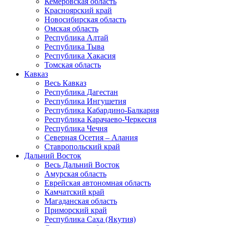
Кемеровская область
Красноярский край
Новосибирская область
Омская область
Республика Алтай
Республика Тыва
Республика Хакасия
Томская область
Кавказ
Весь Кавказ
Республика Дагестан
Республика Ингушетия
Республика Кабардино-Балкария
Республика Карачаево-Черкесия
Республика Чечня
Северная Осетия – Алания
Ставропольский край
Дальний Восток
Весь Дальний Восток
Амурская область
Еврейская автономная область
Камчатский край
Магаданская область
Приморский край
Республика Саха (Якутия)