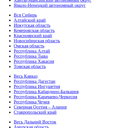
Ханты-Мансийский автономный округ
Ямало-Ненецкий автономный округ
Вся Сибирь
Алтайский край
Иркутская область
Кемеровская область
Красноярский край
Новосибирская область
Омская область
Республика Алтай
Республика Тыва
Республика Хакасия
Томская область
Весь Кавказ
Республика Дагестан
Республика Ингушетия
Республика Кабардино-Балкария
Республика Карачаево-Черкесия
Республика Чечня
Северная Осетия – Алания
Ставропольский край
Весь Дальний Восток
Амурская область