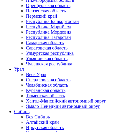
Нижегородская область
Оренбургская область
Пензенская область
Пермский край
Республика Башкортостан
Республика Марий Эл
Республика Мордовия
Республика Татарстан
Самарская область
Саратовская область
Удмуртская республика
Ульяновская область
Чувашская республика
Урал
Весь Урал
Свердловская область
Челябинская область
Курганская область
Тюменская область
Ханты-Мансийский автономный округ
Ямало-Ненецкий автономный округ
Сибирь
Вся Сибирь
Алтайский край
Иркутская область