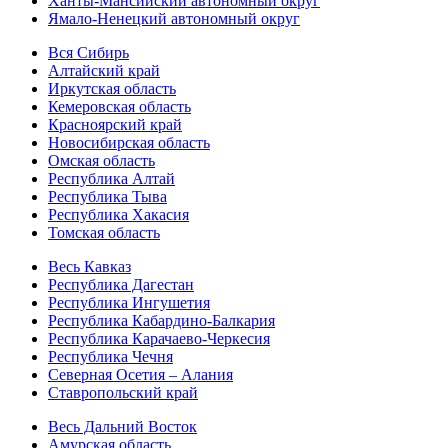
Ханты-Мансийский автономный округ
Ямало-Ненецкий автономный округ
Вся Сибирь
Алтайский край
Иркутская область
Кемеровская область
Красноярский край
Новосибирская область
Омская область
Республика Алтай
Республика Тыва
Республика Хакасия
Томская область
Весь Кавказ
Республика Дагестан
Республика Ингушетия
Республика Кабардино-Балкария
Республика Карачаево-Черкесия
Республика Чечня
Северная Осетия – Алания
Ставропольский край
Весь Дальний Восток
Амурская область