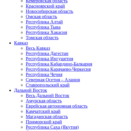
Кемеровская область
Красноярский край
Новосибирская область
Омская область
Республика Алтай
Республика Тыва
Республика Хакасия
Томская область
Кавказ
Весь Кавказ
Республика Дагестан
Республика Ингушетия
Республика Кабардино-Балкария
Республика Карачаево-Черкесия
Республика Чечня
Северная Осетия – Алания
Ставропольский край
Дальний Восток
Весь Дальний Восток
Амурская область
Еврейская автономная область
Камчатский край
Магаданская область
Приморский край
Республика Саха (Якутия)