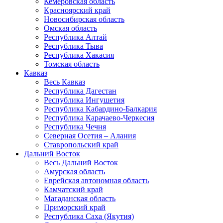
Кемеровская область
Красноярский край
Новосибирская область
Омская область
Республика Алтай
Республика Тыва
Республика Хакасия
Томская область
Кавказ
Весь Кавказ
Республика Дагестан
Республика Ингушетия
Республика Кабардино-Балкария
Республика Карачаево-Черкесия
Республика Чечня
Северная Осетия – Алания
Ставропольский край
Дальний Восток
Весь Дальний Восток
Амурская область
Еврейская автономная область
Камчатский край
Магаданская область
Приморский край
Республика Саха (Якутия)