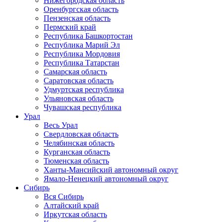
Нижегородская область
Оренбургская область
Пензенская область
Пермский край
Республика Башкортостан
Республика Марий Эл
Республика Мордовия
Республика Татарстан
Самарская область
Саратовская область
Удмуртская республика
Ульяновская область
Чувашская республика
Урал
Весь Урал
Свердловская область
Челябинская область
Курганская область
Тюменская область
Ханты-Мансийский автономный округ
Ямало-Ненецкий автономный округ
Сибирь
Вся Сибирь
Алтайский край
Иркутская область