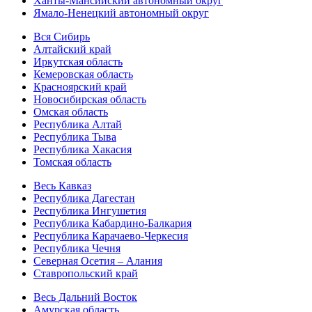
Ханты-Мансийский автономный округ
Ямало-Ненецкий автономный округ
Вся Сибирь
Алтайский край
Иркутская область
Кемеровская область
Красноярский край
Новосибирская область
Омская область
Республика Алтай
Республика Тыва
Республика Хакасия
Томская область
Весь Кавказ
Республика Дагестан
Республика Ингушетия
Республика Кабардино-Балкария
Республика Карачаево-Черкесия
Республика Чечня
Северная Осетия – Алания
Ставропольский край
Весь Дальний Восток
Амурская область