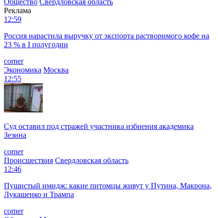
Общество
Свердловская область
Реклама
12:59
Россия нарастила выручку от экспорта растворимого кофе на
23 % в I полугодии
corner
Экономика
Москва
12:55
Суд оставил под стражей участника избиения академика
Зезина
corner
Происшествия
Свердловская область
12:46
Пушистый имидж: какие питомцы живут у Путина, Макрона,
Лукашенко и Трампа
corner