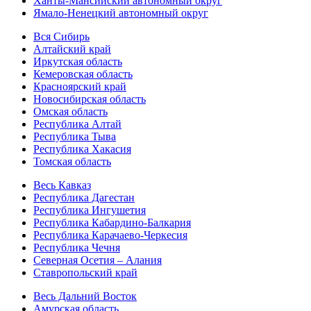
Ханты-Мансийский автономный округ
Ямало-Ненецкий автономный округ
Вся Сибирь
Алтайский край
Иркутская область
Кемеровская область
Красноярский край
Новосибирская область
Омская область
Республика Алтай
Республика Тыва
Республика Хакасия
Томская область
Весь Кавказ
Республика Дагестан
Республика Ингушетия
Республика Кабардино-Балкария
Республика Карачаево-Черкесия
Республика Чечня
Северная Осетия – Алания
Ставропольский край
Весь Дальний Восток
Амурская область