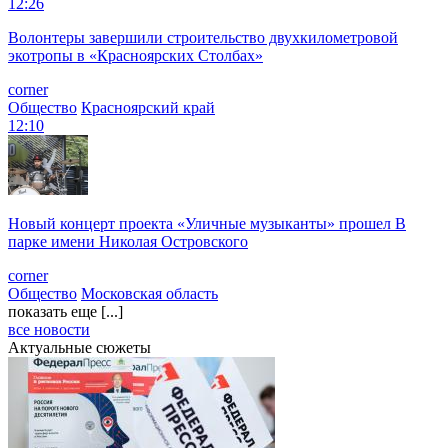
12:26
Волонтеры завершили строительство двухкилометровой
экотропы в «Красноярских Столбах»
corner
Общество
Красноярский край
12:10
Новый концерт проекта «Уличные музыканты» прошел В
парке имени Николая Островского
corner
Общество
Московская область
показать еще [...]
все новости
Актуальные сюжеты