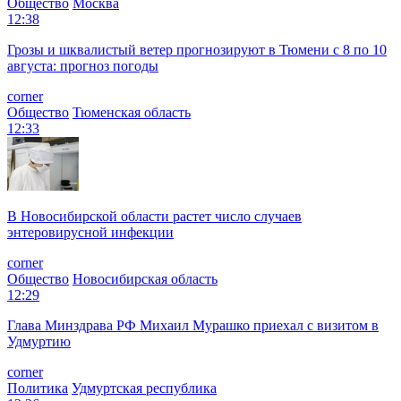
Общество
Москва
12:38
Грозы и шквалистый ветер прогнозируют в Тюмени с 8 по 10
августа: прогноз погоды
corner
Общество
Тюменская область
12:33
В Новосибирской области растет число случаев
энтеровирусной инфекции
corner
Общество
Новосибирская область
12:29
Глава Минздрава РФ Михаил Мурашко приехал с визитом в
Удмуртию
corner
Политика
Удмуртская республика