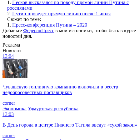
1.
Песков высказался по поводу прямой линии Путина с
россиянами
2.
Путин проведет прямую линию после 1 июля
Сюжет по теме:
1.
Пресс-конференция Путина – 2020
Добавьте
ФедералПресс
в мои источники, чтобы быть в курсе
новостей дня.
Реклама
Новости
13:04
Чувашскую топливную компанию включили в реестр
недобросовестных поставщиков
corner
Экономика
Удмуртская республика
13:03
В День города в центре Нижнего Тагила введут «сухой закон»
corner