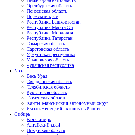
Нижегородская область
Оренбургская область
Пензенская область
Пермский край
Республика Башкортостан
Республика Марий Эл
Республика Мордовия
Республика Татарстан
Самарская область
Саратовская область
Удмуртская республика
Ульяновская область
Чувашская республика
Урал
Весь Урал
Свердловская область
Челябинская область
Курганская область
Тюменская область
Ханты-Мансийский автономный округ
Ямало-Ненецкий автономный округ
Сибирь
Вся Сибирь
Алтайский край
Иркутская область