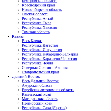
Кемеровская область
Красноярский край
Новосибирская область
Омская область
Республика Алтай
Республика Тыва
Республика Хакасия
Томская область
Кавказ
Весь Кавказ
Республика Дагестан
Республика Ингушетия
Республика Кабардино-Балкария
Республика Карачаево-Черкесия
Республика Чечня
Северная Осетия – Алания
Ставропольский край
Дальний Восток
Весь Дальний Восток
Амурская область
Еврейская автономная область
Камчатский край
Магаданская область
Приморский край
Республика Саха (Якутия)