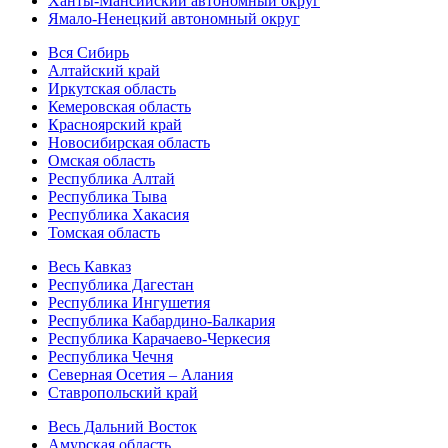
Ханты-Мансийский автономный округ
Ямало-Ненецкий автономный округ
Вся Сибирь
Алтайский край
Иркутская область
Кемеровская область
Красноярский край
Новосибирская область
Омская область
Республика Алтай
Республика Тыва
Республика Хакасия
Томская область
Весь Кавказ
Республика Дагестан
Республика Ингушетия
Республика Кабардино-Балкария
Республика Карачаево-Черкесия
Республика Чечня
Северная Осетия – Алания
Ставропольский край
Весь Дальний Восток
Амурская область