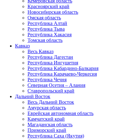
Кемеровская область
Красноярский край
Новосибирская область
Омская область
Республика Алтай
Республика Тыва
Республика Хакасия
Томская область
Кавказ
Весь Кавказ
Республика Дагестан
Республика Ингушетия
Республика Кабардино-Балкария
Республика Карачаево-Черкесия
Республика Чечня
Северная Осетия – Алания
Ставропольский край
Дальний Восток
Весь Дальний Восток
Амурская область
Еврейская автономная область
Камчатский край
Магаданская область
Приморский край
Республика Саха (Якутия)