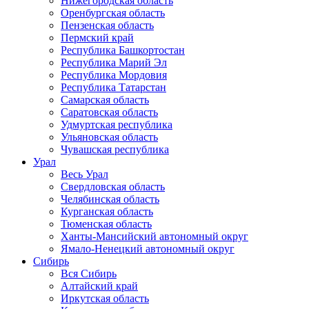
Нижегородская область
Оренбургская область
Пензенская область
Пермский край
Республика Башкортостан
Республика Марий Эл
Республика Мордовия
Республика Татарстан
Самарская область
Саратовская область
Удмуртская республика
Ульяновская область
Чувашская республика
Урал
Весь Урал
Свердловская область
Челябинская область
Курганская область
Тюменская область
Ханты-Мансийский автономный округ
Ямало-Ненецкий автономный округ
Сибирь
Вся Сибирь
Алтайский край
Иркутская область