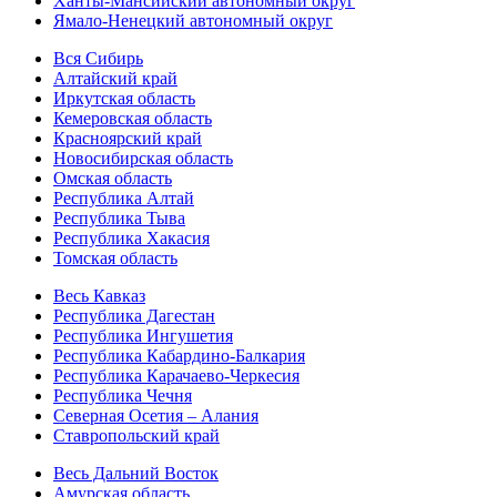
Ханты-Мансийский автономный округ
Ямало-Ненецкий автономный округ
Вся Сибирь
Алтайский край
Иркутская область
Кемеровская область
Красноярский край
Новосибирская область
Омская область
Республика Алтай
Республика Тыва
Республика Хакасия
Томская область
Весь Кавказ
Республика Дагестан
Республика Ингушетия
Республика Кабардино-Балкария
Республика Карачаево-Черкесия
Республика Чечня
Северная Осетия – Алания
Ставропольский край
Весь Дальний Восток
Амурская область