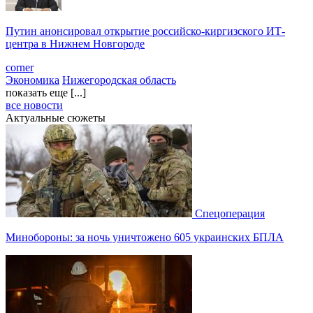
Путин анонсировал открытие российско-киргизского ИТ-
центра в Нижнем Новгороде
corner
Экономика
Нижегородская область
показать еще [...]
все новости
Актуальные сюжеты
Спецоперация
Минобороны: за ночь уничтожено 605 украинских БПЛА