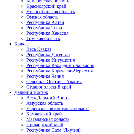
Кемеровская область
Красноярский край
Новосибирская область
Омская область
Республика Алтай
Республика Тыва
Республика Хакасия
Томская область
Кавказ
Весь Кавказ
Республика Дагестан
Республика Ингушетия
Республика Кабардино-Балкария
Республика Карачаево-Черкесия
Республика Чечня
Северная Осетия – Алания
Ставропольский край
Дальний Восток
Весь Дальний Восток
Амурская область
Еврейская автономная область
Камчатский край
Магаданская область
Приморский край
Республика Саха (Якутия)