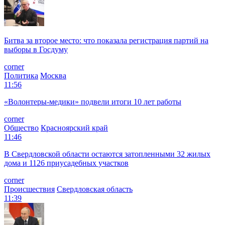
Битва за второе место: что показала регистрация партий на
выборы в Госдуму
corner
Политика
Москва
11:56
«Волонтеры-медики» подвели итоги 10 лет работы
corner
Общество
Красноярский край
11:46
В Свердловской области остаются затопленными 32 жилых
дома и 1126 приусадебных участков
corner
Происшествия
Свердловская область
11:39