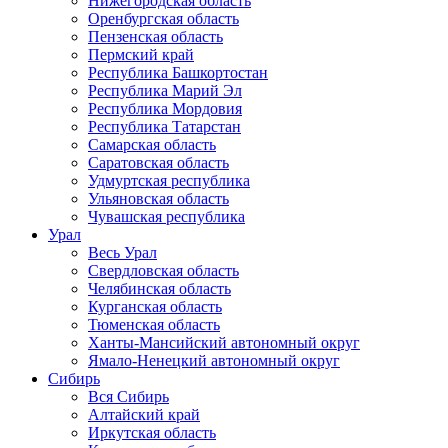
Нижегородская область
Оренбургская область
Пензенская область
Пермский край
Республика Башкортостан
Республика Марий Эл
Республика Мордовия
Республика Татарстан
Самарская область
Саратовская область
Удмуртская республика
Ульяновская область
Чувашская республика
Урал
Весь Урал
Свердловская область
Челябинская область
Курганская область
Тюменская область
Ханты-Мансийский автономный округ
Ямало-Ненецкий автономный округ
Сибирь
Вся Сибирь
Алтайский край
Иркутская область