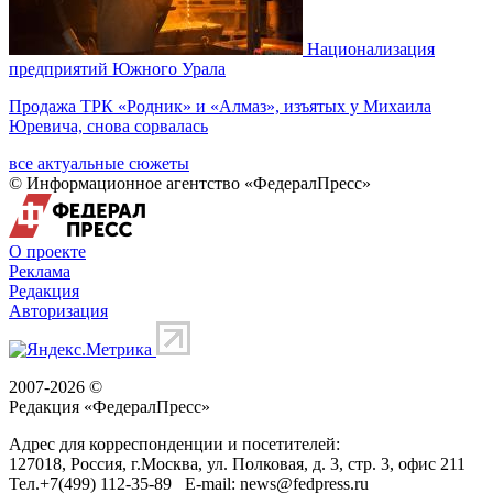
Национализация
предприятий Южного Урала
Продажа ТРК «Родник» и «Алмаз», изъятых у Михаила
Юревича, снова сорвалась
все актуальные сюжеты
© Информационное агентство «ФедералПресс»
О проекте
Реклама
Редакция
Авторизация
2007-2026 ©
Редакция «
ФедералПресс
»
Адрес для корреспонденции и посетителей:
127018
, Россия, г.
Москва
,
ул. Полковая, д. 3, стр. 3
, офис 211
Тел.
+7(499) 112-35-89
E-mail:
news@fedpress.ru