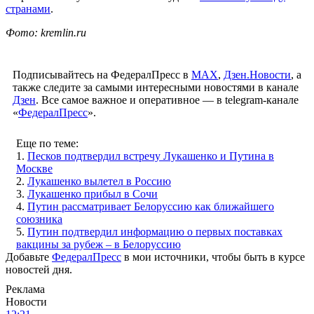
странами
.
Фото: kremlin.ru
Подписывайтесь на ФедералПресс в
МАХ
,
Дзен.Новости
, а
также следите за самыми интересными новостями в канале
Дзен
. Все самое важное и оперативное — в telegram-канале
«
ФедералПресс
».
Еще по теме:
1.
Песков подтвердил встречу Лукашенко и Путина в
Москве
2.
Лукашенко вылетел в Россию
3.
Лукашенко прибыл в Сочи
4.
Путин рассматривает Белоруссию как ближайшего
союзника
5.
Путин подтвердил информацию о первых поставках
вакцины за рубеж – в Белоруссию
Добавьте
ФедералПресс
в мои источники, чтобы быть в курсе
новостей дня.
Реклама
Новости