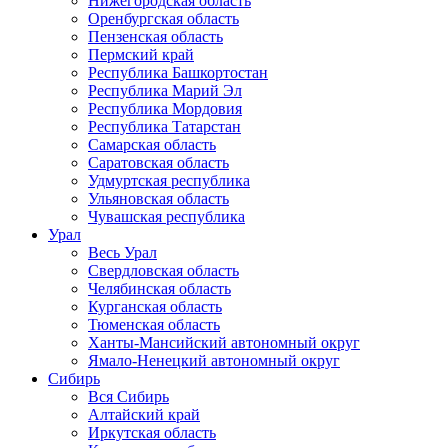
Нижегородская область
Оренбургская область
Пензенская область
Пермский край
Республика Башкортостан
Республика Марий Эл
Республика Мордовия
Республика Татарстан
Самарская область
Саратовская область
Удмуртская республика
Ульяновская область
Чувашская республика
Урал
Весь Урал
Свердловская область
Челябинская область
Курганская область
Тюменская область
Ханты-Мансийский автономный округ
Ямало-Ненецкий автономный округ
Сибирь
Вся Сибирь
Алтайский край
Иркутская область