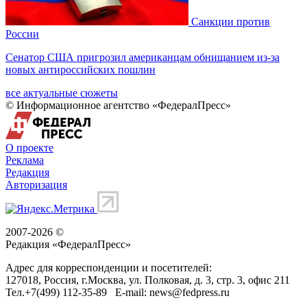
Санкции против
России
Сенатор США пригрозил американцам обнищанием из-за
новых антироссийских пошлин
все актуальные сюжеты
© Информационное агентство «ФедералПресс»
О проекте
Реклама
Редакция
Авторизация
2007-2026 ©
Редакция «
ФедералПресс
»
Адрес для корреспонденции и посетителей:
127018
, Россия, г.
Москва
,
ул. Полковая, д. 3, стр. 3
, офис 211
Тел.
+7(499) 112-35-89
E-mail:
news@fedpress.ru