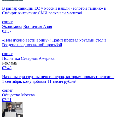
В разгар санкций ЕС у России нашли «золотой тайник» в
Сибири: китайские СМИ раскрыли масштаб
corner
Экономика
Восточная Азия
03:37
«Нам нужно вести войну»: Трамп прервал круглый стол в
Госдепе неоднозначной просьбой
corner
Политика
Северная Америка
Реклама
02:48
Названы три группы пенсионеров, которым повысят пенсии с
1 сентября: кому добавят 11 тысяч рублей
corner
Общество
Москва
02:21