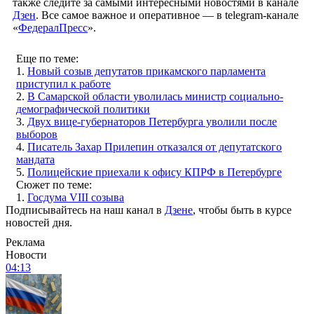
также следите за самыми интересными новостями в канале
Дзен
. Все самое важное и оперативное — в telegram-канале
«
ФедералПресс
».
Еще по теме:
1.
Новый созыв депутатов прикамского парламента
приступил к работе
2.
В Самарской области уволилась министр социально-
демографической политики
3.
Двух вице-губернаторов Петербурга уволили после
выборов
4.
Писатель Захар Прилепин отказался от депутатского
мандата
5.
Полицейские приехали к офису КПРФ в Петербурге
Сюжет по теме:
1.
Госдума VIII созыва
Подписывайтесь на наш канал в
Дзене
, чтобы быть в курсе
новостей дня.
Реклама
Новости
04:13