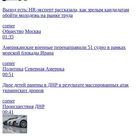
Выход есть: HR-эксперт рассказала, как зрелым кандидатам
обойти молодежь на рынке труда
corner
Общество
Москва
01:35
Американские военные перенаправили 51 судно в рамках
морской блокады Ирана
corner
Политика
Северная Америка
00:51
Двое детей ранены в ДНР в результате массированных атак
украинских дронов
corner
Происшествия
ДНР
00:41