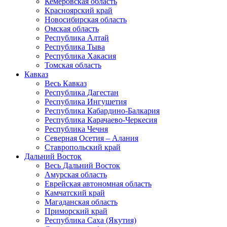
Кемеровская область
Красноярский край
Новосибирская область
Омская область
Республика Алтай
Республика Тыва
Республика Хакасия
Томская область
Кавказ
Весь Кавказ
Республика Дагестан
Республика Ингушетия
Республика Кабардино-Балкария
Республика Карачаево-Черкесия
Республика Чечня
Северная Осетия – Алания
Ставропольский край
Дальний Восток
Весь Дальний Восток
Амурская область
Еврейская автономная область
Камчатский край
Магаданская область
Приморский край
Республика Саха (Якутия)