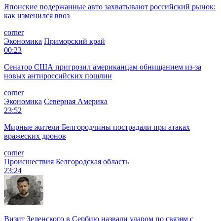
Японские подержанные авто захватывают российский рынок:
как изменился ввоз
corner
Экономика
Приморский край
00:23
Сенатор США пригрозил американцам обнищанием из-за
новых антироссийских пошлин
corner
Экономика
Северная Америка
23:52
Мирные жители Белгородчины пострадали при атаках
вражеских дронов
corner
Происшествия
Белгородская область
23:24
Визит Зеленского в Сербию назвали ударом по связям с