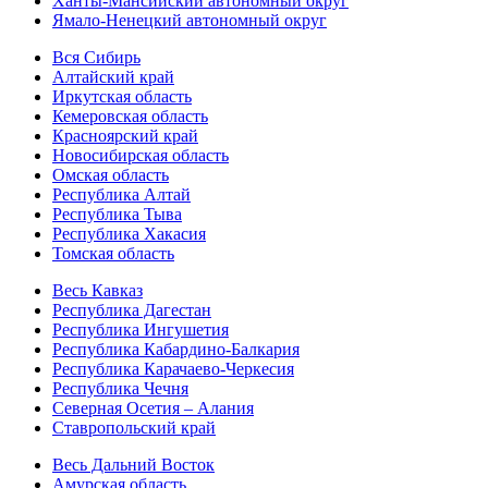
Ханты-Мансийский автономный округ
Ямало-Ненецкий автономный округ
Вся Сибирь
Алтайский край
Иркутская область
Кемеровская область
Красноярский край
Новосибирская область
Омская область
Республика Алтай
Республика Тыва
Республика Хакасия
Томская область
Весь Кавказ
Республика Дагестан
Республика Ингушетия
Республика Кабардино-Балкария
Республика Карачаево-Черкесия
Республика Чечня
Северная Осетия – Алания
Ставропольский край
Весь Дальний Восток
Амурская область