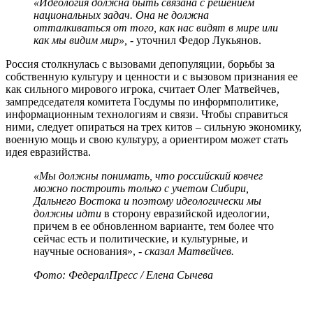
«Идеология должна быть связана с решением
национальных задач. Она не должна
отталкиваться от того, как нас видят в мире или
как мы видим мир»,
- уточнил Федор Лукьянов.
Россия столкнулась с вызовами депопуляции, борьбы за
собственную культуру и ценности и с вызовом признания ее
как сильного мирового игрока, считает Олег Матвейчев,
зампредседателя комитета Госдумы по информполитике,
информационным технологиям и связи. Чтобы справиться
ними, следует опираться на трех китов – сильную экономику,
военную мощь и свою культуру, а ориентиром может стать
идея евразийства.
«Мы должны понимать, что российский ковчег
можно построить только с учетом Сибири,
Дальнего Востока и поэтому идеологически мы
должны идти
в сторону евразийской идеологии,
причем в ее обновленном варианте, тем более что
сейчас есть и политические, и культурные, и
научные основания», -
сказал Матвейчев.
Фото: ФедералПресс / Елена Сычева