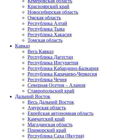
Кемеровская область
Красноярский край
Новосибирская область
Омская область
Республика Алтай
Республика Тыва
Республика Хакасия
Томская область
Кавказ
Весь Кавказ
Республика Дагестан
Республика Ингушетия
Республика Кабардино-Балкария
Республика Карачаево-Черкесия
Республика Чечня
Северная Осетия – Алания
Ставропольский край
Дальний Восток
Весь Дальний Восток
Амурская область
Еврейская автономная область
Камчатский край
Магаданская область
Приморский край
Республика Саха (Якутия)