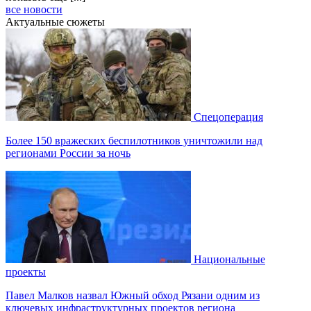
все новости
Актуальные сюжеты
Спецоперация
Более 150 вражеских беспилотников уничтожили над
регионами России за ночь
Национальные
проекты
Павел Малков назвал Южный обход Рязани одним из
ключевых инфраструктурных проектов региона