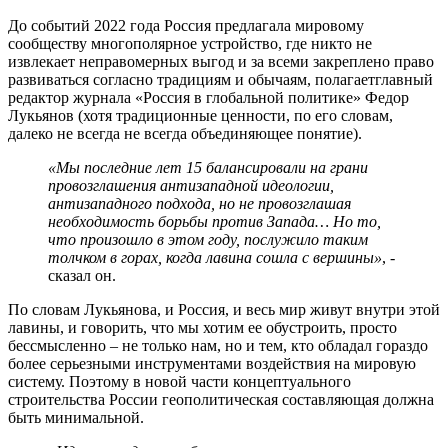
До событий 2022 года Россия предлагала мировому
сообществу многополярное устройство, где никто не
извлекает неправомерных выгод и за всеми закреплено право
развиваться согласно традициям и обычаям, полагаетглавный
редактор журнала «Россия в глобальной политике» Федор
Лукьянов (хотя традиционные ценности, по его словам,
далеко не всегда не всегда объединяющее понятие).
«Мы последние лет 15 балансировали на грани
провозглашения антизападной идеологии,
антизападного подхода, но не провозглашая
необходимость борьбы против Запада… Но то,
что произошло в этом году, послужило таким
толчком в горах, когда лавина сошла с вершины»
, -
сказал он.
По словам Лукьянова, и Россия, и весь мир живут внутри этой
лавины, и говорить, что мы хотим ее обустроить, просто
бессмысленно – не только нам, но и тем, кто обладал гораздо
более серьезными инструментами воздействия на мировую
систему. Поэтому в новой части концептуального
строительства России геополитическая составляющая должна
быть минимальной.