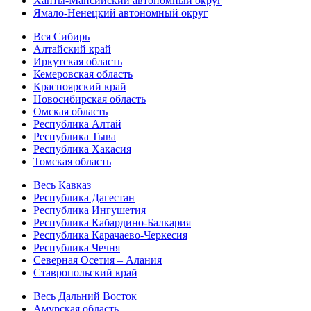
Ханты-Мансийский автономный округ
Ямало-Ненецкий автономный округ
Вся Сибирь
Алтайский край
Иркутская область
Кемеровская область
Красноярский край
Новосибирская область
Омская область
Республика Алтай
Республика Тыва
Республика Хакасия
Томская область
Весь Кавказ
Республика Дагестан
Республика Ингушетия
Республика Кабардино-Балкария
Республика Карачаево-Черкесия
Республика Чечня
Северная Осетия – Алания
Ставропольский край
Весь Дальний Восток
Амурская область