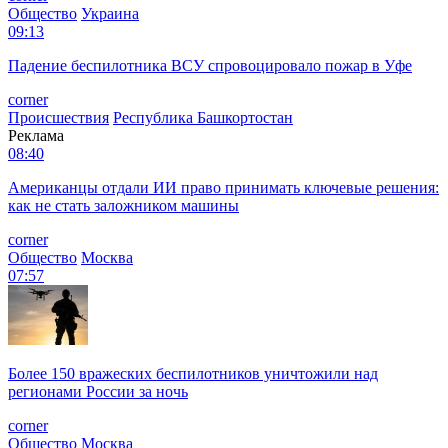
Общество
Украина
09:13
Падение беспилотника ВСУ спровоцировало пожар в Уфе
corner
Происшествия
Республика Башкортостан
Реклама
08:40
Американцы отдали ИИ право принимать ключевые решения:
как не стать заложником машины
corner
Общество
Москва
07:57
Более 150 вражеских беспилотников уничтожили над
регионами России за ночь
corner
Общество
Москва