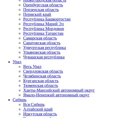
Нижегородская область
Оренбургская область
Пензенская область
Пермский край
Республика Башкортостан
Республика Марий Эл
Республика Мордовия
Республика Татарстан
Самарская область
Саратовская область
Удмуртская республика
Ульяновская область
Чувашская республика
Урал
Весь Урал
Свердловская область
Челябинская область
Курганская область
Тюменская область
Ханты-Мансийский автономный округ
Ямало-Ненецкий автономный округ
Сибирь
Вся Сибирь
Алтайский край
Иркутская область