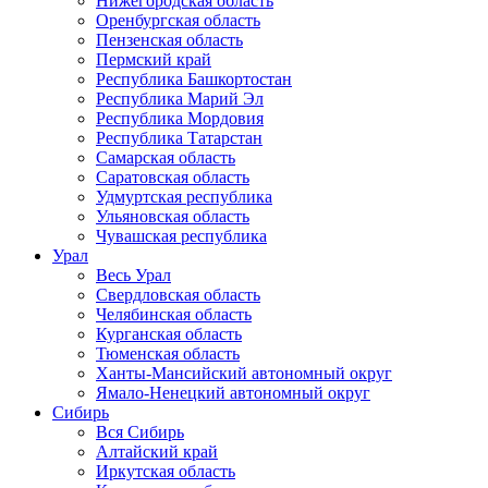
Нижегородская область
Оренбургская область
Пензенская область
Пермский край
Республика Башкортостан
Республика Марий Эл
Республика Мордовия
Республика Татарстан
Самарская область
Саратовская область
Удмуртская республика
Ульяновская область
Чувашская республика
Урал
Весь Урал
Свердловская область
Челябинская область
Курганская область
Тюменская область
Ханты-Мансийский автономный округ
Ямало-Ненецкий автономный округ
Сибирь
Вся Сибирь
Алтайский край
Иркутская область