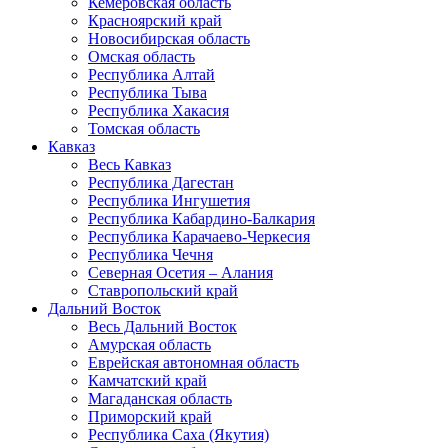
Кемеровская область
Красноярский край
Новосибирская область
Омская область
Республика Алтай
Республика Тыва
Республика Хакасия
Томская область
Кавказ
Весь Кавказ
Республика Дагестан
Республика Ингушетия
Республика Кабардино-Балкария
Республика Карачаево-Черкесия
Республика Чечня
Северная Осетия – Алания
Ставропольский край
Дальний Восток
Весь Дальний Восток
Амурская область
Еврейская автономная область
Камчатский край
Магаданская область
Приморский край
Республика Саха (Якутия)