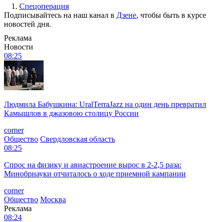
1.
Спецоперация
Подписывайтесь на наш канал в
Дзене
, чтобы быть в курсе
новостей дня.
Реклама
Новости
08:25
Людмила Бабушкина: UralTerraJazz на один день превратил
Камышлов в джазовою столицу России
corner
Общество
Свердловская область
08:25
Спрос на физику и авиастроение вырос в 2-2,5 раза:
Минобрнауки отчиталось о ходе приемной кампании
corner
Общество
Москва
Реклама
08:24