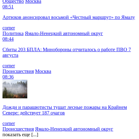
Общество
Москва
08:51
Артюхов анонсировал восьмой «Честный маршрут» по Ямалу
corner
Политика
Ямало-Ненецкий автономный округ
08:44
Сбиты 203 БПЛА: Минобороны отчиталось о работе ПВО 7
августа
corner
Происшествия
Москва
08:36
Дожди и парашютисты тушат лесные пожары на Крайнем
Севере: действует 187 очагов
corner
Происшествия
Ямало-Ненецкий автономный округ
показать еще [...]