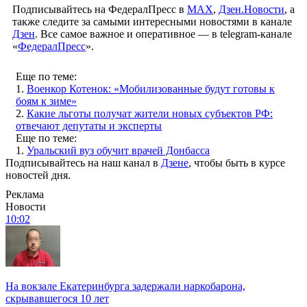
Подписывайтесь на ФедералПресс в
МАХ
,
Дзен.Новости
, а
также следите за самыми интересными новостями в канале
Дзен
. Все самое важное и оперативное — в telegram-канале
«
ФедералПресс
».
Еще по теме:
1.
Военкор Котенок: «Мобилизованные будут готовы к
боям к зиме»
2.
Какие льготы получат жители новых субъектов РФ:
отвечают депутаты и эксперты
Еще по теме:
1.
Уральский вуз обучит врачей Донбасса
Подписывайтесь на наш канал в
Дзене
, чтобы быть в курсе
новостей дня.
Реклама
Новости
10:02
На вокзале Екатеринбурга задержали наркобарона,
скрывавшегося 10 лет