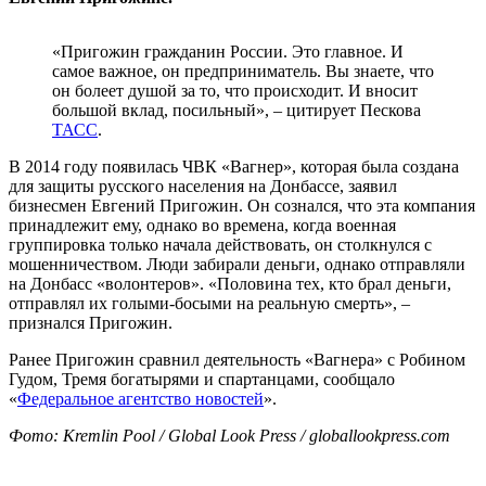
«Пригожин гражданин России. Это главное. И
самое важное, он предприниматель. Вы знаете, что
он болеет душой за то, что происходит. И вносит
большой вклад, посильный», – цитирует Пескова
ТАСС
.
В 2014 году появилась ЧВК «Вагнер», которая была создана
для защиты русского населения на Донбассе, заявил
бизнесмен Евгений Пригожин. Он сознался, что эта компания
принадлежит ему, однако во времена, когда военная
группировка только начала действовать, он столкнулся с
мошенничеством. Люди забирали деньги, однако отправляли
на Донбасс «волонтеров». «Половина тех, кто брал деньги,
отправлял их голыми-бoсыми на реальную смерть», –
признался Пригожин.
Ранее Пригожин сравнил деятельность «Вагнера» с Робином
Гудом, Тремя богатырями и спартанцами, сообщало
«
Федеральное агентство новостей
».
Фото: Kremlin Pool / Global Look Press / globallookpress.com