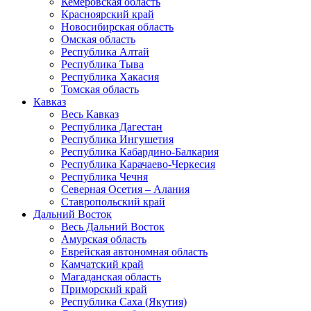
Кемеровская область
Красноярский край
Новосибирская область
Омская область
Республика Алтай
Республика Тыва
Республика Хакасия
Томская область
Кавказ
Весь Кавказ
Республика Дагестан
Республика Ингушетия
Республика Кабардино-Балкария
Республика Карачаево-Черкесия
Республика Чечня
Северная Осетия – Алания
Ставропольский край
Дальний Восток
Весь Дальний Восток
Амурская область
Еврейская автономная область
Камчатский край
Магаданская область
Приморский край
Республика Саха (Якутия)