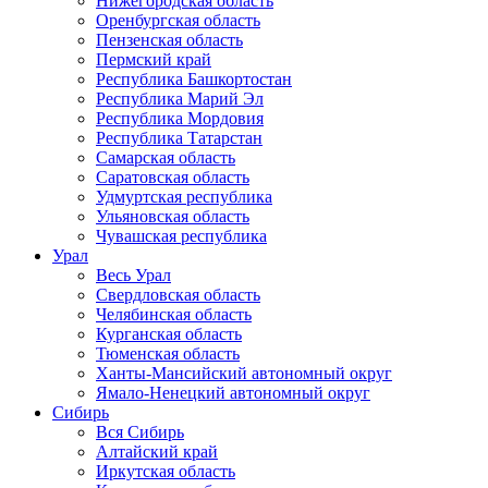
Нижегородская область
Оренбургская область
Пензенская область
Пермский край
Республика Башкортостан
Республика Марий Эл
Республика Мордовия
Республика Татарстан
Самарская область
Саратовская область
Удмуртская республика
Ульяновская область
Чувашская республика
Урал
Весь Урал
Свердловская область
Челябинская область
Курганская область
Тюменская область
Ханты-Мансийский автономный округ
Ямало-Ненецкий автономный округ
Сибирь
Вся Сибирь
Алтайский край
Иркутская область