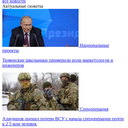
все новости
Актуальные сюжеты
Национальные
проекты
Тюменские школьники примерили роли маркетологов и
инженеров
Спецоперация
Алаудинов оценил потери ВСУ с начала спецоперации почти
в 2,5 млн человек