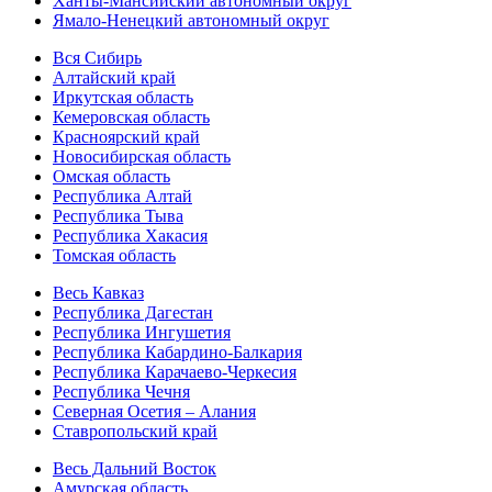
Ханты-Мансийский автономный округ
Ямало-Ненецкий автономный округ
Вся Сибирь
Алтайский край
Иркутская область
Кемеровская область
Красноярский край
Новосибирская область
Омская область
Республика Алтай
Республика Тыва
Республика Хакасия
Томская область
Весь Кавказ
Республика Дагестан
Республика Ингушетия
Республика Кабардино-Балкария
Республика Карачаево-Черкесия
Республика Чечня
Северная Осетия – Алания
Ставропольский край
Весь Дальний Восток
Амурская область