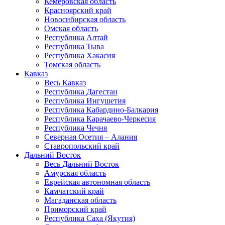
Кемеровская область
Красноярский край
Новосибирская область
Омская область
Республика Алтай
Республика Тыва
Республика Хакасия
Томская область
Кавказ
Весь Кавказ
Республика Дагестан
Республика Ингушетия
Республика Кабардино-Балкария
Республика Карачаево-Черкесия
Республика Чечня
Северная Осетия – Алания
Ставропольский край
Дальний Восток
Весь Дальний Восток
Амурская область
Еврейская автономная область
Камчатский край
Магаданская область
Приморский край
Республика Саха (Якутия)