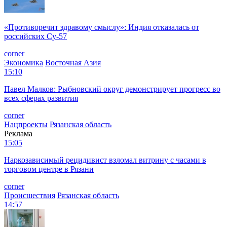
«Противоречит здравому смыслу»: Индия отказалась от
российских Су-57
corner
Экономика
Восточная Азия
15:10
Павел Малков: Рыбновский округ демонстрирует прогресс во
всех сферах развития
corner
Нацпроекты
Рязанская область
Реклама
15:05
Наркозависимый рецидивист взломал витрину с часами в
торговом центре в Рязани
corner
Происшествия
Рязанская область
14:57