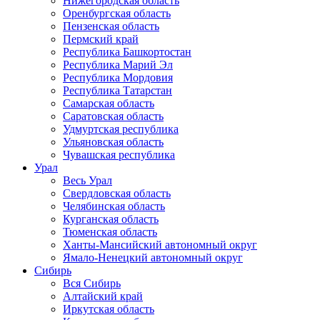
Нижегородская область
Оренбургская область
Пензенская область
Пермский край
Республика Башкортостан
Республика Марий Эл
Республика Мордовия
Республика Татарстан
Самарская область
Саратовская область
Удмуртская республика
Ульяновская область
Чувашская республика
Урал
Весь Урал
Свердловская область
Челябинская область
Курганская область
Тюменская область
Ханты-Мансийский автономный округ
Ямало-Ненецкий автономный округ
Сибирь
Вся Сибирь
Алтайский край
Иркутская область