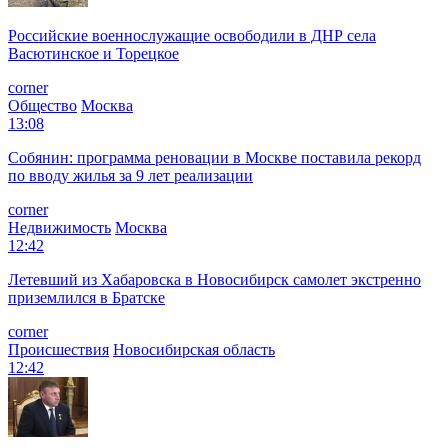
Российские военнослужащие освободили в ДНР села
Васютинское и Торецкое
corner
Общество
Москва
13:08
Собянин: программа реновации в Москве поставила рекорд
по вводу жилья за 9 лет реализации
corner
Недвижимость
Москва
12:42
Летевший из Хабаровска в Новосибирск самолет экстренно
приземлился в Братске
corner
Происшествия
Новосибирская область
12:42