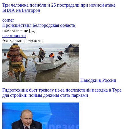
Три человека погибли и 25 пострадали при ночной атаке
БПЛА на Белгород
corner
Происшествия
Белгородская область
показать еще [...]
все новости
Актуальные сюжеты
Паводки в России
Гидротехник бьет тревогу из-за последствий паводка в Туре
для стройки: поймы должны стать парками