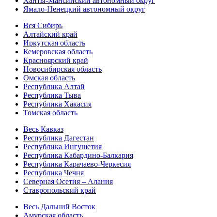
Ханты-Мансийский автономный округ
Ямало-Ненецкий автономный округ
Вся Сибирь
Алтайский край
Иркутская область
Кемеровская область
Красноярский край
Новосибирская область
Омская область
Республика Алтай
Республика Тыва
Республика Хакасия
Томская область
Весь Кавказ
Республика Дагестан
Республика Ингушетия
Республика Кабардино-Балкария
Республика Карачаево-Черкесия
Республика Чечня
Северная Осетия – Алания
Ставропольский край
Весь Дальний Восток
Амурская область