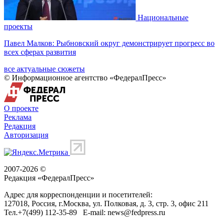
Национальные
проекты
Павел Малков: Рыбновский округ демонстрирует прогресс во
всех сферах развития
все актуальные сюжеты
© Информационное агентство «ФедералПресс»
О проекте
Реклама
Редакция
Авторизация
2007-2026 ©
Редакция «
ФедералПресс
»
Адрес для корреспонденции и посетителей:
127018
, Россия, г.
Москва
,
ул. Полковая, д. 3, стр. 3
, офис 211
Тел.
+7(499) 112-35-89
E-mail:
news@fedpress.ru