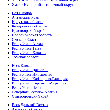
Ханты-Мансийский автономный округ
Ямало-Ненецкий автономный округ
Вся Сибирь
Алтайский край
Иркутская область
Кемеровская область
Красноярский край
Новосибирская область
Омская область
Республика Алтай
Республика Тыва
Республика Хакасия
Томская область
Весь Кавказ
Республика Дагестан
Республика Ингушетия
Республика Кабардино-Балкария
Республика Карачаево-Черкесия
Республика Чечня
Северная Осетия – Алания
Ставропольский край
Весь Дальний Восток
Амурская область