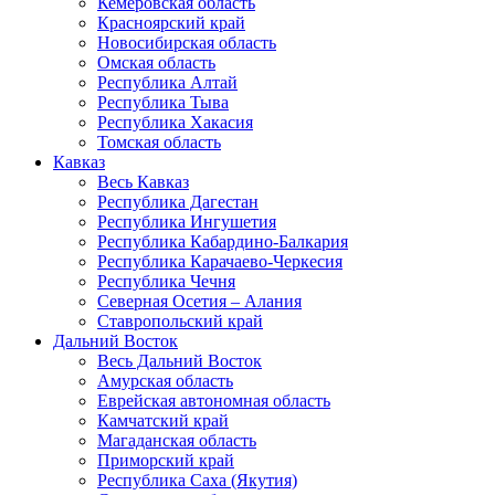
Кемеровская область
Красноярский край
Новосибирская область
Омская область
Республика Алтай
Республика Тыва
Республика Хакасия
Томская область
Кавказ
Весь Кавказ
Республика Дагестан
Республика Ингушетия
Республика Кабардино-Балкария
Республика Карачаево-Черкесия
Республика Чечня
Северная Осетия – Алания
Ставропольский край
Дальний Восток
Весь Дальний Восток
Амурская область
Еврейская автономная область
Камчатский край
Магаданская область
Приморский край
Республика Саха (Якутия)