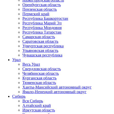
Нижегородская область
Оренбургская область
Пензенская область
Пермский край
Республика Башкортостан
Республика Марий Эл
Республика Мордовия
Республика Татарстан
Самарская область
Саратовская область
Удмуртская республика
Ульяновская область
Чувашская республика
Урал
Весь Урал
Свердловская область
Челябинская область
Курганская область
Тюменская область
Ханты-Мансийский автономный округ
Ямало-Ненецкий автономный округ
Сибирь
Вся Сибирь
Алтайский край
Иркутская область