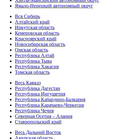
Ханты-Мансийский автономный округ
Ямало-Ненецкий автономный округ
Вся Сибирь
Алтайский край
Иркутская область
Кемеровская область
Красноярский край
Новосибирская область
Омская область
Республика Алтай
Республика Тыва
Республика Хакасия
Томская область
Весь Кавказ
Республика Дагестан
Республика Ингушетия
Республика Кабардино-Балкария
Республика Карачаево-Черкесия
Республика Чечня
Северная Осетия – Алания
Ставропольский край
Весь Дальний Восток
Амурская область