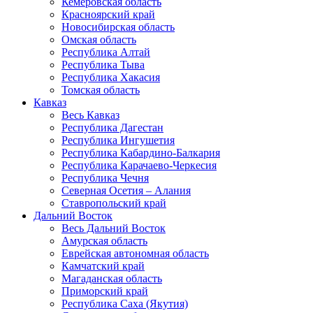
Кемеровская область
Красноярский край
Новосибирская область
Омская область
Республика Алтай
Республика Тыва
Республика Хакасия
Томская область
Кавказ
Весь Кавказ
Республика Дагестан
Республика Ингушетия
Республика Кабардино-Балкария
Республика Карачаево-Черкесия
Республика Чечня
Северная Осетия – Алания
Ставропольский край
Дальний Восток
Весь Дальний Восток
Амурская область
Еврейская автономная область
Камчатский край
Магаданская область
Приморский край
Республика Саха (Якутия)