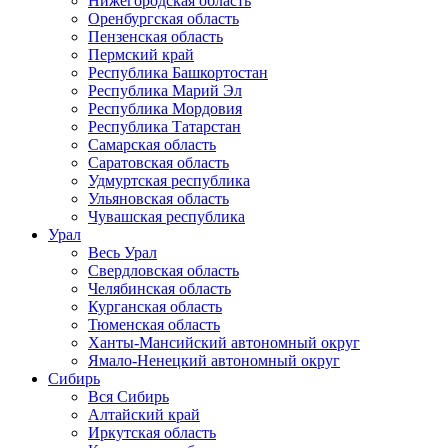
Нижегородская область
Оренбургская область
Пензенская область
Пермский край
Республика Башкортостан
Республика Марий Эл
Республика Мордовия
Республика Татарстан
Самарская область
Саратовская область
Удмуртская республика
Ульяновская область
Чувашская республика
Урал
Весь Урал
Свердловская область
Челябинская область
Курганская область
Тюменская область
Ханты-Мансийский автономный округ
Ямало-Ненецкий автономный округ
Сибирь
Вся Сибирь
Алтайский край
Иркутская область