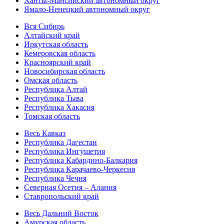
Ханты-Мансийский автономный округ
Ямало-Ненецкий автономный округ
Вся Сибирь
Алтайский край
Иркутская область
Кемеровская область
Красноярский край
Новосибирская область
Омская область
Республика Алтай
Республика Тыва
Республика Хакасия
Томская область
Весь Кавказ
Республика Дагестан
Республика Ингушетия
Республика Кабардино-Балкария
Республика Карачаево-Черкесия
Республика Чечня
Северная Осетия – Алания
Ставропольский край
Весь Дальний Восток
Амурская область