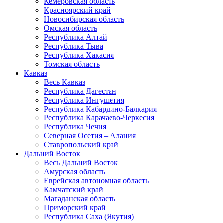
Кемеровская область
Красноярский край
Новосибирская область
Омская область
Республика Алтай
Республика Тыва
Республика Хакасия
Томская область
Кавказ
Весь Кавказ
Республика Дагестан
Республика Ингушетия
Республика Кабардино-Балкария
Республика Карачаево-Черкесия
Республика Чечня
Северная Осетия – Алания
Ставропольский край
Дальний Восток
Весь Дальний Восток
Амурская область
Еврейская автономная область
Камчатский край
Магаданская область
Приморский край
Республика Саха (Якутия)