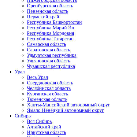
Нижегородская область
Оренбургская область
Пензенская область
Пермский край
Республика Башкортостан
Республика Марий Эл
Республика Мордовия
Республика Татарстан
Самарская область
Саратовская область
Удмуртская республика
Ульяновская область
Чувашская республика
Урал
Весь Урал
Свердловская область
Челябинская область
Курганская область
Тюменская область
Ханты-Мансийский автономный округ
Ямало-Ненецкий автономный округ
Сибирь
Вся Сибирь
Алтайский край
Иркутская область