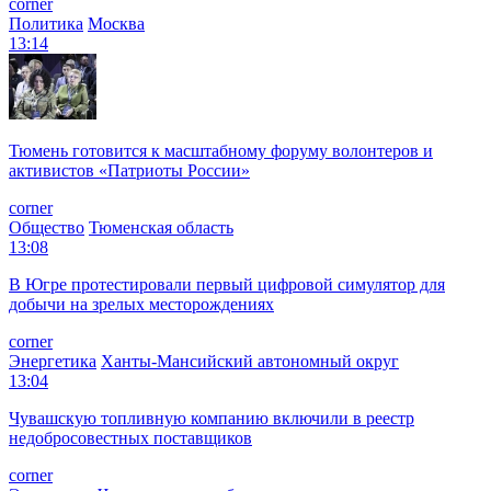
corner
Политика
Москва
13:14
Тюмень готовится к масштабному форуму волонтеров и
активистов «Патриоты России»
corner
Общество
Тюменская область
13:08
В Югре протестировали первый цифровой симулятор для
добычи на зрелых месторождениях
corner
Энергетика
Ханты-Мансийский автономный округ
13:04
Чувашскую топливную компанию включили в реестр
недобросовестных поставщиков
corner