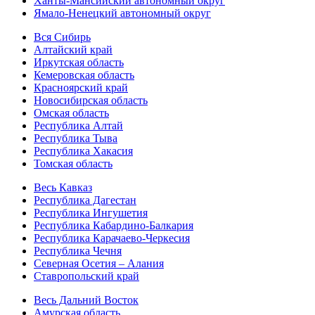
Ханты-Мансийский автономный округ
Ямало-Ненецкий автономный округ
Вся Сибирь
Алтайский край
Иркутская область
Кемеровская область
Красноярский край
Новосибирская область
Омская область
Республика Алтай
Республика Тыва
Республика Хакасия
Томская область
Весь Кавказ
Республика Дагестан
Республика Ингушетия
Республика Кабардино-Балкария
Республика Карачаево-Черкесия
Республика Чечня
Северная Осетия – Алания
Ставропольский край
Весь Дальний Восток
Амурская область