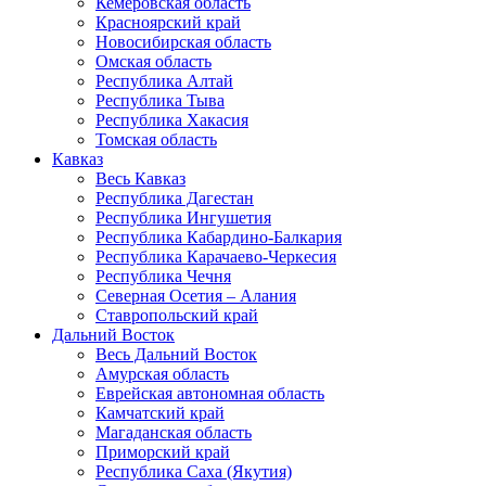
Кемеровская область
Красноярский край
Новосибирская область
Омская область
Республика Алтай
Республика Тыва
Республика Хакасия
Томская область
Кавказ
Весь Кавказ
Республика Дагестан
Республика Ингушетия
Республика Кабардино-Балкария
Республика Карачаево-Черкесия
Республика Чечня
Северная Осетия – Алания
Ставропольский край
Дальний Восток
Весь Дальний Восток
Амурская область
Еврейская автономная область
Камчатский край
Магаданская область
Приморский край
Республика Саха (Якутия)