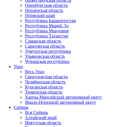
Нижегородская область
Оренбургская область
Пензенская область
Пермский край
Республика Башкортостан
Республика Марий Эл
Республика Мордовия
Республика Татарстан
Самарская область
Саратовская область
Удмуртская республика
Ульяновская область
Чувашская республика
Урал
Весь Урал
Свердловская область
Челябинская область
Курганская область
Тюменская область
Ханты-Мансийский автономный округ
Ямало-Ненецкий автономный округ
Сибирь
Вся Сибирь
Алтайский край
Иркутская область