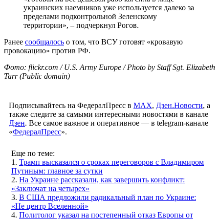
украинских наемников уже используется далеко за
пределами подконтрольной Зеленскому
территории», – подчеркнул Рогов.
Ранее
сообщалось
о том, что ВСУ готовят «кровавую
провокацию» против РФ.
Фото: flickr.com / U.S. Army Europe / Photo by Staff Sgt. Elizabeth
Tarr (Public domain)
Подписывайтесь на ФедералПресс в
МАХ
,
Дзен.Новости
, а
также следите за самыми интересными новостями в канале
Дзен
. Все самое важное и оперативное — в telegram-канале
«
ФедералПресс
».
Еще по теме:
1.
Трамп высказался о сроках переговоров с Владимиром
Путиным: главное за сутки
2.
На Украине рассказали, как завершить конфликт:
«Заключат на четырех»
3.
В США предложили радикальный план по Украине:
«Не центр Вселенной»
4.
Политолог указал на постепенный отказ Европы от