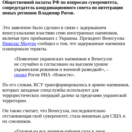
Общественной палаты РФ по вопросам суверенитета,
сопредседатель координационного совета по интеграции
новых регионов Владимир Рогов.
Это заявление было сделано в связи с задержанием
венесуэльскими властями семи иностранных наемников,
включая трех прибывших с Украины. Президент Венесуэлы
Николас Мадуро
сообщил о том, что задержанные наемники
планировали теракты.
«Появление украинских наемников в Венесуэле
не случайно и согласовано на высоком уровне
украинским режимом и военной разведкой», –
сказал
Рогов РИА «Новости».
По его словам, ВСУ трансформировались в армию наемников,
которых западные спецслужбы используют для
террористических операций далеко за пределами украинской
территории.
Он также считает, что Венесуэла, последовательно
отстаивающая свой суверенитет, стала мишенью для США и
их союзников.
«Готовая на все дешевая рабочая сила в лице