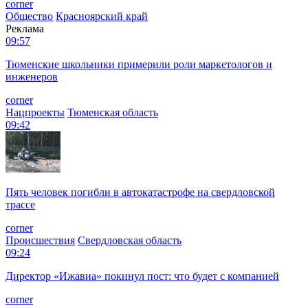
corner
Общество
Красноярский край
Реклама
09:57
Тюменские школьники примерили роли маркетологов и
инженеров
corner
Нацпроекты
Тюменская область
09:42
Пять человек погибли в автокатастрофе на свердловской
трассе
corner
Происшествия
Свердловская область
09:24
Директор «Ижавиа» покинул пост: что будет с компанией
corner