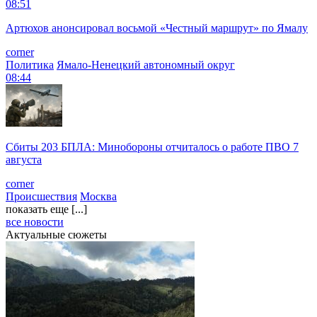
08:51
Артюхов анонсировал восьмой «Честный маршрут» по Ямалу
corner
Политика
Ямало-Ненецкий автономный округ
08:44
Сбиты 203 БПЛА: Минобороны отчиталось о работе ПВО 7
августа
corner
Происшествия
Москва
показать еще [...]
все новости
Актуальные сюжеты