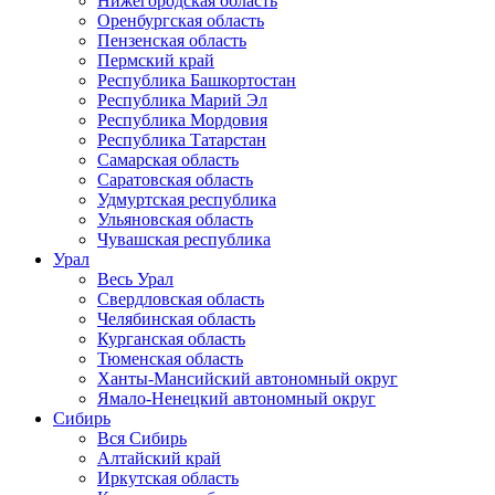
Нижегородская область
Оренбургская область
Пензенская область
Пермский край
Республика Башкортостан
Республика Марий Эл
Республика Мордовия
Республика Татарстан
Самарская область
Саратовская область
Удмуртская республика
Ульяновская область
Чувашская республика
Урал
Весь Урал
Свердловская область
Челябинская область
Курганская область
Тюменская область
Ханты-Мансийский автономный округ
Ямало-Ненецкий автономный округ
Сибирь
Вся Сибирь
Алтайский край
Иркутская область