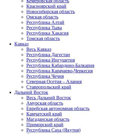
Кемеровская область
Красноярский край
Новосибирская область
Омская область
Республика Алтай
Республика Тыва
Республика Хакасия
Томская область
Кавказ
Весь Кавказ
Республика Дагестан
Республика Ингушетия
Республика Кабардино-Балкария
Республика Карачаево-Черкесия
Республика Чечня
Северная Осетия – Алания
Ставропольский край
Дальний Восток
Весь Дальний Восток
Амурская область
Еврейская автономная область
Камчатский край
Магаданская область
Приморский край
Республика Саха (Якутия)