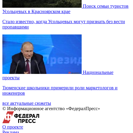
Поиск семьи туристов
Усольцевых в Красноярском крае
Стало известно, когда Усольцевых могут признать без вести
пропавшими
Национальные
проекты
Тюменские школьники примерили роли маркетологов и
инженеров
все актуальные сюжеты
© Информационное агентство «ФедералПресс»
О проекте
Реклама