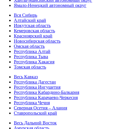
Ханты-Мансийский автономный округ
Ямало-Ненецкий автономный округ
Вся Сибирь
Алтайский край
Иркутская область
Кемеровская область
Красноярский край
Новосибирская область
Омская область
Республика Алтай
Республика Тыва
Республика Хакасия
Томская область
Весь Кавказ
Республика Дагестан
Республика Ингушетия
Республика Кабардино-Балкария
Республика Карачаево-Черкесия
Республика Чечня
Северная Осетия – Алания
Ставропольский край
Весь Дальний Восток
Амурская область