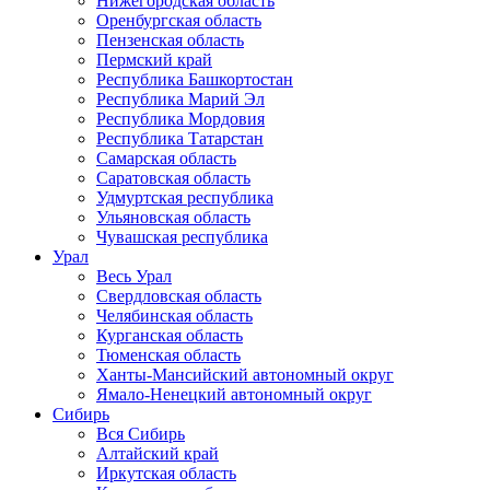
Нижегородская область
Оренбургская область
Пензенская область
Пермский край
Республика Башкортостан
Республика Марий Эл
Республика Мордовия
Республика Татарстан
Самарская область
Саратовская область
Удмуртская республика
Ульяновская область
Чувашская республика
Урал
Весь Урал
Свердловская область
Челябинская область
Курганская область
Тюменская область
Ханты-Мансийский автономный округ
Ямало-Ненецкий автономный округ
Сибирь
Вся Сибирь
Алтайский край
Иркутская область