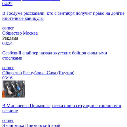
04:25
В Госдуме рассказали, кто с сентября получит право на долгие
ипотечные каникулы
corner
Общество
Москва
Реклама
03:54
Сербский снайпер назвал якутских бойцов сильными
стрелками
corner
Общество
Республика Саха (Якутия)
03:16
В Минэнерго Приморья рассказали о ситуации с топливом в
регионе
corner
Экономика
Приморский край