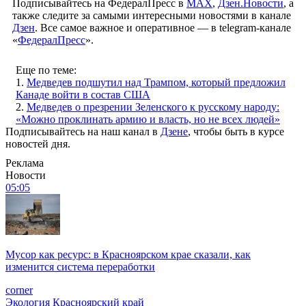
Подписывайтесь на ФедералПресс в
МАХ
,
Дзен.Новости
, а
также следите за самыми интересными новостями в канале
Дзен
. Все самое важное и оперативное — в telegram-канале
«
ФедералПресс
».
Еще по теме:
1.
Медведев подшутил над Трампом, который предложил
Канаде войти в состав США
2.
Медведев о презрении Зеленского к русскому народу:
«Можно проклинать армию и власть, но не всех людей»
Подписывайтесь на наш канал в
Дзене
, чтобы быть в курсе
новостей дня.
Реклама
Новости
05:05
Мусор как ресурс: в Красноярском крае сказали, как
изменится система переработки
corner
Экология
Красноярский край