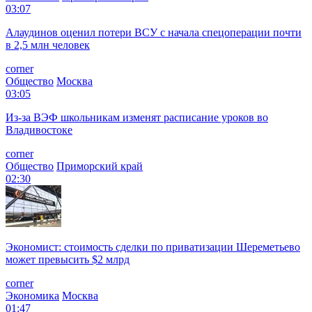
03:07
Алаудинов оценил потери ВСУ с начала спецоперации почти
в 2,5 млн человек
corner
Общество
Москва
03:05
Из-за ВЭФ школьникам изменят расписание уроков во
Владивостоке
corner
Общество
Приморский край
02:30
Экономист: стоимость сделки по приватизации Шереметьево
может превысить $2 млрд
corner
Экономика
Москва
01:47