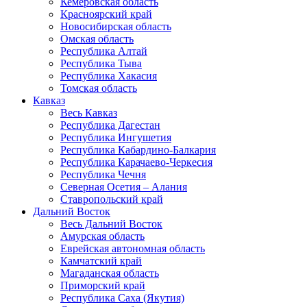
Кемеровская область
Красноярский край
Новосибирская область
Омская область
Республика Алтай
Республика Тыва
Республика Хакасия
Томская область
Кавказ
Весь Кавказ
Республика Дагестан
Республика Ингушетия
Республика Кабардино-Балкария
Республика Карачаево-Черкесия
Республика Чечня
Северная Осетия – Алания
Ставропольский край
Дальний Восток
Весь Дальний Восток
Амурская область
Еврейская автономная область
Камчатский край
Магаданская область
Приморский край
Республика Саха (Якутия)