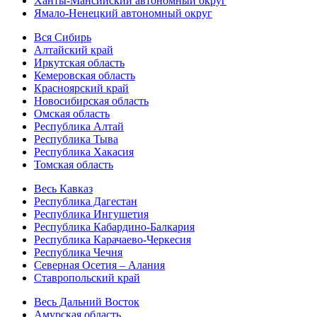
Ханты-Мансийский автономный округ
Ямало-Ненецкий автономный округ
Вся Сибирь
Алтайский край
Иркутская область
Кемеровская область
Красноярский край
Новосибирская область
Омская область
Республика Алтай
Республика Тыва
Республика Хакасия
Томская область
Весь Кавказ
Республика Дагестан
Республика Ингушетия
Республика Кабардино-Балкария
Республика Карачаево-Черкесия
Республика Чечня
Северная Осетия – Алания
Ставропольский край
Весь Дальний Восток
Амурская область