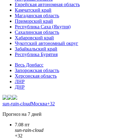
Еврейская автономная область
Камчатский край
Магаданская область
Приморский край
Республика Саха (Якутия)
Сахалинская область
Хабаровский край
Чукотский автономный округ
Забайкальский край
Республика Бурятия
Весь Донбасс
Запорожская область
Херсонская область
ЛНР
ДНР
sun-rain-cloud
Москва
+32
Прогноз на 7 дней
7.08 пт
sun-rain-cloud
+32