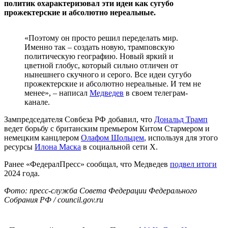
политик охарактеризовал эти идеи как сугубо
прожектерские и абсолютно нереальные.
«Поэтому он просто решил переделать мир.
Именно так – создать новую, трамповскую
политическую географию. Новый яркий и
цветной глобус, который сильно отличен от
нынешнего скучного и серого. Все идеи сугубо
прожектерские и абсолютно нереальные. И тем не
менее», – написал
Медведев
в своем телеграм-
канале.
Зампредседателя Совбеза РФ добавил, что
Дональд Трамп
ведет борьбу с британским премьером Китом Стармером и
немецким канцлером
Олафом Шольцем
, используя для этого
ресурсы
Илона Маска
в социальной сети Х.
Ранее «ФедералПресс» сообщал, что Медведев
подвел итоги
2024 года.
Фото: пресс-служба Совета Федерации Федерального
Собрания РФ / council.gov.ru