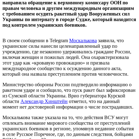
направила обращение к верховному комиссару ООН по
правам человека и другим международным организациям
с требованием осудить ракетный удар Вооруженных сил
Украины по интернату в городе Судже, который находится
под контролем украинских боевиков.
В своем сообщении в Telegram
Москалькова
заявила, что
украинские силы нанесли целенаправленный удар по
учреждению, где незаконно удерживались граждане России,
включая женщин и пожилых людей. Она охарактеризовала
этот удар как «кровавую провокацию» и призвала
международное сообщество к осуждению данного акта,
который она назвала преступлением против человечности.
Министерство обороны России подтвердило информацию о
ракетном ударе и сообщило, что пуск ракет был зафиксирован
из Сумской области Украины. Врио губернатора Курской
области
Александр Хинштейн
отметил, что на данный
момент нет достоверной информации о числе пострадавших.
Москалькова также указала на то, что действия ВСУ могут
отвлекать внимание мирового сообщества от преступлений
украинских боевиков в регионе, упомянув недавние события
в селе Русское Поречное, где, по данным следствия, бойцами