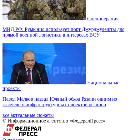
Спецоперация
МИД РФ: Румыния использует порт Джурджулешты для
прямой военной логистики в интересах ВСУ
Национальные
проекты
Павел Малков назвал Южный обход Рязани одним из
ключевых инфраструктурных проектов региона
все актуальные сюжеты
© Информационное агентство «ФедералПресс»