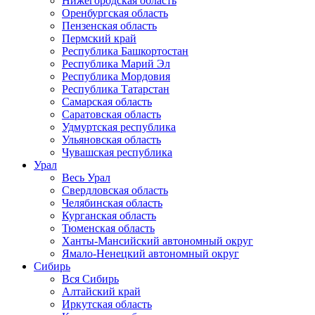
Нижегородская область
Оренбургская область
Пензенская область
Пермский край
Республика Башкортостан
Республика Марий Эл
Республика Мордовия
Республика Татарстан
Самарская область
Саратовская область
Удмуртская республика
Ульяновская область
Чувашская республика
Урал
Весь Урал
Свердловская область
Челябинская область
Курганская область
Тюменская область
Ханты-Мансийский автономный округ
Ямало-Ненецкий автономный округ
Сибирь
Вся Сибирь
Алтайский край
Иркутская область