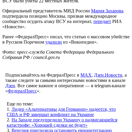
ВСУ были убиты 22 местных жителя.
Официальный представитель МИД России
Мария Захарова
подтвердила позицию Москвы, призвав международное
сообщество осудить атаку ВСУ на интернат,
передает
РИА
«Новости».
Ранее «ФедералПресс» писал, что статью о массовом убийстве
в Русском Поречном
удалили
из «Википедии».
Фото: пресс-служба Совета Федерации Федерального
Собрания РФ / council.gov.ru
Подписывайтесь на ФедералПресс в
МАХ
,
Дзен.Новости
, а
также следите за самыми интересными новостями в канале
Дзен
. Все самое важное и оперативное — в telegram-канале
«
ФедералПресс
».
Еще по теме:
1.
Лидер «Альтернативы для Германии» надеется, что
США и РФ завершат конфликт на Украине
2.
На Западе предупредили Украину о надвигающейся
катастрофе: «Хорошей сделки не будет»
3.
Венгрия пригрозила остановить евроинтеграцию