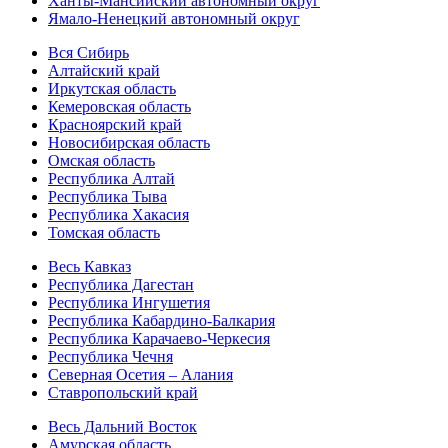
Ханты-Мансийский автономный округ
Ямало-Ненецкий автономный округ
Вся Сибирь
Алтайский край
Иркутская область
Кемеровская область
Красноярский край
Новосибирская область
Омская область
Республика Алтай
Республика Тыва
Республика Хакасия
Томская область
Весь Кавказ
Республика Дагестан
Республика Ингушетия
Республика Кабардино-Балкария
Республика Карачаево-Черкесия
Республика Чечня
Северная Осетия – Алания
Ставропольский край
Весь Дальний Восток
Амурская область