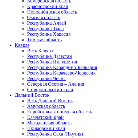
Кемеровская область
Красноярский край
Новосибирская область
Омская область
Республика Алтай
Республика Тыва
Республика Хакасия
Томская область
Кавказ
Весь Кавказ
Республика Дагестан
Республика Ингушетия
Республика Кабардино-Балкария
Республика Карачаево-Черкесия
Республика Чечня
Северная Осетия – Алания
Ставропольский край
Дальний Восток
Весь Дальний Восток
Амурская область
Еврейская автономная область
Камчатский край
Магаданская область
Приморский край
Республика Саха (Якутия)