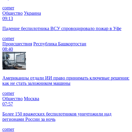
corner
Общество
Украина
09:13
Падение беспилотника ВСУ спровоцировало пожар в Уфе
corner
Происшествия
Республика Башкортостан
08:40
Американцы отдали ИИ право принимать ключевые решения:
как не стать заложником машины
corner
Общество
Москва
07:57
Более 150 вражеских беспилотников уничтожили над
регионами России за ночь
corner