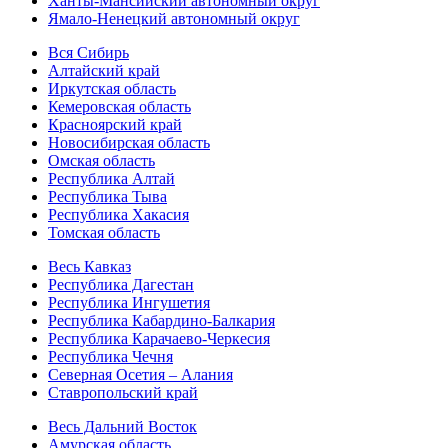
Ханты-Мансийский автономный округ
Ямало-Ненецкий автономный округ
Вся Сибирь
Алтайский край
Иркутская область
Кемеровская область
Красноярский край
Новосибирская область
Омская область
Республика Алтай
Республика Тыва
Республика Хакасия
Томская область
Весь Кавказ
Республика Дагестан
Республика Ингушетия
Республика Кабардино-Балкария
Республика Карачаево-Черкесия
Республика Чечня
Северная Осетия – Алания
Ставропольский край
Весь Дальний Восток
Амурская область