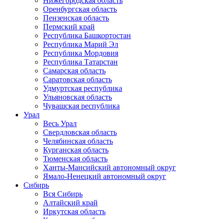
Нижегородская область
Оренбургская область
Пензенская область
Пермский край
Республика Башкортостан
Республика Марий Эл
Республика Мордовия
Республика Татарстан
Самарская область
Саратовская область
Удмуртская республика
Ульяновская область
Чувашская республика
Урал
Весь Урал
Свердловская область
Челябинская область
Курганская область
Тюменская область
Ханты-Мансийский автономный округ
Ямало-Ненецкий автономный округ
Сибирь
Вся Сибирь
Алтайский край
Иркутская область