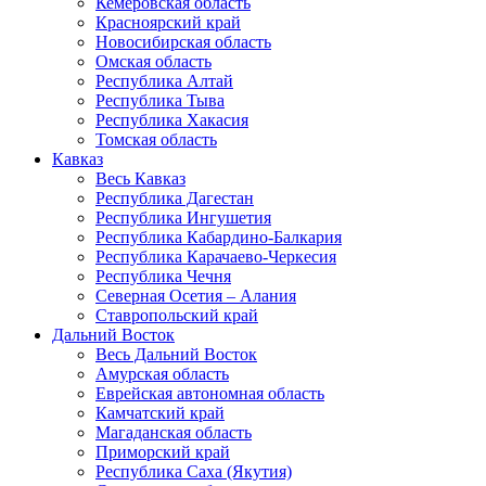
Кемеровская область
Красноярский край
Новосибирская область
Омская область
Республика Алтай
Республика Тыва
Республика Хакасия
Томская область
Кавказ
Весь Кавказ
Республика Дагестан
Республика Ингушетия
Республика Кабардино-Балкария
Республика Карачаево-Черкесия
Республика Чечня
Северная Осетия – Алания
Ставропольский край
Дальний Восток
Весь Дальний Восток
Амурская область
Еврейская автономная область
Камчатский край
Магаданская область
Приморский край
Республика Саха (Якутия)