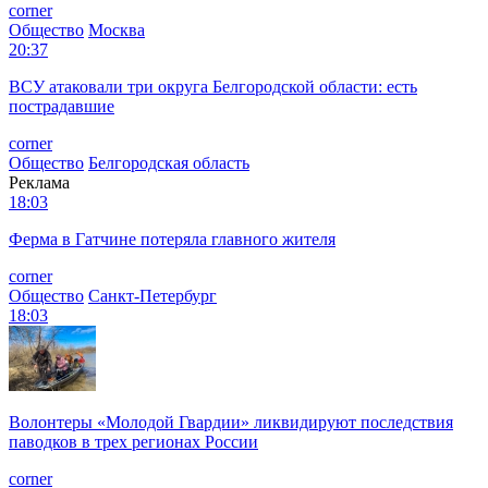
corner
Общество
Москва
20:37
ВСУ атаковали три округа Белгородской области: есть
пострадавшие
corner
Общество
Белгородская область
Реклама
18:03
Ферма в Гатчине потеряла главного жителя
corner
Общество
Санкт-Петербург
18:03
Волонтеры «Молодой Гвардии» ликвидируют последствия
паводков в трех регионах России
corner