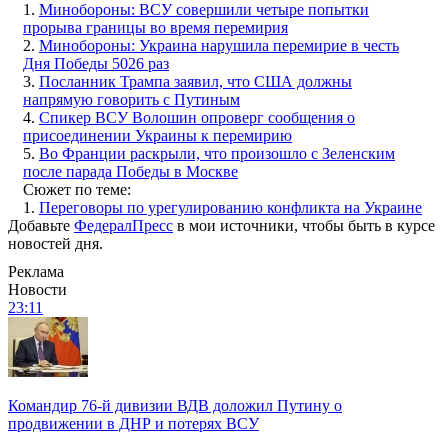
1.
Минобороны: ВСУ совершили четыре попытки
прорыва границы во время перемирия
2.
Минобороны: Украина нарушила перемирие в честь
Дня Победы 5026 раз
3.
Посланник Трампа заявил, что США должны
напрямую говорить с Путиным
4.
Спикер ВСУ Волошин опроверг сообщения о
присоединении Украины к перемирию
5.
Во Франции раскрыли, что произошло с Зеленским
после парада Победы в Москве
Сюжет по теме:
1.
Переговоры по урегулированию конфликта на Украине
Добавьте
ФедералПресс
в мои источники, чтобы быть в курсе
новостей дня.
Реклама
Новости
23:11
Командир 76-й дивизии ВДВ доложил Путину о
продвижении в ДНР и потерях ВСУ