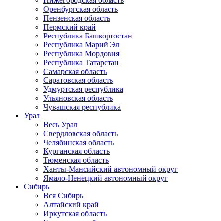
Нижегородская область
Оренбургская область
Пензенская область
Пермский край
Республика Башкортостан
Республика Марий Эл
Республика Мордовия
Республика Татарстан
Самарская область
Саратовская область
Удмуртская республика
Ульяновская область
Чувашская республика
Урал
Весь Урал
Свердловская область
Челябинская область
Курганская область
Тюменская область
Ханты-Мансийский автономный округ
Ямало-Ненецкий автономный округ
Сибирь
Вся Сибирь
Алтайский край
Иркутская область