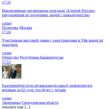
17:33
Инклюзивные организации передали «Единой России»
предложения по поддержке людей с инвалидностью
corner
Политика
Москва
17:24
Участникам массовой драки с иностранцами в Уфе вынесли
приговор
corner
Общество
Республика Башкортостан
17:12
Екатеринбургскую музыкальную школу ремонтируют
впервые за 62 года: что будет с детьми
corner
Экономика
Свердловская область
показать еще [...]