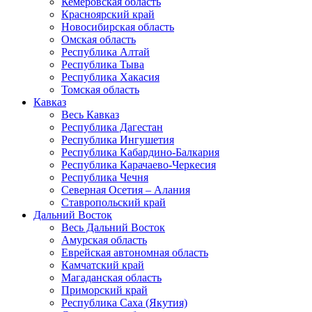
Кемеровская область
Красноярский край
Новосибирская область
Омская область
Республика Алтай
Республика Тыва
Республика Хакасия
Томская область
Кавказ
Весь Кавказ
Республика Дагестан
Республика Ингушетия
Республика Кабардино-Балкария
Республика Карачаево-Черкесия
Республика Чечня
Северная Осетия – Алания
Ставропольский край
Дальний Восток
Весь Дальний Восток
Амурская область
Еврейская автономная область
Камчатский край
Магаданская область
Приморский край
Республика Саха (Якутия)