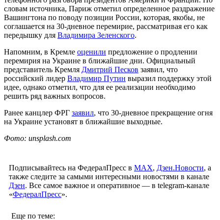
словам источника, Париж отметил определенное раздражение
Вашингтона по поводу позиции России, которая, якобы, не
соглашается на 30-дневное перемирие, рассматривая его как
передышку для
Владимира Зеленского
.
Напомним, в Кремле
оценили
предложение о продлении
перемирия на Украине в ближайшие дни. Официальный
представитель Кремля
Дмитрий Песков
заявил, что
российский лидер
Владимир Путин
выразил поддержку этой
идее, однако отметил, что для ее реализации необходимо
решить ряд важных вопросов.
Ранее канцлер ФРГ
заявил
, что 30-дневное прекращение огня
на Украине установят в ближайшие выходные.
Фото: unsplash.com
Подписывайтесь на ФедералПресс в
МАХ
,
Дзен.Новости
, а
также следите за самыми интересными новостями в канале
Дзен
. Все самое важное и оперативное — в telegram-канале
«
ФедералПресс
».
Еще по теме: