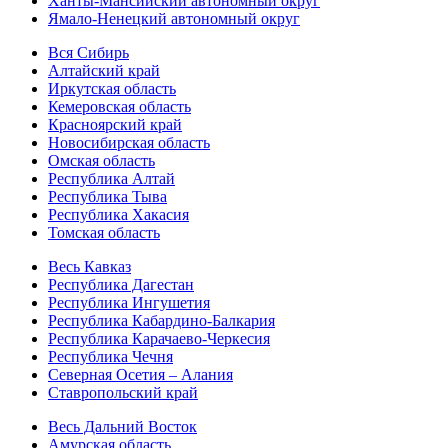
Ханты-Мансийский автономный округ
Ямало-Ненецкий автономный округ
Вся Сибирь
Алтайский край
Иркутская область
Кемеровская область
Красноярский край
Новосибирская область
Омская область
Республика Алтай
Республика Тыва
Республика Хакасия
Томская область
Весь Кавказ
Республика Дагестан
Республика Ингушетия
Республика Кабардино-Балкария
Республика Карачаево-Черкесия
Республика Чечня
Северная Осетия – Алания
Ставропольский край
Весь Дальний Восток
Амурская область