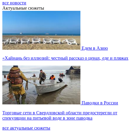
все новости
Актуальные сюжеты
Едем в Азию
«Хайнань без иллюзий: честный рассказ о ценах, еде и пляжах
Паводки в России
Торговые сети в Свердловской области предостерегли от
спекуляции на питьевой воде в зоне паводка
все актуальные сюжеты