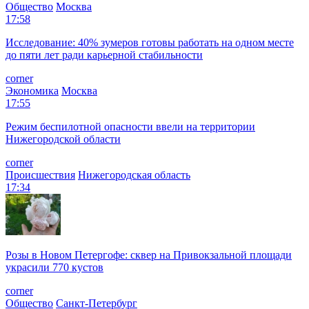
Общество
Москва
17:58
Исследование: 40% зумеров готовы работать на одном месте
до пяти лет ради карьерной стабильности
corner
Экономика
Москва
17:55
Режим беспилотной опасности ввели на территории
Нижегородской области
corner
Происшествия
Нижегородская область
17:34
Розы в Новом Петергофе: сквер на Привокзальной площади
украсили 770 кустов
corner
Общество
Санкт-Петербург