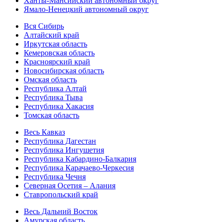
Ханты-Мансийский автономный округ
Ямало-Ненецкий автономный округ
Вся Сибирь
Алтайский край
Иркутская область
Кемеровская область
Красноярский край
Новосибирская область
Омская область
Республика Алтай
Республика Тыва
Республика Хакасия
Томская область
Весь Кавказ
Республика Дагестан
Республика Ингушетия
Республика Кабардино-Балкария
Республика Карачаево-Черкесия
Республика Чечня
Северная Осетия – Алания
Ставропольский край
Весь Дальний Восток
Амурская область