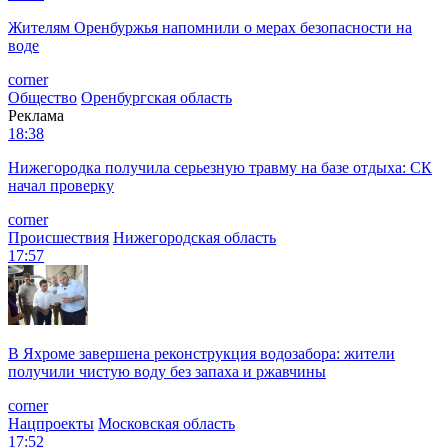
Жителям Оренбуржья напомнили о мерах безопасности на
воде
corner
Общество
Оренбургская область
Реклама
18:38
Нижегородка получила серьезную травму на базе отдыха: СК
начал проверку
corner
Происшествия
Нижегородская область
17:57
В Яхроме завершена реконструкция водозабора: жители
получили чистую воду без запаха и ржавчины
corner
Нацпроекты
Московская область
17:52