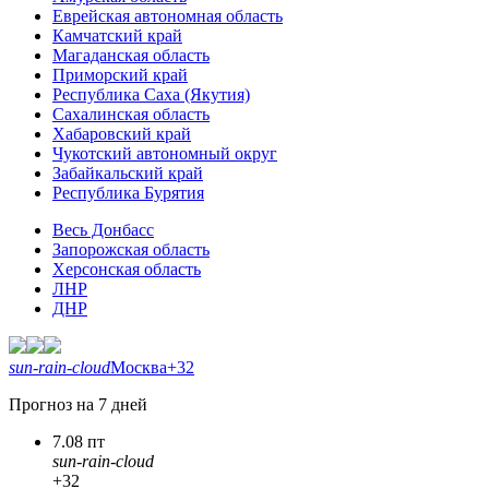
Еврейская автономная область
Камчатский край
Магаданская область
Приморский край
Республика Саха (Якутия)
Сахалинская область
Хабаровский край
Чукотский автономный округ
Забайкальский край
Республика Бурятия
Весь Донбасс
Запорожская область
Херсонская область
ЛНР
ДНР
sun-rain-cloud
Москва
+32
Прогноз на 7 дней
7.08 пт
sun-rain-cloud
+32