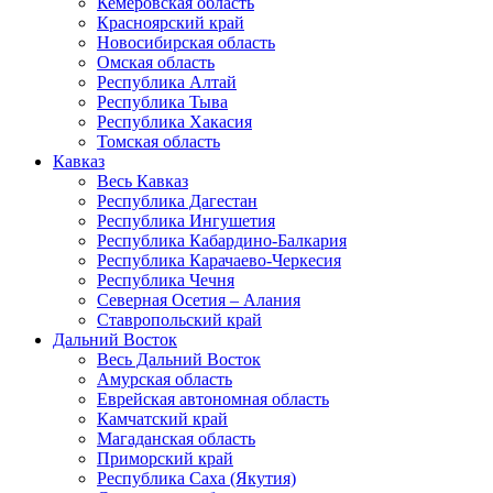
Кемеровская область
Красноярский край
Новосибирская область
Омская область
Республика Алтай
Республика Тыва
Республика Хакасия
Томская область
Кавказ
Весь Кавказ
Республика Дагестан
Республика Ингушетия
Республика Кабардино-Балкария
Республика Карачаево-Черкесия
Республика Чечня
Северная Осетия – Алания
Ставропольский край
Дальний Восток
Весь Дальний Восток
Амурская область
Еврейская автономная область
Камчатский край
Магаданская область
Приморский край
Республика Саха (Якутия)