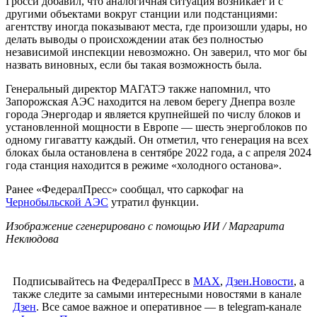
Гросси добавил, что аналогичная ситуация возникает и с
другими объектами вокруг станции или подстанциями:
агентству иногда показывают места, где произошли удары, но
делать выводы о происхождении атак без полностью
независимой инспекции невозможно. Он заверил, что мог бы
назвать виновных, если бы такая возможность была.
Генеральный директор МАГАТЭ также напомнил, что
Запорожская АЭС находится на левом берегу Днепра возле
города Энергодар и является крупнейшей по числу блоков и
установленной мощности в Европе — шесть энергоблоков по
одному гигаватту каждый. Он отметил, что генерация на всех
блоках была остановлена в сентябре 2022 года, а с апреля 2024
года станция находится в режиме «холодного останова».
Ранее «ФедералПресс» сообщал, что саркофаг на
Чернобыльской АЭС
утратил функции.
Изображение сгенерировано с помощью ИИ / Маргарита
Неклюдова
Подписывайтесь на ФедералПресс в
МАХ
,
Дзен.Новости
, а
также следите за самыми интересными новостями в канале
Дзен
. Все самое важное и оперативное — в telegram-канале