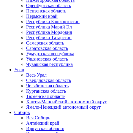
Нижегородская область
Оренбургская область
Пензенская область
Пермский край
Республика Башкортостан
Республика Марий Эл
Республика Мордовия
Республика Татарстан
Самарская область
Саратовская область
Удмуртская республика
Ульяновская область
Чувашская республика
Урал
Весь Урал
Свердловская область
Челябинская область
Курганская область
Тюменская область
Ханты-Мансийский автономный округ
Ямало-Ненецкий автономный округ
Сибирь
Вся Сибирь
Алтайский край
Иркутская область