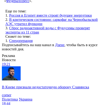
«
ФедералПресс
».
Еще по теме:
1.
Россия и Египет вместе строят будущее энергетики
2.
В критическом состоянии: саркофаг на Чернобыльской
АЭС утратил функции
3.
Сброс радиоактивной воды с Фукусимы проверят
эксперты из 11 стран
Сюжет по теме:
1.
Спецоперация
Подписывайтесь на наш канал в
Дзене
, чтобы быть в курсе
новостей дня.
Реклама
Новости
19:21
В Киеве признали недостаточную оборону Славянска
corner
Политика
Украина
18:44