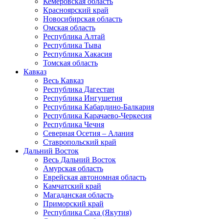
Кемеровская область
Красноярский край
Новосибирская область
Омская область
Республика Алтай
Республика Тыва
Республика Хакасия
Томская область
Кавказ
Весь Кавказ
Республика Дагестан
Республика Ингушетия
Республика Кабардино-Балкария
Республика Карачаево-Черкесия
Республика Чечня
Северная Осетия – Алания
Ставропольский край
Дальний Восток
Весь Дальний Восток
Амурская область
Еврейская автономная область
Камчатский край
Магаданская область
Приморский край
Республика Саха (Якутия)