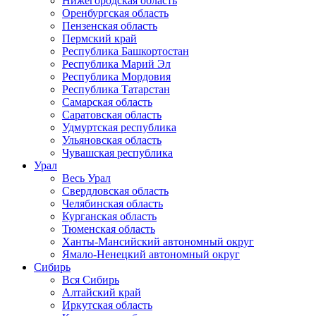
Нижегородская область
Оренбургская область
Пензенская область
Пермский край
Республика Башкортостан
Республика Марий Эл
Республика Мордовия
Республика Татарстан
Самарская область
Саратовская область
Удмуртская республика
Ульяновская область
Чувашская республика
Урал
Весь Урал
Свердловская область
Челябинская область
Курганская область
Тюменская область
Ханты-Мансийский автономный округ
Ямало-Ненецкий автономный округ
Сибирь
Вся Сибирь
Алтайский край
Иркутская область