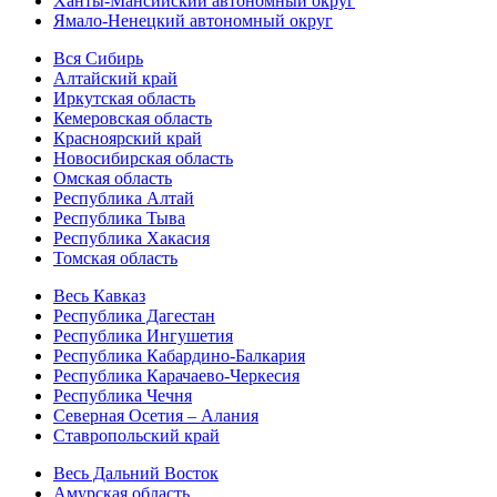
Ханты-Мансийский автономный округ
Ямало-Ненецкий автономный округ
Вся Сибирь
Алтайский край
Иркутская область
Кемеровская область
Красноярский край
Новосибирская область
Омская область
Республика Алтай
Республика Тыва
Республика Хакасия
Томская область
Весь Кавказ
Республика Дагестан
Республика Ингушетия
Республика Кабардино-Балкария
Республика Карачаево-Черкесия
Республика Чечня
Северная Осетия – Алания
Ставропольский край
Весь Дальний Восток
Амурская область