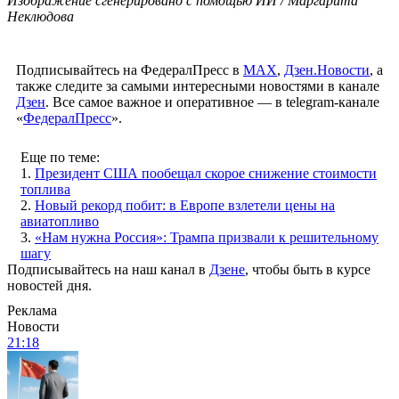
Изображение сгенерировано с помощью ИИ / Маргарита
Неклюдова
Подписывайтесь на ФедералПресс в
МАХ
,
Дзен.Новости
, а
также следите за самыми интересными новостями в канале
Дзен
. Все самое важное и оперативное — в telegram-канале
«
ФедералПресс
».
Еще по теме:
1.
Президент США пообещал скорое снижение стоимости
топлива
2.
Новый рекорд побит: в Европе взлетели цены на
авиатопливо
3.
«Нам нужна Россия»: Трампа призвали к решительному
шагу
Подписывайтесь на наш канал в
Дзене
, чтобы быть в курсе
новостей дня.
Реклама
Новости
21:18