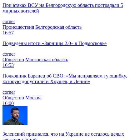
При атаках ВСУ на Белгородскую область пострадали 5
мирных жителей
corner
Происшествия
Белгородская область
16:57
Подведены итоги «Зарницы 2.0» в Подмосковье
corner
Общество
Московская область
16:53
Полковник Баранец об СВО: «Мы исправляем ту ошибку,
которую допустили и Хрущев, и Ленин»
corner
Общество
Москва
16:00
Зеленский признался, что на Украине не осталось целых
электростанций