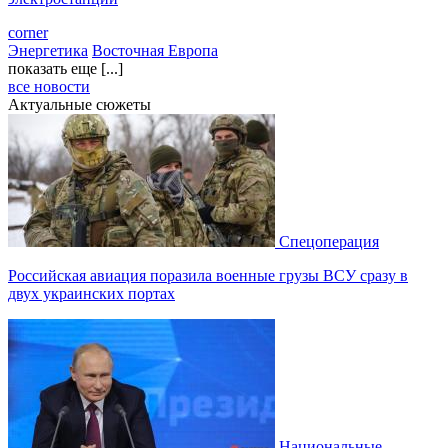
corner
Энергетика
Восточная Европа
показать еще [...]
все новости
Актуальные сюжеты
Спецоперация
Российская авиация поразила военные грузы ВСУ сразу в
двух украинских портах
Национальные