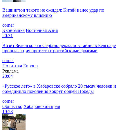
Вашингтон такого не ожидал: Китай нанес удар по
американскому влиянию
corner
Экономика
Восточная Азия
20:31
Визит Зеленского в Сербию держали в тайне: в Белграде
прошла акция протеста с российскими флагами
corner
Политика
Европа
Реклама
20:04
«Русское лето» в Хабаровске собрало 20 тысяч человек и
объединило поколения вокруг общей Победы
corner
Общество
Хабаровский край
19:28