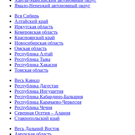
Ханты-Мансийский автономный округ
Ямало-Ненецкий автономный округ
Вся Сибирь
Алтайский край
Иркутская область
Кемеровская область
Красноярский край
Новосибирская область
Омская область
Республика Алтай
Республика Тыва
Республика Хакасия
Томская область
Весь Кавказ
Республика Дагестан
Республика Ингушетия
Республика Кабардино-Балкария
Республика Карачаево-Черкесия
Республика Чечня
Северная Осетия – Алания
Ставропольский край
Весь Дальний Восток
Амурская область