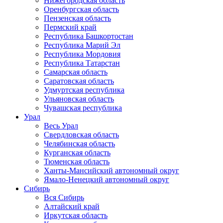
Нижегородская область
Оренбургская область
Пензенская область
Пермский край
Республика Башкортостан
Республика Марий Эл
Республика Мордовия
Республика Татарстан
Самарская область
Саратовская область
Удмуртская республика
Ульяновская область
Чувашская республика
Урал
Весь Урал
Свердловская область
Челябинская область
Курганская область
Тюменская область
Ханты-Мансийский автономный округ
Ямало-Ненецкий автономный округ
Сибирь
Вся Сибирь
Алтайский край
Иркутская область