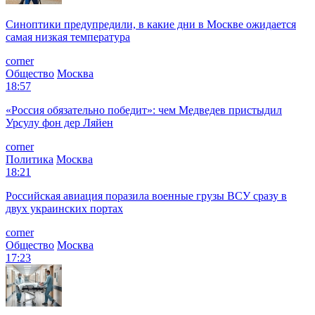
Синоптики предупредили, в какие дни в Москве ожидается
самая низкая температура
corner
Общество
Москва
18:57
«Россия обязательно победит»: чем Медведев пристыдил
Урсулу фон дер Ляйен
corner
Политика
Москва
18:21
Российская авиация поразила военные грузы ВСУ сразу в
двух украинских портах
corner
Общество
Москва
17:23