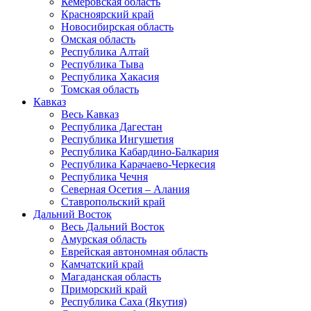
Кемеровская область
Красноярский край
Новосибирская область
Омская область
Республика Алтай
Республика Тыва
Республика Хакасия
Томская область
Кавказ
Весь Кавказ
Республика Дагестан
Республика Ингушетия
Республика Кабардино-Балкария
Республика Карачаево-Черкесия
Республика Чечня
Северная Осетия – Алания
Ставропольский край
Дальний Восток
Весь Дальний Восток
Амурская область
Еврейская автономная область
Камчатский край
Магаданская область
Приморский край
Республика Саха (Якутия)