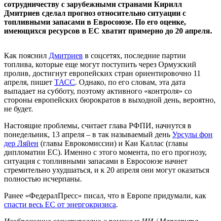
сотрудничеству с зарубежными странами Кирилл
Дмитриев сделал прогноз относительно ситуации с
топливными запасами в Евросоюзе. По его оценке,
имеющихся ресурсов в ЕС хватит примерно до 20 апреля.
Как пояснил
Дмитриев
в соцсетях, последние партии
топлива, которые еще могут поступить через Ормузский
пролив, достигнут европейских стран ориентировочно 11
апреля, пишет
ТАСС
. Однако, по его словам, эта дата
выпадает на субботу, поэтому активного «контроля» со
стороны европейских бюрократов в выходной день, вероятно,
не будет.
Настоящие проблемы, считает глава РФПИ, начнутся в
понедельник, 13 апреля – в так называемый день
Урсулы фон
дер Ляйен
(главы Еврокомиссии) и Каи Каллас (главы
дипломатии ЕС). Именно с этого момента, по его прогнозу,
ситуация с топливными запасами в Евросоюзе начнет
стремительно ухудшаться, и к 20 апреля они могут оказаться
полностью исчерпаны.
Ранее «ФедералПресс» писал, что в Европе придумали, как
спасти весь ЕС от энергокризиса
.