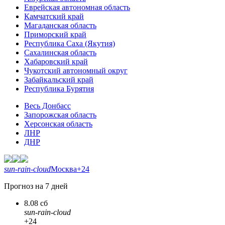
Еврейская автономная область
Камчатский край
Магаданская область
Приморский край
Республика Саха (Якутия)
Сахалинская область
Хабаровский край
Чукотский автономный округ
Забайкальский край
Республика Бурятия
Весь Донбасс
Запорожская область
Херсонская область
ЛНР
ДНР
sun-rain-cloud
Москва
+24
Прогноз на 7 дней
8.08 сб
sun-rain-cloud
+24