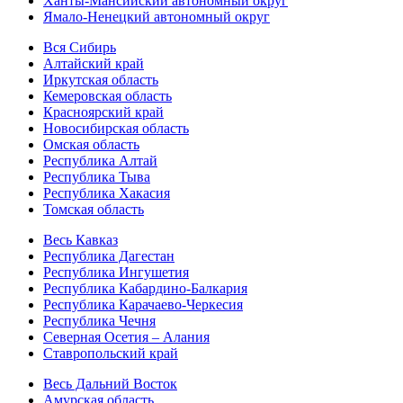
Ханты-Мансийский автономный округ
Ямало-Ненецкий автономный округ
Вся Сибирь
Алтайский край
Иркутская область
Кемеровская область
Красноярский край
Новосибирская область
Омская область
Республика Алтай
Республика Тыва
Республика Хакасия
Томская область
Весь Кавказ
Республика Дагестан
Республика Ингушетия
Республика Кабардино-Балкария
Республика Карачаево-Черкесия
Республика Чечня
Северная Осетия – Алания
Ставропольский край
Весь Дальний Восток
Амурская область