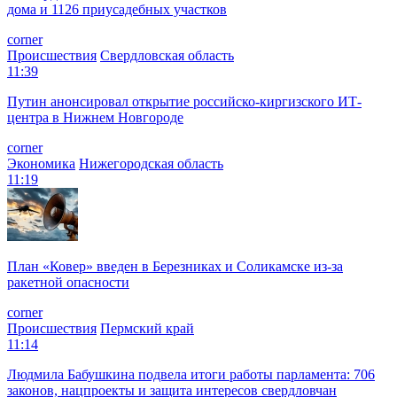
дома и 1126 приусадебных участков
corner
Происшествия
Свердловская область
11:39
Путин анонсировал открытие российско-киргизского ИТ-
центра в Нижнем Новгороде
corner
Экономика
Нижегородская область
11:19
План «Ковер» введен в Березниках и Соликамске из-за
ракетной опасности
corner
Происшествия
Пермский край
11:14
Людмила Бабушкина подвела итоги работы парламента: 706
законов, нацпроекты и защита интересов свердловчан