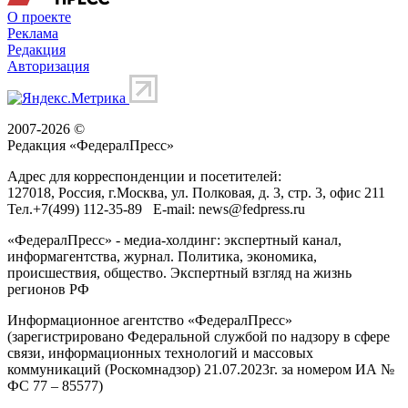
О проекте
Реклама
Редакция
Авторизация
2007-2026 ©
Редакция «
ФедералПресс
»
Адрес для корреспонденции и посетителей:
127018
, Россия, г.
Москва
,
ул. Полковая, д. 3, стр. 3
, офис 211
Тел.
+7(499) 112-35-89
E-mail:
news@fedpress.ru
«ФедералПресс» - медиа-холдинг: экспертный канал,
информагентства, журнал. Политика, экономика,
происшествия, общество. Экспертный взгляд на жизнь
регионов РФ
Информационное агентство «ФедералПресс»
(зарегистрировано Федеральной службой по надзору в сфере
связи, информационных технологий и массовых
коммуникаций (Роскомнадзор) 21.07.2023г. за номером ИА №
ФС 77 – 85577)