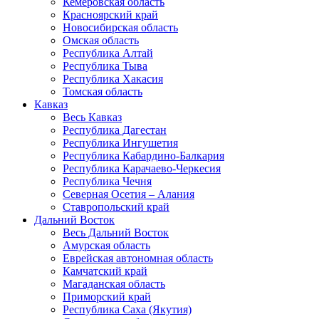
Кемеровская область
Красноярский край
Новосибирская область
Омская область
Республика Алтай
Республика Тыва
Республика Хакасия
Томская область
Кавказ
Весь Кавказ
Республика Дагестан
Республика Ингушетия
Республика Кабардино-Балкария
Республика Карачаево-Черкесия
Республика Чечня
Северная Осетия – Алания
Ставропольский край
Дальний Восток
Весь Дальний Восток
Амурская область
Еврейская автономная область
Камчатский край
Магаданская область
Приморский край
Республика Саха (Якутия)