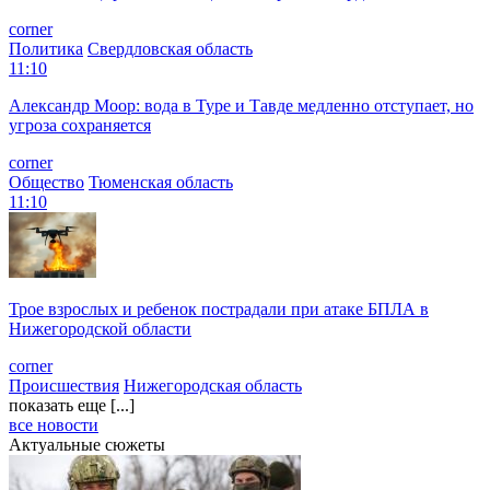
corner
Политика
Свердловская область
11:10
Александр Моор: вода в Туре и Тавде медленно отступает, но
угроза сохраняется
corner
Общество
Тюменская область
11:10
Трое взрослых и ребенок пострадали при атаке БПЛА в
Нижегородской области
corner
Происшествия
Нижегородская область
показать еще [...]
все новости
Актуальные сюжеты