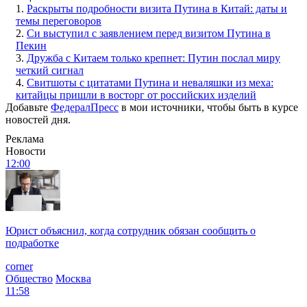
1.
Раскрыты подробности визита Путина в Китай: даты и
темы переговоров
2.
Си выступил с заявлением перед визитом Путина в
Пекин
3.
Дружба с Китаем только крепнет: Путин послал миру
четкий сигнал
4.
Свитшоты с цитатами Путина и неваляшки из меха:
китайцы пришли в восторг от российских изделий
Добавьте
ФедералПресс
в мои источники, чтобы быть в курсе
новостей дня.
Реклама
Новости
12:00
Юрист объяснил, когда сотрудник обязан сообщить о
подработке
corner
Общество
Москва
11:58