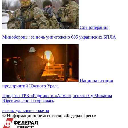
Спецоперация
Минобороны: за ночь уничтожено 605 украинских БПЛА
Национализация
предприятий Южного Урала
Продажа ТРК «Родник» и «Алмаз», изъятых у Михаила
Юревича, снова сорвалась
все актуальные сюжеты
© Информационное агентство «ФедералПресс»