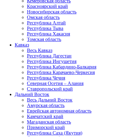
Кемеровская область
Красноярский край
Новосибирская область
Омская область
Республика Алтай
Республика Тыва
Республика Хакасия
Томская область
Кавказ
Весь Кавказ
Республика Дагестан
Республика Ингушетия
Республика Кабардино-Балкария
Республика Карачаево-Черкесия
Республика Чечня
Северная Осетия – Алания
Ставропольский край
Дальний Восток
Весь Дальний Восток
Амурская область
Еврейская автономная область
Камчатский край
Магаданская область
Приморский край
Республика Саха (Якутия)