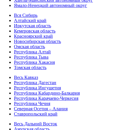
Ханты-Мансийский автономный округ
Ямало-Ненецкий автономный округ
Вся Сибирь
Алтайский край
Иркутская область
Кемеровская область
Красноярский край
Новосибирская область
Омская область
Республика Алтай
Республика Тыва
Республика Хакасия
Томская область
Весь Кавказ
Республика Дагестан
Республика Ингушетия
Республика Кабардино-Балкария
Республика Карачаево-Черкесия
Республика Чечня
Северная Осетия – Алания
Ставропольский край
Весь Дальний Восток
Амурская область