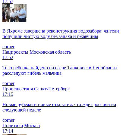
17:57
В Яхроме завершена реконструкция водозабора: жители
получили чистую воду без запаха и ржавчины
corner
Нацпроекты
Московская область
17:52
Тело ребенка найдено на озере Танковое: в Ленобласти
расследуют гибель мальчика
corner
Происшествия
Санкт-Петербург
17:15
Новые рубежи и новые открытия: что ждет россиян на
следующей неделе
corner
Политика
Москва
17:14