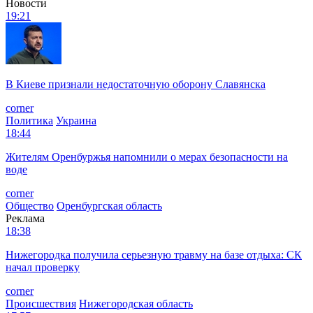
Новости
19:21
В Киеве признали недостаточную оборону Славянска
corner
Политика
Украина
18:44
Жителям Оренбуржья напомнили о мерах безопасности на
воде
corner
Общество
Оренбургская область
Реклама
18:38
Нижегородка получила серьезную травму на базе отдыха: СК
начал проверку
corner
Происшествия
Нижегородская область