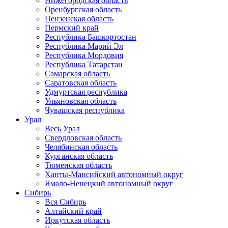
Нижегородская область
Оренбургская область
Пензенская область
Пермский край
Республика Башкортостан
Республика Марий Эл
Республика Мордовия
Республика Татарстан
Самарская область
Саратовская область
Удмуртская республика
Ульяновская область
Чувашская республика
Урал
Весь Урал
Свердловская область
Челябинская область
Курганская область
Тюменская область
Ханты-Мансийский автономный округ
Ямало-Ненецкий автономный округ
Сибирь
Вся Сибирь
Алтайский край
Иркутская область