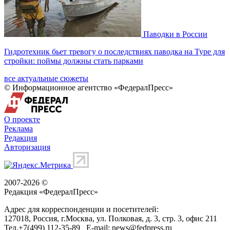
Паводки в России
Гидротехник бьет тревогу о последствиях паводка на Туре для
стройки: поймы должны стать парками
все актуальные сюжеты
© Информационное агентство «ФедералПресс»
О проекте
Реклама
Редакция
Авторизация
2007-2026 ©
Редакция «
ФедералПресс
»
Адрес для корреспонденции и посетителей:
127018
, Россия, г.
Москва
,
ул. Полковая, д. 3, стр. 3
, офис 211
Тел.
+7(499) 112-35-89
E-mail:
news@fedpress.ru