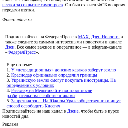
взятки за сокрытие самостроев
. Он был схвачен ФСБ во время
передачи взятки.
Фото: minvr.ru
Подписывайтесь на ФедералПресс в
МАХ
,
Дзен.Новости
, а
также следите за самыми интересными новостями в канале
Дзен
. Все самое важное и оперативное — в telegram-канале
«
ФедералПресс
».
Еще по теме:
1.
У «нетрадиционных» донских казаков заберут землю
2.
Краснодар официально определил границы
3.
Украинскую землю смогут покупать иностранцы. На
определенных условиях
4.
Развязку на Мельникайте построят после
разбирательства с собственниками
5.
Запретная зона. На Южном Урале общественники ищут
способ освободить Кисегач
Подписывайтесь на наш канал в
Дзене
, чтобы быть в курсе
новостей дня.
Реклама