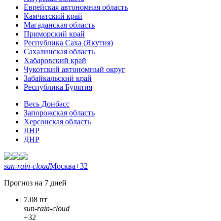
Еврейская автономная область
Камчатский край
Магаданская область
Приморский край
Республика Саха (Якутия)
Сахалинская область
Хабаровский край
Чукотский автономный округ
Забайкальский край
Республика Бурятия
Весь Донбасс
Запорожская область
Херсонская область
ЛНР
ДНР
sun-rain-cloud
Москва
+32
Прогноз на 7 дней
7.08 пт
sun-rain-cloud
+32