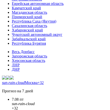
Еврейская автономная область
Камчатский край
Магаданская область
Приморский край
Республика Саха (Якутия)
Сахалинская область
Хабаровский край
Чукотский автономный округ
Забайкальский край
Республика Бурятия
Весь Донбасс
Запорожская область
Херсонская область
ЛНР
ДНР
sun-rain-cloud
Москва
+32
Прогноз на 7 дней
7.08 пт
sun-rain-cloud
+32