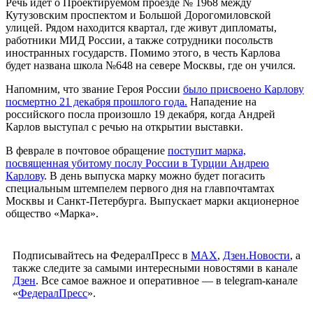
Речь идет о Проектируемом проезде № 1968 между
Кутузовским проспектом и Большой Дорогомиловской
улицей. Рядом находится квартал, где живут дипломаты,
работники МИД России, а также сотрудники посольств
иностранных государств. Помимо этого, в честь Карлова
будет названа школа №648 на севере Москвы, где он учился.
Напомним, что звание Героя России
было присвоено Карлову
посмертно 21 декабря прошлого года.
Нападение на
российского посла произошло 19 декабря, когда Андрей
Карлов выступал с речью на открытии выставки.
В феврале в почтовое обращение
поступит марка,
посвященная убитому послу России в Турции Андрею
Карлову
. В день выпуска марку можно будет погасить
специальным штемпелем первого дня на главпочтамтах
Москвы и Санкт-Петербурга. Выпускает марки акционерное
общество «Марка».
Подписывайтесь на ФедералПресс в
МАХ
,
Дзен.Новости
, а
также следите за самыми интересными новостями в канале
Дзен
. Все самое важное и оперативное — в telegram-канале
«
ФедералПресс
».