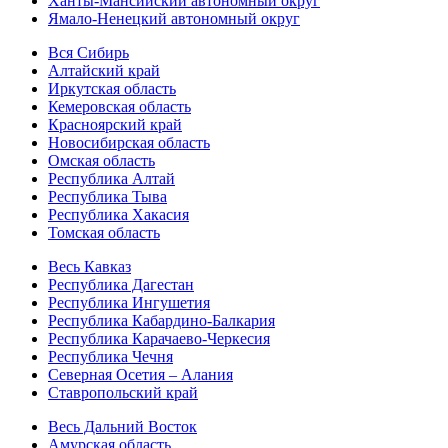
Ханты-Мансийский автономный округ
Ямало-Ненецкий автономный округ
Вся Сибирь
Алтайский край
Иркутская область
Кемеровская область
Красноярский край
Новосибирская область
Омская область
Республика Алтай
Республика Тыва
Республика Хакасия
Томская область
Весь Кавказ
Республика Дагестан
Республика Ингушетия
Республика Кабардино-Балкария
Республика Карачаево-Черкесия
Республика Чечня
Северная Осетия – Алания
Ставропольский край
Весь Дальний Восток
Амурская область