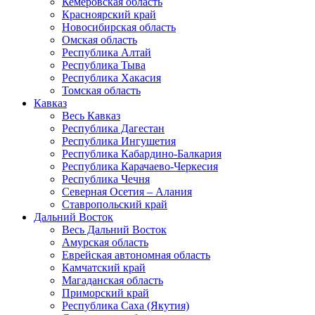
Кемеровская область
Красноярский край
Новосибирская область
Омская область
Республика Алтай
Республика Тыва
Республика Хакасия
Томская область
Кавказ
Весь Кавказ
Республика Дагестан
Республика Ингушетия
Республика Кабардино-Балкария
Республика Карачаево-Черкесия
Республика Чечня
Северная Осетия – Алания
Ставропольский край
Дальний Восток
Весь Дальний Восток
Амурская область
Еврейская автономная область
Камчатский край
Магаданская область
Приморский край
Республика Саха (Якутия)