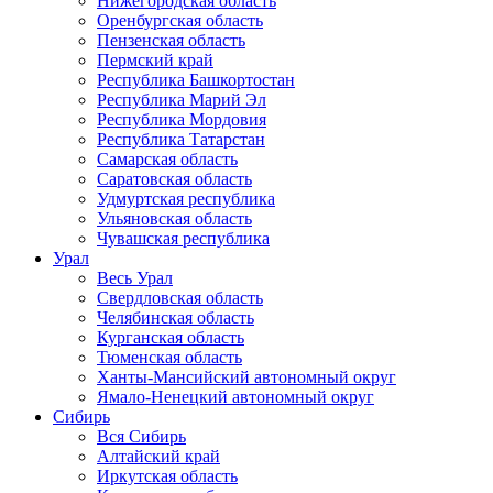
Нижегородская область
Оренбургская область
Пензенская область
Пермский край
Республика Башкортостан
Республика Марий Эл
Республика Мордовия
Республика Татарстан
Самарская область
Саратовская область
Удмуртская республика
Ульяновская область
Чувашская республика
Урал
Весь Урал
Свердловская область
Челябинская область
Курганская область
Тюменская область
Ханты-Мансийский автономный округ
Ямало-Ненецкий автономный округ
Сибирь
Вся Сибирь
Алтайский край
Иркутская область