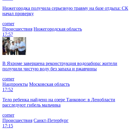
Нижегородка получила серьезную травму на базе отдыха: СК
начал проверку
corner
Происшествия
Нижегородская область
17:57
В Яхроме завершена реконструкция водозабора: жители
получили чистую воду без запаха и ржавчины
corner
Нацпроекты
Московская область
17:52
Тело ребенка найдено на озере Танковое: в Ленобласти
расследуют гибель мальчика
corner
Происшествия
Санкт-Петербург
17:15