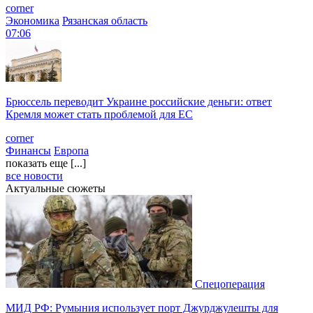
corner
Экономика
Рязанская область
07:06
Брюссель переводит Украине российские деньги: ответ
Кремля может стать проблемой для EC
corner
Финансы
Европа
показать еще [...]
все новости
Актуальные сюжеты
Спецоперация
МИД РФ: Румыния использует порт Джурджулешты для