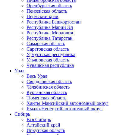
Нижегородская область
Оренбургская область
Пензенская область
Пермский край
Республика Башкортостан
Республика Марий Эл
Республика Мордовия
Республика Татарстан
Самарская область
Саратовская область
Удмуртская республика
Ульяновская область
Чувашская республика
Урал
Весь Урал
Свердловская область
Челябинская область
Курганская область
Тюменская область
Ханты-Мансийский автономный округ
Ямало-Ненецкий автономный округ
Сибирь
Вся Сибирь
Алтайский край
Иркутская область