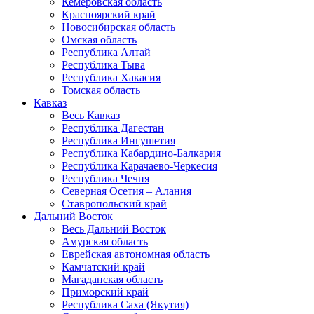
Кемеровская область
Красноярский край
Новосибирская область
Омская область
Республика Алтай
Республика Тыва
Республика Хакасия
Томская область
Кавказ
Весь Кавказ
Республика Дагестан
Республика Ингушетия
Республика Кабардино-Балкария
Республика Карачаево-Черкесия
Республика Чечня
Северная Осетия – Алания
Ставропольский край
Дальний Восток
Весь Дальний Восток
Амурская область
Еврейская автономная область
Камчатский край
Магаданская область
Приморский край
Республика Саха (Якутия)