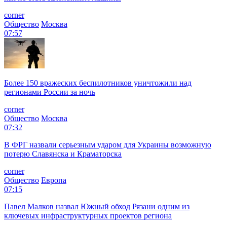
corner
Общество
Москва
07:57
Более 150 вражеских беспилотников уничтожили над
регионами России за ночь
corner
Общество
Москва
07:32
В ФРГ назвали серьезным ударом для Украины возможную
потерю Славянска и Краматорска
corner
Общество
Европа
07:15
Павел Малков назвал Южный обход Рязани одним из
ключевых инфраструктурных проектов региона