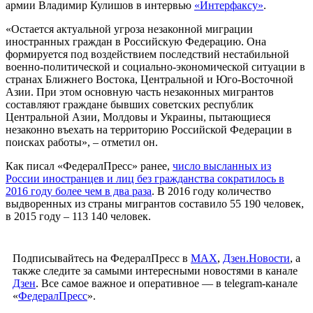
армии Владимир Кулишов в интервью
«Интерфаксу»
.
«Остается актуальной угроза незаконной миграции
иностранных граждан в Российскую Федерацию. Она
формируется под воздействием последствий нестабильной
военно-политической и социально-экономической ситуации в
странах Ближнего Востока, Центральной и Юго-Восточной
Азии. При этом основную часть незаконных мигрантов
составляют граждане бывших советских республик
Центральной Азии, Молдовы и Украины, пытающиеся
незаконно въехать на территорию Российской Федерации в
поисках работы», – отметил он.
Как писал «ФедералПресс» ранее,
число высланных из
России иностранцев и лиц без гражданства сократилось в
2016 году более чем в два раза
. В 2016 году количество
выдворенных из страны мигрантов составило 55 190 человек,
в 2015 году – 113 140 человек.
Подписывайтесь на ФедералПресс в
МАХ
,
Дзен.Новости
, а
также следите за самыми интересными новостями в канале
Дзен
. Все самое важное и оперативное — в telegram-канале
«
ФедералПресс
».