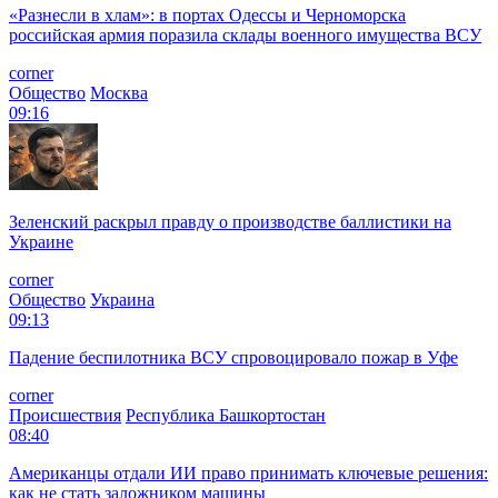
«Разнесли в хлам»: в портах Одессы и Черноморска
российская армия поразила склады военного имущества ВСУ
corner
Общество
Москва
09:16
Зеленский раскрыл правду о производстве баллистики на
Украине
corner
Общество
Украина
09:13
Падение беспилотника ВСУ спровоцировало пожар в Уфе
corner
Происшествия
Республика Башкортостан
08:40
Американцы отдали ИИ право принимать ключевые решения:
как не стать заложником машины