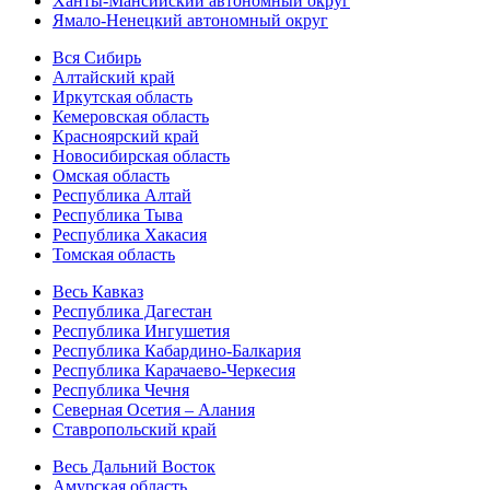
Ханты-Мансийский автономный округ
Ямало-Ненецкий автономный округ
Вся Сибирь
Алтайский край
Иркутская область
Кемеровская область
Красноярский край
Новосибирская область
Омская область
Республика Алтай
Республика Тыва
Республика Хакасия
Томская область
Весь Кавказ
Республика Дагестан
Республика Ингушетия
Республика Кабардино-Балкария
Республика Карачаево-Черкесия
Республика Чечня
Северная Осетия – Алания
Ставропольский край
Весь Дальний Восток
Амурская область