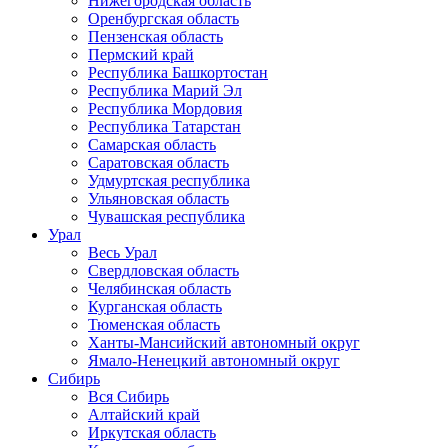
Нижегородская область
Оренбургская область
Пензенская область
Пермский край
Республика Башкортостан
Республика Марий Эл
Республика Мордовия
Республика Татарстан
Самарская область
Саратовская область
Удмуртская республика
Ульяновская область
Чувашская республика
Урал
Весь Урал
Свердловская область
Челябинская область
Курганская область
Тюменская область
Ханты-Мансийский автономный округ
Ямало-Ненецкий автономный округ
Сибирь
Вся Сибирь
Алтайский край
Иркутская область