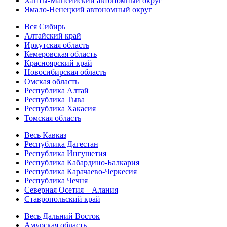
Ханты-Мансийский автономный округ
Ямало-Ненецкий автономный округ
Вся Сибирь
Алтайский край
Иркутская область
Кемеровская область
Красноярский край
Новосибирская область
Омская область
Республика Алтай
Республика Тыва
Республика Хакасия
Томская область
Весь Кавказ
Республика Дагестан
Республика Ингушетия
Республика Кабардино-Балкария
Республика Карачаево-Черкесия
Республика Чечня
Северная Осетия – Алания
Ставропольский край
Весь Дальний Восток
Амурская область