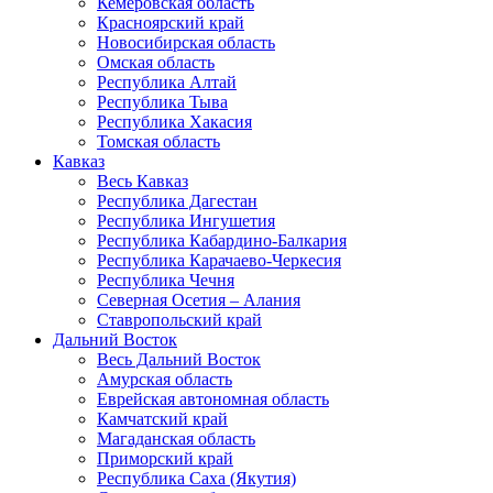
Кемеровская область
Красноярский край
Новосибирская область
Омская область
Республика Алтай
Республика Тыва
Республика Хакасия
Томская область
Кавказ
Весь Кавказ
Республика Дагестан
Республика Ингушетия
Республика Кабардино-Балкария
Республика Карачаево-Черкесия
Республика Чечня
Северная Осетия – Алания
Ставропольский край
Дальний Восток
Весь Дальний Восток
Амурская область
Еврейская автономная область
Камчатский край
Магаданская область
Приморский край
Республика Саха (Якутия)