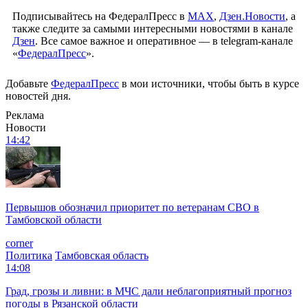
Подписывайтесь на ФедералПресс в
МАХ
,
Дзен.Новости
, а
также следите за самыми интересными новостями в канале
Дзен
. Все самое важное и оперативное — в telegram-канале
«
ФедералПресс
».
Добавьте
ФедералПресс
в мои источники, чтобы быть в курсе
новостей дня.
Реклама
Новости
14:42
Первышов обозначил приоритет по ветеранам СВО в
Тамбовской области
corner
Политика
Тамбовская область
14:08
Град, грозы и ливни: в МЧС дали неблагоприятный прогноз
погоды в Рязанской области