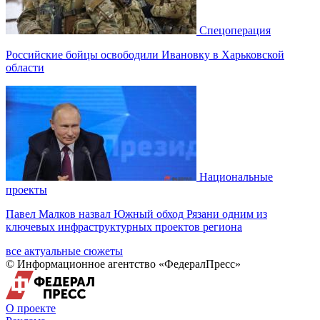
Спецоперация
Российские бойцы освободили Ивановку в Харьковской
области
Национальные
проекты
Павел Малков назвал Южный обход Рязани одним из
ключевых инфраструктурных проектов региона
все актуальные сюжеты
© Информационное агентство «ФедералПресс»
О проекте