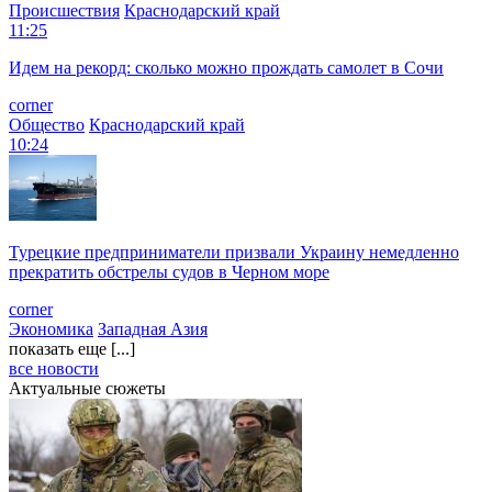
Происшествия
Краснодарский край
11:25
Идем на рекорд: сколько можно прождать самолет в Сочи
corner
Общество
Краснодарский край
10:24
Турецкие предприниматели призвали Украину немедленно
прекратить обстрелы судов в Черном море
corner
Экономика
Западная Азия
показать еще [...]
все новости
Актуальные сюжеты