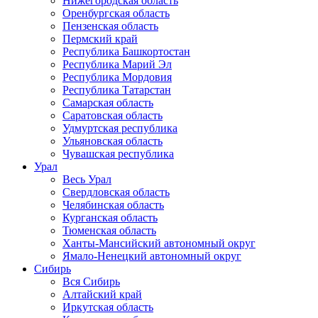
Нижегородская область
Оренбургская область
Пензенская область
Пермский край
Республика Башкортостан
Республика Марий Эл
Республика Мордовия
Республика Татарстан
Самарская область
Саратовская область
Удмуртская республика
Ульяновская область
Чувашская республика
Урал
Весь Урал
Свердловская область
Челябинская область
Курганская область
Тюменская область
Ханты-Мансийский автономный округ
Ямало-Ненецкий автономный округ
Сибирь
Вся Сибирь
Алтайский край
Иркутская область