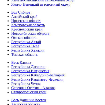
Ханты-Мансийский автономный округ
Ямало-Ненецкий автономный округ
Вся Сибирь
Алтайский край
Иркутская область
Кемеровская область
Красноярский край
Новосибирская область
Омская область
Республика Алтай
Республика Тыва
Республика Хакасия
Томская область
Весь Кавказ
Республика Дагестан
Республика Ингушетия
Республика Кабардино-Балкария
Республика Карачаево-Черкесия
Республика Чечня
Северная Осетия – Алания
Ставропольский край
Весь Дальний Восток
Амурская область