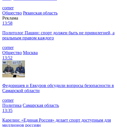
corner
Общество
Рязанская область
Реклама
13:58
Политолог Пашин: спорт должен быть не привилегией, а
реальным правом каждого
corner
Общество
Москва
13:52
Федорищев и Евкуров обсудили вопросы безопасности в
Самарской области
corner
Политика
Самарская область
13:35
Карелин: «Единая Россия» делает спорт доступным для
миллионов россиян