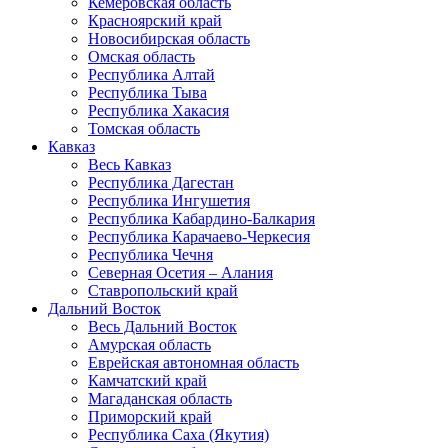
Кемеровская область
Красноярский край
Новосибирская область
Омская область
Республика Алтай
Республика Тыва
Республика Хакасия
Томская область
Кавказ
Весь Кавказ
Республика Дагестан
Республика Ингушетия
Республика Кабардино-Балкария
Республика Карачаево-Черкесия
Республика Чечня
Северная Осетия – Алания
Ставропольский край
Дальний Восток
Весь Дальний Восток
Амурская область
Еврейская автономная область
Камчатский край
Магаданская область
Приморский край
Республика Саха (Якутия)