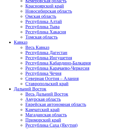
Кемеровская область
Красноярский край
Новосибирская область
Омская область
Республика Алтай
Республика Тыва
Республика Хакасия
Томская область
Кавказ
Весь Кавказ
Республика Дагестан
Республика Ингушетия
Республика Кабардино-Балкария
Республика Карачаево-Черкесия
Республика Чечня
Северная Осетия – Алания
Ставропольский край
Дальний Восток
Весь Дальний Восток
Амурская область
Еврейская автономная область
Камчатский край
Магаданская область
Приморский край
Республика Саха (Якутия)