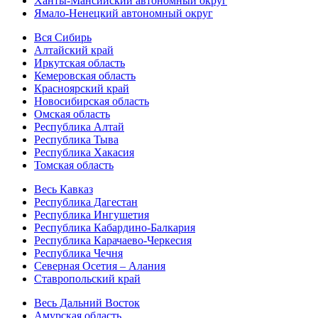
Ханты-Мансийский автономный округ
Ямало-Ненецкий автономный округ
Вся Сибирь
Алтайский край
Иркутская область
Кемеровская область
Красноярский край
Новосибирская область
Омская область
Республика Алтай
Республика Тыва
Республика Хакасия
Томская область
Весь Кавказ
Республика Дагестан
Республика Ингушетия
Республика Кабардино-Балкария
Республика Карачаево-Черкесия
Республика Чечня
Северная Осетия – Алания
Ставропольский край
Весь Дальний Восток
Амурская область