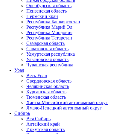
Нижегородская область
Оренбургская область
Пензенская область
Пермский край
Республика Башкортостан
Республика Марий Эл
Республика Мордовия
Республика Татарстан
Самарская область
Саратовская область
Удмуртская республика
Ульяновская область
Чувашская республика
Урал
Весь Урал
Свердловская область
Челябинская область
Курганская область
Тюменская область
Ханты-Мансийский автономный округ
Ямало-Ненецкий автономный округ
Сибирь
Вся Сибирь
Алтайский край
Иркутская область