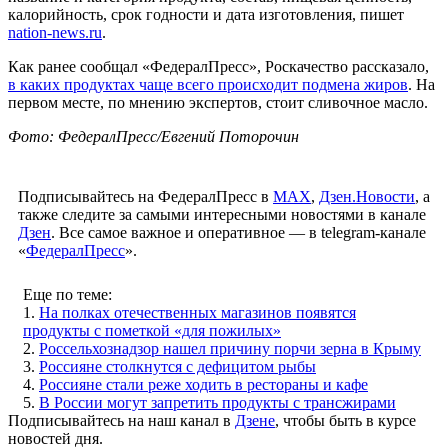
калорийность, срок годности и дата изготовления, пишет
nation-news.ru
.
Как ранее сообщал «ФедералПресс», Роскачество рассказало,
в каких продуктах чаще всего происходит подмена жиров
. На
первом месте, по мнению экспертов, стоит сливочное масло.
Фото: ФедералПресс/Евгений Поторочин
Подписывайтесь на ФедералПресс в
МАХ
,
Дзен.Новости
, а
также следите за самыми интересными новостями в канале
Дзен
. Все самое важное и оперативное — в telegram-канале
«
ФедералПресс
».
Еще по теме:
1.
На полках отечественных магазинов появятся
продукты с пометкой «для пожилых»
2.
Россельхознадзор нашел причину порчи зерна в Крыму
3.
Россияне столкнутся с дефицитом рыбы
4.
Россияне стали реже ходить в рестораны и кафе
5.
В России могут запретить продукты с трансжирами
Подписывайтесь на наш канал в
Дзене
, чтобы быть в курсе
новостей дня.