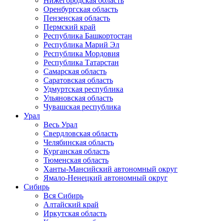
Нижегородская область
Оренбургская область
Пензенская область
Пермский край
Республика Башкортостан
Республика Марий Эл
Республика Мордовия
Республика Татарстан
Самарская область
Саратовская область
Удмуртская республика
Ульяновская область
Чувашская республика
Урал
Весь Урал
Свердловская область
Челябинская область
Курганская область
Тюменская область
Ханты-Мансийский автономный округ
Ямало-Ненецкий автономный округ
Сибирь
Вся Сибирь
Алтайский край
Иркутская область