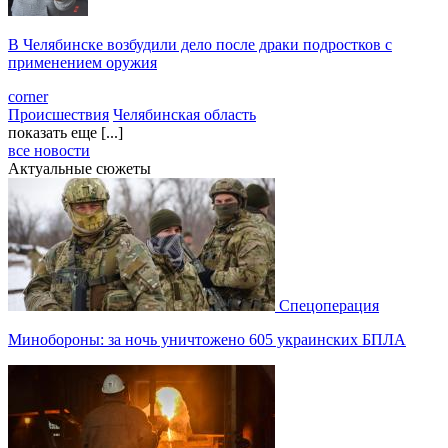
В Челябинске возбудили дело после драки подростков с
применением оружия
corner
Происшествия
Челябинская область
показать еще [...]
все новости
Актуальные сюжеты
Спецоперация
Минобороны: за ночь уничтожено 605 украинских БПЛА