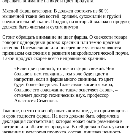
обращать внимание на вкус и цвет продукта.
Мясной фарш категории В должен состоять из 60 %
мышечной ткани без костей, хрящей, сухожилий и грубой
соединительной ткани. Поддон, на который выложен продукт,
должен быть чистым и сухим внутри.
Стоит обращать внимание на цвет фарша. О свежести товара
говорит однородный розово-красный или темно-красный
оттенок. Потемневшие или посеревшие участки являются
признаком окисления и развития микробиологической порчи.
Такой продукт скорее всего неправильно хранили.
«Если цвет ровный, то значит фарш свежий. Чем
больше в нем говядины, тем ярче будет цвет и
напротив, если в фарше много свинины, то цвет
будет более бледным. Тоже самое касается жира,
большое его содержание также осветляет фарш», –
отмечает доктор технических наук, профессор
Анастасия Семенова.
Главное, на что стоит обращать внимание, дата производства
и срок годности фарша. На него должна быть оформлена
декларация соответствия, которая может быть размещена в
витрине или вблизи от продукта. В ней должно быть указано:
название и категория продукта, состав, пищевая ценность,