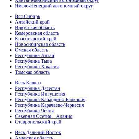
Ханты-Мансийский автономный округ
Ямало-Ненецкий автономный округ
Вся Сибирь
Алтайский край
Иркутская область
Кемеровская область
Красноярский край
Новосибирская область
Омская область
Республика Алтай
Республика Тыва
Республика Хакасия
Томская область
Весь Кавказ
Республика Дагестан
Республика Ингушетия
Республика Кабардино-Балкария
Республика Карачаево-Черкесия
Республика Чечня
Северная Осетия – Алания
Ставропольский край
Весь Дальний Восток
Амурская область