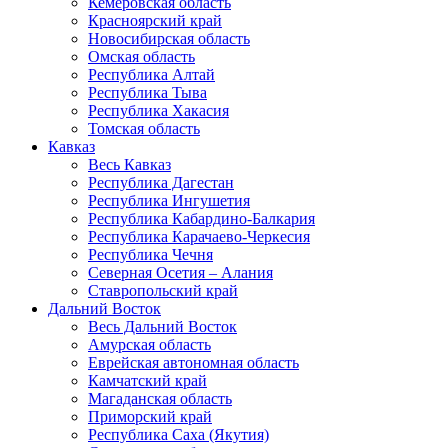
Кемеровская область
Красноярский край
Новосибирская область
Омская область
Республика Алтай
Республика Тыва
Республика Хакасия
Томская область
Кавказ
Весь Кавказ
Республика Дагестан
Республика Ингушетия
Республика Кабардино-Балкария
Республика Карачаево-Черкесия
Республика Чечня
Северная Осетия – Алания
Ставропольский край
Дальний Восток
Весь Дальний Восток
Амурская область
Еврейская автономная область
Камчатский край
Магаданская область
Приморский край
Республика Саха (Якутия)