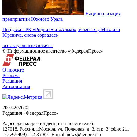
Национализация
предприятий Южного Урала
Продажа ТРК «Родник» и «Алмаз», изъятых у Михаила
Юревича, снова сорвалась
все актуальные сюжеты
© Информационное агентство «ФедералПресс»
О проекте
Реклама
Редакция
Авторизация
2007-2026 ©
Редакция «
ФедералПресс
»
Адрес для корреспонденции и посетителей:
127018
, Россия, г.
Москва
,
ул. Полковая, д. 3, стр. 3
, офис 211
Тел.
+7(499) 112-35-89
E-mail:
news@fedpress.ru