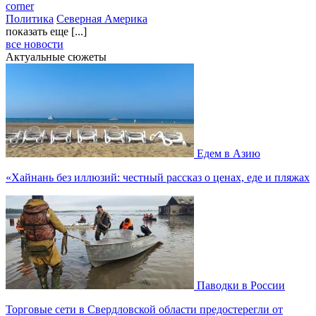
corner
Политика
Северная Америка
показать еще [...]
все новости
Актуальные сюжеты
Едем в Азию
«Хайнань без иллюзий: честный рассказ о ценах, еде и пляжах
Паводки в России
Торговые сети в Свердловской области предостерегли от